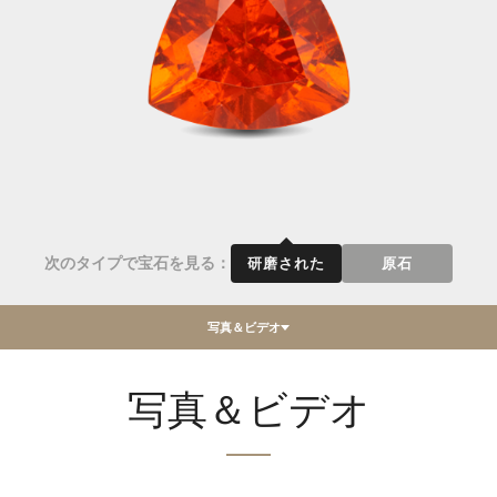
次のタイプで宝石を見る：
研磨された
原石
写真＆ビデオ
写真＆ビデオ