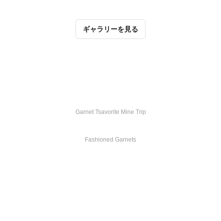
ギャラリーを見る
GARNET TSAVORITE MINE TRIP
Garnet Tsavorite Mine Trip
FASHIONED GARNETS
Fashioned Garnets