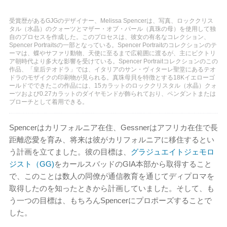
受賞歴があるGJGのデザイナー、Melissa Spencerは、写真、ロッククリス
タル（水晶）のクォーツとマザー・オブ・パール（真珠の母）を使用して独
自のプロセスを作成した。このプロセスは、彼女の有名なコレクション、
Spencer Portraitsの一部となっている。Spencer Portraitのコレクションのテ
ーマは、蝶やサファリ動物、天使に至るまで広範囲に渡るが、主にビクトリ
ア朝時代より多大な影響を受けている。Spencer Portraitコレクションのこの
作品、「皇后テオドラ」では、イタリアのサン・ヴィターレ聖堂にあるテオ
ドラのモザイクの印刷物が見られる。真珠母貝を特徴とする18Kイエローゴ
ールドでできたこの作品には、15カラットのロッククリスタル（水晶）クォ
ーツおよび0.27カラットのダイヤモンドが飾られており、ペンダントまたは
ブローチとして着用できる。
Spencerはカリフォルニア在住、Gessnerはアフリカ在住で長
距離恋愛を育み、将来は彼がカリフォルニアに移住するとい
う計画を立てました。彼の目標は、
グラジュエイトジェモロ
ジスト（GG)
をカールスバッドのGIA本部から取得すること
で、このことは数人の同僚が通信教育を通じてディプロマを
取得したのを知ったときから計画していました。そして、も
う一つの目標は、もちろんSpencerにプロポーズすることで
した。