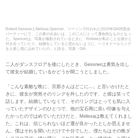
Robert GessnerとMelissa Spencer、ツーソンで行われた2015年GIA同窓会
パーティーにて。この夜の出会いは、この二人にとって運命的なものとなっ
た。Spencerは、写真が撮影されているときに「Robbieが私のことを誰かと
付き合っていたり、結婚をしていると思わないように、ヘリオドールリング
を人差し指にはめていたの」と語る。写真：GIA
二人がダンスフロアを後にしたとき、Gessnerは勇気を出し
て彼女が結婚しているかどうか聞こうとしました。
「こんな素敵な晩に、旦那さんはどこに...」と言いかけたと
きに、彼女が突然そのリングを外したのです、と彼は笑って
話します。結婚していなくて、そのリングはとっても気に入
っていたデザインのひとつで、他の宝石商に良い印象を与え
たかったのではめていただけだと、Melissaは教えてくれまし
た。これは、信じられないほど運が良かったとしか思えませ
ん。僕はそれを聞いただけで十分でした。僕たちはその晩ダ