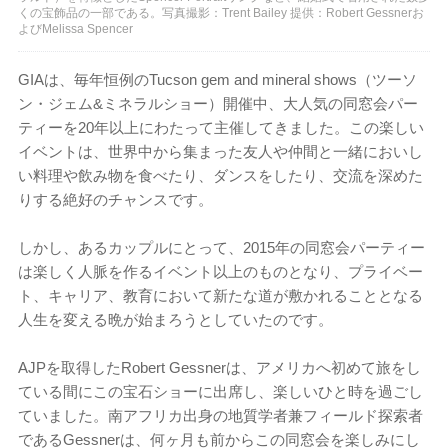
くの宝飾品の一部である。写真撮影：Trent Bailey 提供：Robert Gessnerお
よびMelissa Spencer
GIAは、毎年恒例のTucson gem and mineral shows（ツーソ
ン・ジェム&ミネラルショー）開催中、大人気の同窓会パー
ティーを20年以上にわたって主催してきました。この楽しい
イベントは、世界中から集まった友人や仲間と一緒においし
い料理や飲み物を食べたり、ダンスをしたり、交流を深めた
りする絶好のチャンスです。
しかし、あるカップルにとって、2015年の同窓会パーティー
は楽しく人脈を作るイベント以上のものとなり、プライベー
ト、キャリア、教育において新たな道が敷かれることとなる
人生を変える晩が始まろうとしていたのです。
AJPを取得したRobert Gessnerは、アメリカへ初めて旅をし
ている間にこの宝石ショーに出席し、楽しいひと時を過ごし
ていました。南アフリカ出身の地質学者兼フィールド探索者
であるGessnerは、何ヶ月も前からこの同窓会を楽しみにし