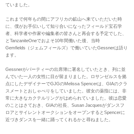
ていました。
これまで何年もの間にアフリカの鉱山へ来ていただいた時
に、僕がお手伝いして知り合いになったフィールド宝石学
者、科学者や作家や編集者の皆さんと再会する予定でした、
とTanzaniteOneでおよそ10年間働いた後、当時
Gemfields（ジェムフィールズ）で働いていたGessnerは語り
ます。
Gessnerがパーティーの出席簿に署名していたとき、列に並
んでいた一人の女性に目が留まりました。ロサンゼルスを拠
点にしたデザイナーでGJGのMelissa Spencerは、GIAのクラ
スメートとおしゃべりをしていました。彼女の薬指には、非
常に大きなカクテルリングがはめられていました。彼は恋愛
のことはさておき、GIAの社長、Susan Jacquesがダンスフ
ロアとサイレントオークションをオープンするとSpencerに
近づきダンスを一緒に踊ってくれるかと尋ねました。