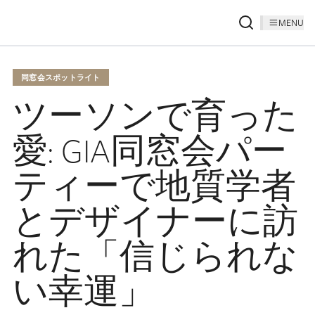
MENU
同窓会スポットライト
ツーソンで育った
愛: GIA同窓会パー
ティーで地質学者
とデザイナーに訪
れた「信じられな
い幸運」