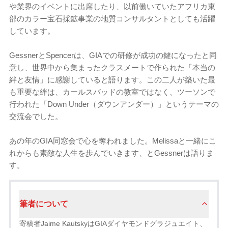
や業界のイベントに出席したり、以前働いていたアフリカ東
部のカラー宝石採鉱事業の地質コンサルタントとしても活躍
しています。
GessnerとSpencerは、GIAでの研修が成功の鍵になったと同
意し、世界中から集まったクラスメートで作られた「本当の
絆と友情」に感謝していると語ります。この二人が築いた最
も重要な絆は、カールスバッドの教室ではなく、ツーソンで
行われた「Down Under（ダウンアンダー）」というテーマの
交流会でした。
あの年のGIA同窓会で心を奪われました。Melissaと一緒にこ
れからも素敵な人生を歩んでいきます、とGessnerは語りま
す。
筆者について
寄稿者Jaime KautskyはGIAダイヤモンドグラジュエイト、