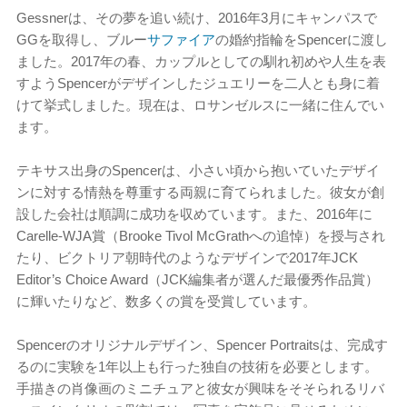
Gessnerは、その夢を追い続け、2016年3月にキャンパスで
GGを取得し、ブルー
サファイア
の婚約指輪をSpencerに渡し
ました。2017年の春、カップルとしての馴れ初めや人生を表
すようSpencerがデザインしたジュエリーを二人とも身に着
けて挙式しました。現在は、ロサンゼルスに一緒に住んでい
ます。
テキサス出身のSpencerは、小さい頃から抱いていたデザイ
ンに対する情熱を尊重する両親に育てられました。彼女が創
設した会社は順調に成功を収めています。また、2016年に
Carelle-WJA賞（Brooke Tivol McGrathへの追悼）を授与され
たり、ビクトリア朝時代のようなデザインで2017年JCK
Editor’s Choice Award（JCK編集者が選んだ最優秀作品賞）
に輝いたりなど、数多くの賞を受賞しています。
Spencerのオリジナルデザイン、Spencer Portraitsは、完成す
るのに実験を1年以上も行った独自の技術を必要とします。
手描きの肖像画のミニチュアと彼女が興味をそそられるリバ