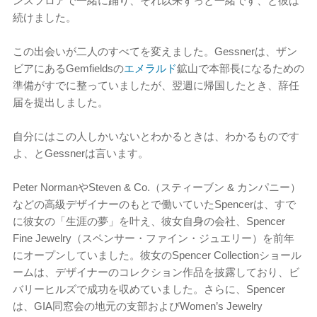
ンスフロアで一緒に踊り、それ以来ずっと一緒です、と彼は
続けました。
この出会いが二人のすべてを変えました。Gessnerは、ザン
ビアにあるGemfieldsの
エメラルド
鉱山で本部長になるための
準備がすでに整っていましたが、翌週に帰国したとき、辞任
届を提出しました。
自分にはこの人しかいないとわかるときは、わかるものです
よ、とGessnerは言います。
Peter NormanやSteven & Co.（スティーブン & カンパニー）
などの高級デザイナーのもとで働いていたSpencerは、すで
に彼女の「生涯の夢」を叶え、彼女自身の会社、Spencer
Fine Jewelry（スペンサー・ファイン・ジュエリー）を前年
にオープンしていました。彼女のSpencer Collectionショール
ームは、デザイナーのコレクション作品を披露しており、ビ
バリーヒルズで成功を収めていました。さらに、Spencer
は、GIA同窓会の地元の支部およびWomen’s Jewelry