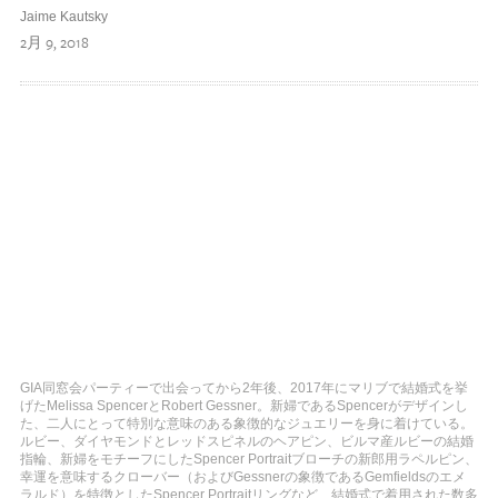
Jaime Kautsky
2月 9, 2018
GIA同窓会パーティーで出会ってから2年後、2017年にマリブで結婚式を挙
げたMelissa SpencerとRobert Gessner。新婦であるSpencerがデザインし
た、二人にとって特別な意味のある象徴的なジュエリーを身に着けている。
ルビー、ダイヤモンドとレッドスピネルのヘアピン、ビルマ産ルビーの結婚
指輪、新婦をモチーフにしたSpencer Portraitブローチの新郎用ラペルピン、
幸運を意味するクローバー（およびGessnerの象徴であるGemfieldsのエメ
ラルド）を特徴としたSpencer Portraitリングなど、結婚式で着用された数多