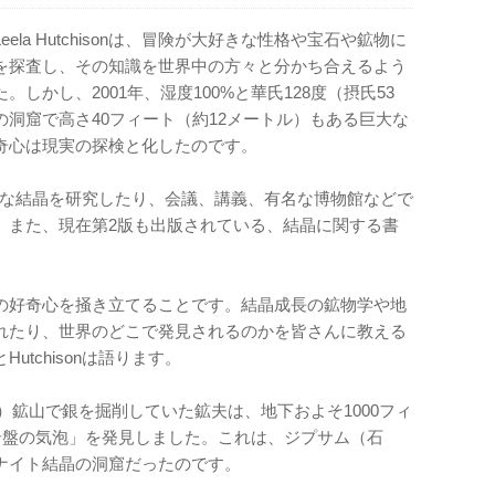
la Hutchisonは、冒険が大好きな性格や宝石や鉱物に
を探査し、その知識を世界中の方々と分かち合えるよう
しかし、2001年、湿度100%と華氏128度（摂氏53
洞窟で高さ40フィート（約12メートル）もある巨大な
奇心は現実の探検と化したのです。
、巨大な結晶を研究したり、会議、講義、有名な博物館などで
。また、現在第2版も出版されている、結晶に関する書
の好奇心を掻き立てることです。結晶成長の鉱物学や地
れたり、世界のどこで発見されるのかを皆さんに教える
tchisonは語ります。
イカ）鉱山で銀を掘削していた鉱夫は、地下およそ1000フィ
岩盤の気泡」を発見しました。これは、ジプサム（石
ナイト結晶の洞窟だったのです。