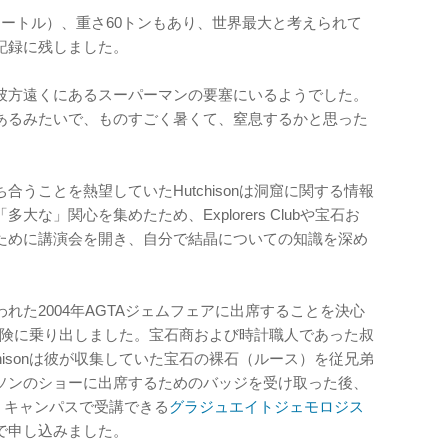
（12メートル）、重さ60トンもあり、世界最大と考えられて
記録に残しました。
彼方遠くにあるスーパーマンの要塞にいるようでした。
あるみたいで、ものすごく暑くて、窒息するかと思った
うことを熱望していたHutchisonは洞窟に関する情報
な」関心を集めたため、Explorers Clubや宝石お
ために講演会を開き、自分で結晶についての知識を深め
れた2004年AGTAジェムフェアに出席することを決心
しい冒険に乗り出しました。宝石商および時計職人であった叔
hisonは彼が収集していた宝石の裸石（ルース）を従兄弟
ソンのショーに出席するためのバッジを受け取った後、
、キャンパスで受講できる
グラジュエイトジェモロジス
で申し込みました。