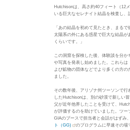
Hutchisonは、高さ約40フィート
いる巨大なセレナイト結晶を検査し、
「あの結晶を初めて見たとき、まるで
太陽系の外にある惑星で巨大な結晶が
くらいです。」
この洞窟を探検した後、体験談を分かち合
や写真を発表し始めました。これらは「多大
よび鉱物の団体などでより多くの方の
ました。
その数年後、アリゾナ州ツーソンで行わ
したHutchisonは、別の砂漠で新
父が近年他界したことを受けて、Hutc
が評価するのを助けていました。ツー
GIAのブースで担当者と会話がはずみ
ト（GG)
のプログラムに早速その場