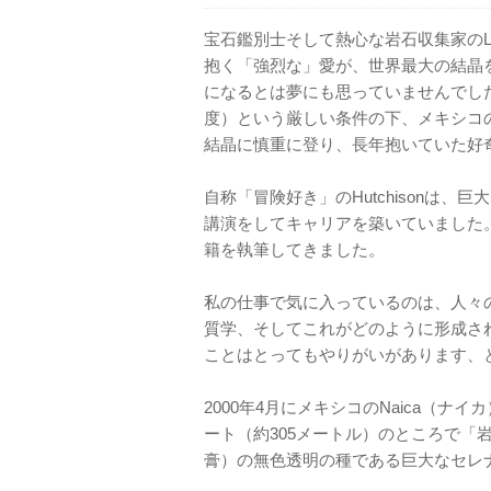
宝石鑑別士そして熱心な岩石収集家のLee
抱く「強烈な」愛が、世界最大の結晶
になるとは夢にも思っていませんでした。
度）という厳しい条件の下、メキシコの
結晶に慎重に登り、長年抱いていた好
自称「冒険好き」のHutchisonは
講演をしてキャリアを築いていました
籍を執筆してきました。
私の仕事で気に入っているのは、人々
質学、そしてこれがどのように形成さ
ことはとってもやりがいがあります、とHu
2000年4月にメキシコのNaica（ナ
ート（約305メートル）のところで「
膏）の無色透明の種である巨大なセレ