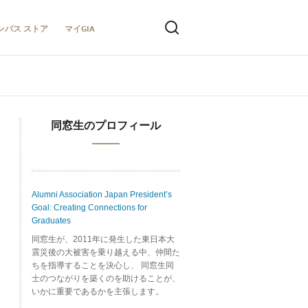
ンパス ストア
マイGIA
同窓生のプロフィール
Alumni Association Japan President’s
Goal: Creating Connections for
Graduates
同窓生が、2011年に発生した東日本大
震災後の大被害を乗り越える中、仲間た
ちを指導することを決心し、 同窓生同
士のつながりを築くのを助けることが、
いかに重要であるかを主張します。