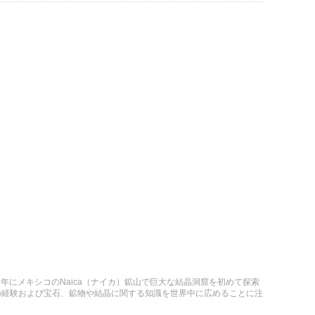
は、2001年にメキシコのNaica（ナイカ）鉱山で巨大な結晶洞窟を初めて探索
の経験および宝石、鉱物や結晶に関する知識を世界中に広めることに注