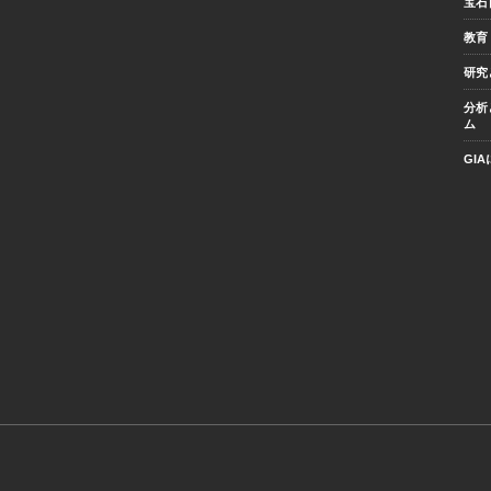
宝石
教育
研究
分析
ム
GI