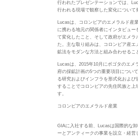
行われたプレゼンテーションでは、Lu
行われる現場で観察した変化について
Lucasは、コロンビアのエメラルド
に携わる地元の関係者にインタビュー
て変化したこと、そして政府がエメラ
た。主な取り組みは、コロンビア産エ
鉱法をモダンな方法と組み合わせるこ
Lucasは、2015年10月にボゴタ
府の採鉱計画の5つの重要項目につい
る研究およびインフラを形式化および
することでコロンビアの先住民族と上
す。
コロンビアのエメラルド産業
GIAに入社する前、Lucasは国際
ーとアンティークの事業を設立・経営