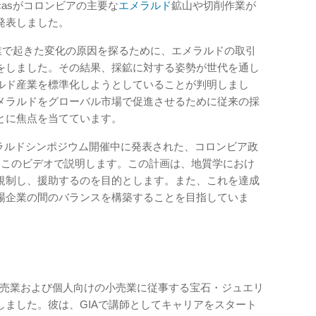
casがコロンビアの主要な
エメラルド
鉱山や切削作業が
発表しました。
産業で起きた変化の原因を探るために、エメラルドの取引
をしました。その結果、採鉱に対する姿勢が世代を通し
ルド産業を標準化しようとしていることが判明しまし
メラルドをグローバル市場で促進させるために従来の採
とに焦点を当てています。
のエメラルドシンポジウム開催中に発表された、コロンビア政
てこのビデオで説明します。この計画は、地質学におけ
規制し、援助するのを目的とします。また、これを達成
場企業の間のバランスを構築することを目指していま
的な卸売業および個人向けの小売業に従事する宝石・ジュエリ
しました。彼は、GIAで講師としてキャリアをスタート