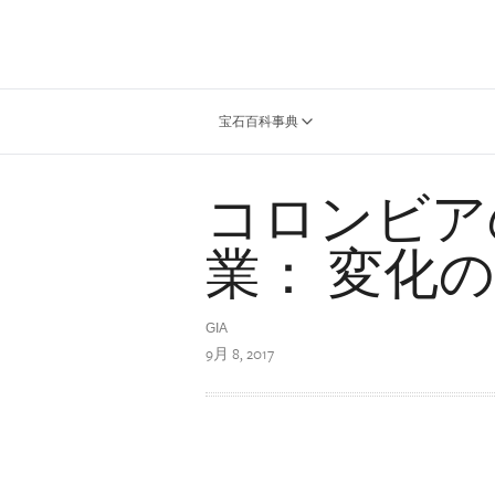
宝石百科事典
コロンビア
業： 変化
GIA
9月 8, 2017