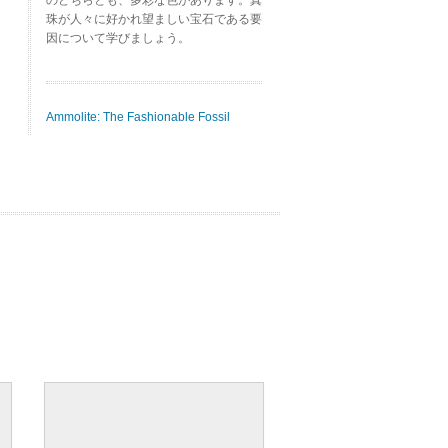
のどちらとも、多彩な色があります。真
珠が人々に好かれ望ましい宝石である要
因について学びましょう。
Ammolite: The Fashionable Fossil