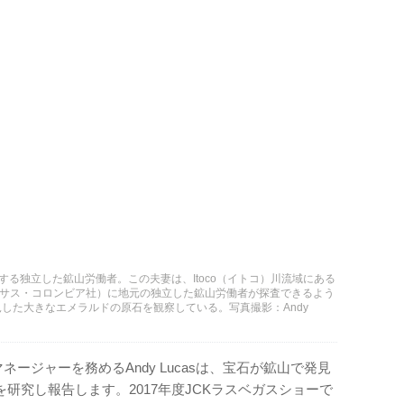
業をする独立した鉱山労働者。この夫妻は、Itoco（イトコ）川流域にある
、ミネリア・テキサス・コロンビア社）に地元の独立した鉱山労働者が探査できるよう
した大きなエメラルドの原石を観察している。写真撮影：Andy
ネージャーを務めるAndy Lucasは、宝石が鉱山で発見
研究し報告します。2017年度JCKラスベガスショーで