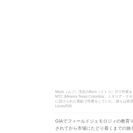
Muzo（ムゾ）渓谷のItoco（イトコ）川で作
MTC (Mineria Texas Colombia
に設けられた尾鉱で作業をしていた。彼らは発見
Lucas/GIA
GIAでフィールドジェモロジィの教育マ
されてから市場にたどり着くまでの旅を