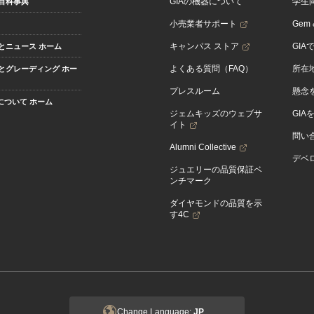
GIAの機器について
学生
百科事典
小売業者サポート
Gem &
キャンパス ストア
GIA
とニュース ホーム
よくある質問（FAQ）
所在
とグレーディング ホー
プレスルーム
懸念
Aについて ホーム
ジェムキッズのウェブサ
GIA
イト
問い
Alumni Collective
デベロ
ジュエリーの品質保証ベ
ンチマーク
ダイヤモンドの品質を示
す4C
Change Language:
JP