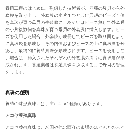
養殖工程のはじめに、熟練した技術者が、同種の母貝から外
套膜を取り出し、外套膜の小片１つと共に貝殻のビーズ１個
を真珠が育つ母貝の生殖腺に、あるいはビーズ無しで外套膜
の小片複数個を真珠が育つ母貝の外套膜に挿入します。ビー
ズを使用した場合、外套膜が成長してビーズを取り囲むよう
に真珠袋を形成し、その内側およびビーズの上に真珠層を分
泌し、最終的に養殖真珠が形成されます。ビーズを使用しな
い場合は、挿入されたそれぞれの外套膜の周りに真珠層が形
成されます。養殖業者は養殖真珠を採取するまで母貝の管理
をします。
真珠の種類
養殖の球形真珠には、主に4つの種類があります。
アコヤ養殖真珠
アコヤ養殖真珠は、米国や他の西洋の市場のほとんどの人々