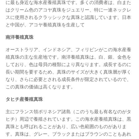
に最も身近な海水産養殖真珠です。多くの消費者は、白また
はクリーム色のアコヤ真珠をジュエリー、特に一連ネックレ
スに使用されるクラッシックな真珠と認識しています。日本
と中国が、アコヤ養殖真珠を生産して
南洋養殖真珠
オーストラリア、インドネシア、フィリピンがこの海水産養
殖真珠の主な生産地です。南洋養殖真珠は、白、銀、金色を
しており、色は母貝の種類により異なります。成長するのに
長い期間を要するため、真珠のサイズが大きく真珠層が厚く
なり、さらに必要とされる成長条件が限定されているので、
この真珠の価値は高くなります。
タヒチ産養殖真珠
主にフランス領ポリネシア諸島（このうち最も有名なのがタ
ヒチ）周辺で養殖されています。この海水産養殖真珠は、黒
真珠とも呼ばれることがあり、広い色範囲のものがありま
す。真珠は、グレー、ブラックまたはブラウンのこともあれ