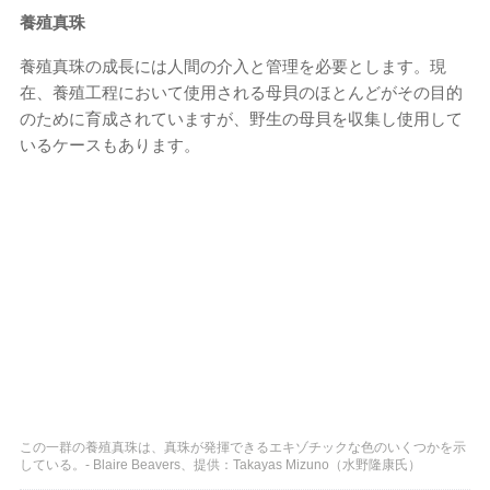
養殖真珠
養殖真珠の成長には人間の介入と管理を必要とします。現
在、養殖工程において使用される母貝のほとんどがその目的
のために育成されていますが、野生の母貝を収集し使用して
いるケースもあります。
この一群の養殖真珠は、真珠が発揮できるエキゾチックな色のいくつかを示
している。- Blaire Beavers、提供：Takayas Mizuno（水野隆康氏）