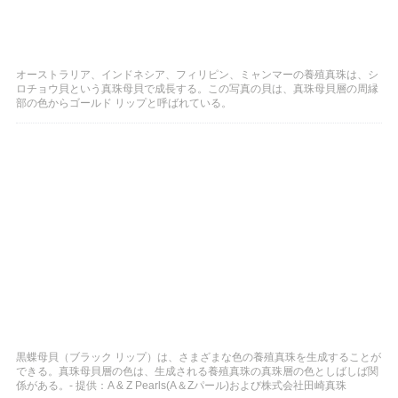
オーストラリア、インドネシア、フィリピン、ミャンマーの養殖真珠は、シ
ロチョウ貝という真珠母貝で成長する。この写真の貝は、真珠母貝層の周縁
部の色からゴールド リップと呼ばれている。
黒蝶母貝（ブラック リップ）は、さまざまな色の養殖真珠を生成することが
できる。真珠母貝層の色は、生成される養殖真珠の真珠層の色としばしば関
係がある。- 提供：A & Z Pearls(A＆Zパール)および株式会社田崎真珠