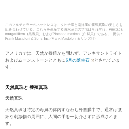
このマルチカラーのネックレスは、タヒチ産と南洋産の養殖真珠の美しさを
組み合わせている。これらを生産する海水産貝の学名はそれぞれ、Pinctada
margaritifera（黒蝶貝）およびPinctada maxima（白蝶貝）である。- 提供：
Frank Mastoloni & Sons, Inc. (Frank Mastoloni & サンズ社)
アメリカでは、天然か養殖かを問わず、アレキサンドライト
およびムーンストーンとともに
6月の誕生石
とされていま
す。
天然真珠と 養殖真珠
天然真珠
天然真珠は特定の母貝の体内すなわち外套膜中で、通常は微
細な刺激物の周囲に、人間の手を一切介さずに形成されま
す。