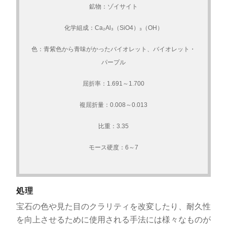
鉱物：ゾイサイト
化学組成：Ca₂Al₃（SiO4）₃（OH）
色：青紫色から青味がかったバイオレット、バイオレット・
パープル
屈折率：1.691～1.700
複屈折量：0.008～0.013
比重：3.35
モース硬度：6～7
処理
宝石の色や見た目のクラリティを改変したり、耐久性
を向上させるために使用される手法には様々なものが