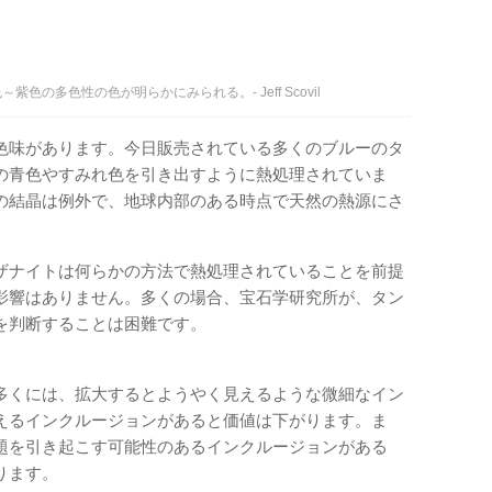
の多色性の色が明らかにみられる。- Jeff Scovil
色味があります。今日販売されている多くのブルーのタ
の青色やすみれ色を引き出すように熱処理されていま
の結晶は例外で、地球内部のある時点で天然の熱源にさ
ザナイトは何らかの方法で熱処理されていることを前提
影響はありません。多くの場合、宝石学研究所が、タン
を判断することは困難です。
多くには、拡大するとようやく見えるような微細なイン
えるインクルージョンがあると価値は下がります。ま
題を引き起こす可能性のあるインクルージョンがある
ります。