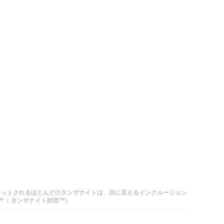
カットされるほとんどのタンザナイトは、目に見えるインクルージョン
tion™（ タンザナイト財団™）