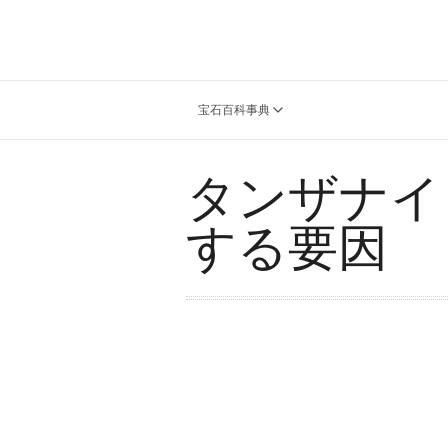
宝石百科事典
タンザナイ
する要因