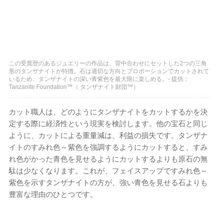
この受賞歴のあるジュエリーの作品は、背中合わせにセットした2つの三角
形のタンザナイトが特徴。石は適切な方向とプロポーションでカットされて
いるため、タンザナイトの深い青紫色を最大限に楽しめる。- 提供：
Tanzanite Foundation™（ タンザナイト財団™）
カット職人は、どのようにタンザナイトをカットするかを決
定する際に経済性という現実を検討します。他の宝石と同じ
ように、カットによる重量減は、利益の損失です。タンザナ
イトのすみれ色～紫色を強調するようにカットすると、すみ
れ色がかった青色を見せるようにカットするよりも原石の無
駄は少なくなります。これが、フェイスアップですみれ色～
紫色を示すタンザナイトの方が、強い青色を見せる石よりも
豊富な理由のひとつです。