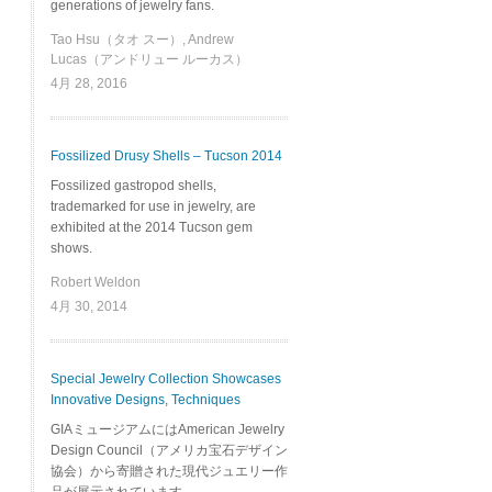
generations of jewelry fans.
Tao Hsu（タオ スー）, Andrew
Lucas（アンドリュー ルーカス）
4月 28, 2016
Fossilized Drusy Shells – Tucson 2014
Fossilized gastropod shells,
trademarked for use in jewelry, are
exhibited at the 2014 Tucson gem
shows.
Robert Weldon
4月 30, 2014
Special Jewelry Collection Showcases
Innovative Designs, Techniques
GIAミュージアムにはAmerican Jewelry
Design Council（アメリカ宝石デザイン
協会）から寄贈された現代ジュエリー作