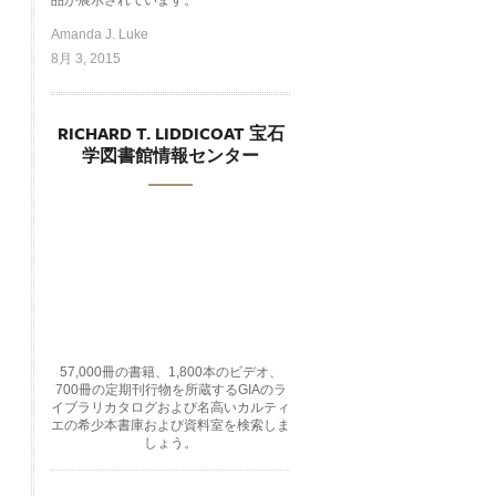
品が展示されています。
Amanda J. Luke
8月 3, 2015
RICHARD T. LIDDICOAT 宝石
学図書館情報センター
57,000冊の書籍、1,800本のビデオ、
700冊の定期刊行物を所蔵するGIAのラ
イブラリカタログおよび名高いカルティ
エの希少本書庫および資料室を検索しま
しょう。