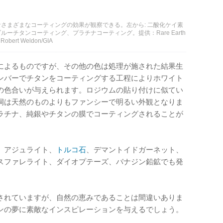
さまざまなコーティングの効果が観察できる。左から: 二酸化ケイ素
ーチタンコーティング、プラチナコーティング。提供：Rare Earth
rt Weldon/GIA
によるものですが、その他の色は処理が施された結果生
ンバーでチタンをコーティングする工程によりホワイト
の色合いが与えられます。ロジウムの貼り付けに似てい
洞は天然のものよりもファンシーで明るい外観となりま
ラチナ、純銀やチタンの膜でコーティングされることが
、アジュライト、
トルコ石
、デマントイドガーネット、
スファレライト、ダイオプテーズ、バナジン鉛鉱でも発
されていますが、自然の恵みであることは間違いありま
ンの夢に素敵なインスピレーションを与えるでしょう。