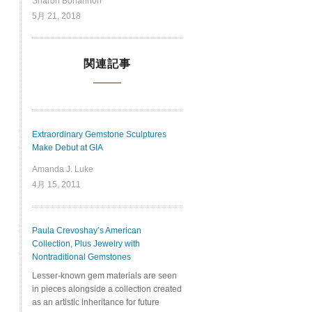
Sharon Bohannon
5月 21, 2018
関連記事
Extraordinary Gemstone Sculptures
Make Debut at GIA
Amanda J. Luke
4月 15, 2011
Paula Crevoshay’s American
Collection, Plus Jewelry with
Nontraditional Gemstones
Lesser-known gem materials are seen
in pieces alongside a collection created
as an artistic inheritance for future