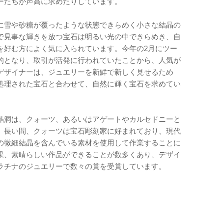
ーたちが声高に求めたりしています。
に雪や砂糖が覆ったような状態できらめく小さな結晶の
で見事な輝きを放つ宝石は明るい光の中できらめき、自
を好む方によく気に入られています。今年の2月にツー
的となり、取引が活発に行われていたことから、人気が
デザイナーは、ジュエリーを新鮮で新しく見せるため
処理された宝石と合わせて、自然に輝く宝石を求めてい
晶洞は、クォーツ、あるいはアゲートやカルセドニーと
。長い間、クォーツは宝石彫刻家に好まれており、現代
の微細結晶を含んでいる素材を使用して作業することに
果、素晴らしい作品ができることが数多くあり、デザイ
ラチナのジュエリーで数々の賞を受賞しています。