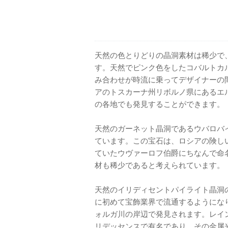
天然の色とりどりの晶洞素材は稀少で
す。天然でピンク色をしたコバルトカ
み合わせが時流に乗ってデザイナーの間
アのトスカーナ州リボルノ県にあるエ
の各地でも発見することができます。
天然のガーネット晶洞であるウバロバ
ています。この宝石は、ロシアの険しい
ていたウヴァーロフ伯爵にちなんで命
材も稀少であると考えられています。
天然のイリディセントパイライト晶洞の
に初めて宝飾業界で流通するようにな
ォルガ川の岸辺で発見されます。レイ
リデッセンスで有名であり、その金属