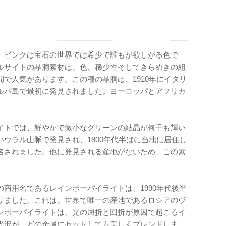
、ピンクは宝石の世界では希少で誰もが欲しがる色で
ルサイトの晶洞素材は、色、稀少性そしてきらめきの組
で人気があります。この種の晶洞は、1910年にイタリ
ルバ島で最初に発見されました。ヨーロッパとアフリカ
イトでは、鮮やかで微小なグリーンの結晶が何千も輝い
ウラル山脈で発見され、1800年代半ばに当地に居住し
名されました。他に発見される産地がないため、この素
商用名であるレインボーパイライトは、1990年代後半
りました。これは、世界で唯一の産地であるロシアのヴ
ンボーパイライトは、光の屈折と回折が原因で起こるイ
光沢が、どの金属にセットしても美しくブレンドしま