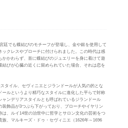
年）の宮廷でも蝶結びのモチーフが登場し、金や銀を使用して
ネックレスやブローチに付けられました。この時代は感
もかかわらず、首に蝶結びのジュエリーを身に着けて遊
蝶結びが心臓の近くに留められていた場合、それは恋を
のスタイル、セヴィニエとジランドールが人気の的とな
ドールというより精巧なスタイルに進化した平らで対称
シャンデリアスタイルとも呼ばれているジランドール
の装飾品が3つぶら下がっており、ブローチやイヤリン
称は、ルイ14世の治世中に哲学とサロン文化の芸術をつ
、マルキーズ・ドゥ・セヴィニエ（1626年～1696