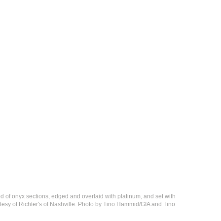
d of onyx sections, edged and overlaid with platinum, and set with
esy of Richter's of Nashville. Photo by Tino Hammid/GIA and Tino