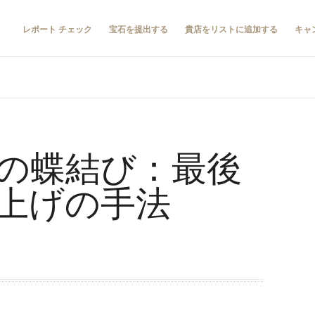
レポート チェック
宝石を提出する
貴店をリストに追加する
キャ
の蝶結び：最後
上げの手法