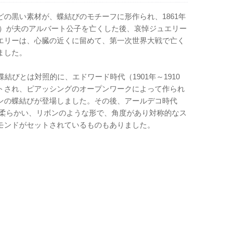
の黒い素材が、蝶結びのモチーフに形作られ、1861年
1年）が夫のアルバート公子を亡くした後、哀悼ジュエリー
エリーは、心臓の近くに留めて、第一次世界大戦で亡く
ました。
結びとは対照的に、エドワード時代（1901年～1910
トされ、ピアッシングのオープンワークによって作られ
ンの蝶結びが登場しました。その後、アールデコ時代
は、柔らかい、リボンのような形で、角度があり対称的なス
モンドがセットされているものもありました。