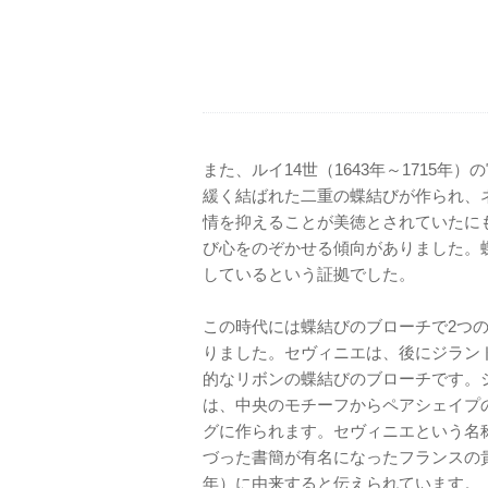
また、ルイ14世（1643年～1715
緩く結ばれた二重の蝶結びが作られ、
情を抑えることが美徳とされていたに
び心をのぞかせる傾向がありました。
しているという証拠でした。
この時代には蝶結びのブローチで2つ
りました。セヴィニエは、後にジラン
的なリボンの蝶結びのブローチです。
は、中央のモチーフからペアシェイプ
グに作られます。セヴィニエという名
づった書簡が有名になったフランスの貴族
年）に由来すると伝えられています。