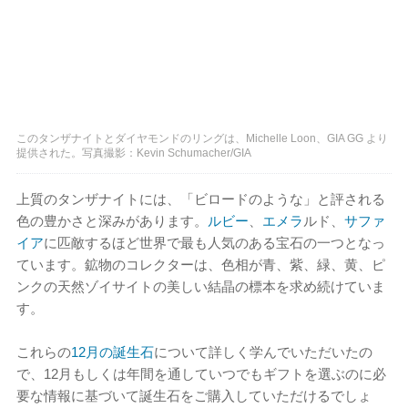
このタンザナイトとダイヤモンドのリングは、Michelle Loon、GIA GG より
提供された。写真撮影：Kevin Schumacher/GIA
上質のタンザナイトには、「ビロードのような」と評される
色の豊かさと深みがあります。
ルビー
、
エメラ
ルド、
サファ
イア
に匹敵するほど世界で最も人気のある宝石の一つとなっ
ています。鉱物のコレクターは、色相が青、紫、緑、黄、ピ
ンクの天然ゾイサイトの美しい結晶の標本を求め続けていま
す。
これらの
12月の誕生石
について詳しく学んでいただいたの
で、12月もしくは年間を通していつでもギフトを選ぶのに必
要な情報に基づいて誕生石をご購入していただけるでしょ