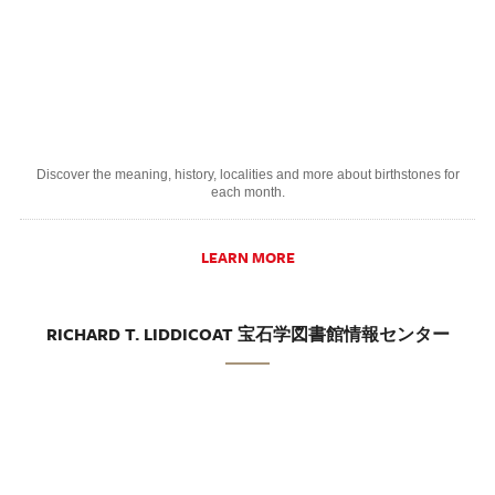
Discover the meaning, history, localities and more about birthstones for
each month.
LEARN MORE
RICHARD T. LIDDICOAT 宝石学図書館情報センター