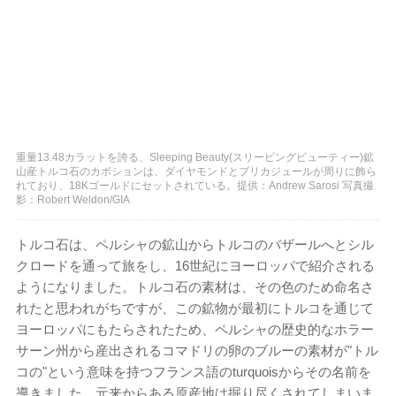
重量13.48カラットを誇る、Sleeping Beauty(スリーピングビューティー)鉱
山産トルコ石のカボションは、ダイヤモンドとプリカジュールが周りに飾ら
れており、18Kゴールドにセットされている。提供：Andrew Sarosi 写真撮
影：Robert Weldon/GIA
トルコ石は、ペルシャの鉱山からトルコのバザールへとシル
クロードを通って旅をし、16世紀にヨーロッパで紹介される
ようになりました。トルコ石の素材は、その色のため命名さ
れたと思われがちですが、この鉱物が最初にトルコを通じて
ヨーロッパにもたらされたため、ペルシャの歴史的なホラー
サーン州から産出されるコマドリの卵のブルーの素材が"トル
コの"という意味を持つフランス語のturquoisからその名前を
導きました。元来からある原産地は掘り尽くされてしまいま