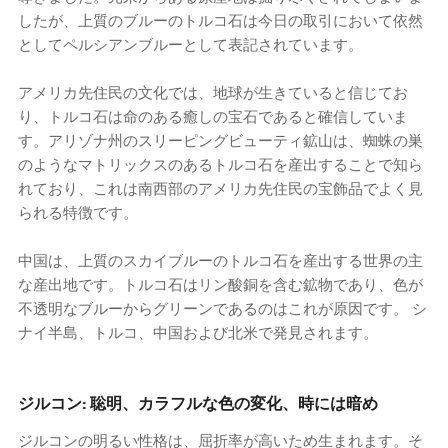
したが、上質のブルーのトルコ石は今日の取引において依然
としてペルシアンブルーとして表記されています。
アメリカ先住民の文化では、地球が生きていると信じてお
り、トルコ石は命のある癒しの宝石であると確信していま
す。アリゾナ州のスリーピングビューティ鉱山は、蜘蛛の巣
のようなマトリックスのあるトルコ石を産出することで知ら
れており、これは南西部のアメリカ先住民の宝飾品でよく見
られる特徴です。
中国は、上質のスカイブルーのトルコ石を産出する世界の主
な産出地です。トルコ石はリン酸銅を含む鉱物であり、色が
不透明なブルーからグリーンであるのはこれが原因です。 シ
ナイ半島、トルコ、中国および北米で発見されます。
ジルコン: 聡明、カラフルな色の変化、時には暗め
ジルコンの明るい性格は、屈折率が高いため生まれます。そ