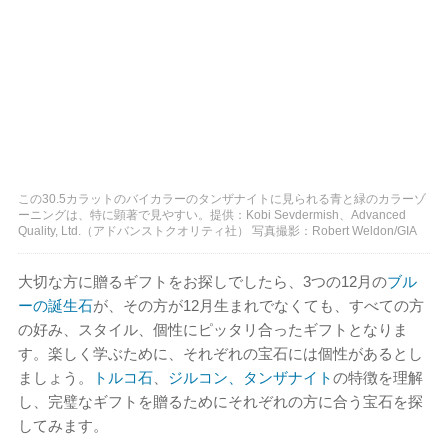
この30.5カラットのバイカラーのタンザナイトに見られる青と緑のカラーゾ
ーニングは、特に顕著で見やすい。提供：Kobi Sevdermish、Advanced
Quality, Ltd.（アドバンストクオリティ社） 写真撮影：Robert Weldon/GIA
大切な方に贈るギフトをお探しでしたら、3つの12月の
ブル
ーの誕生石
が、その方が12月生まれでなくても、すべての方
の好み、スタイル、個性にピッタリ合ったギフトとなりま
す。楽しく学ぶために、それぞれの宝石には個性があるとし
ましょう。
トルコ石
、
ジルコン、
タンザナイト
の特徴を理解
し、完璧なギフトを贈るためにそれぞれの方に合う宝石を探
してみます。