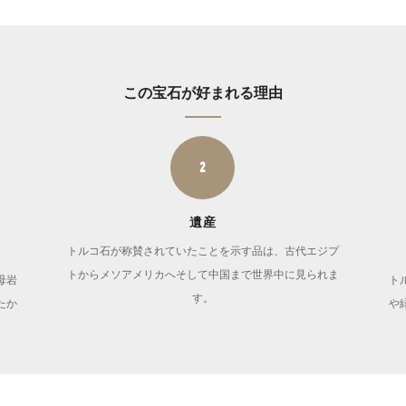
この宝石が好まれる理由
2
遺産
トルコ石が称賛されていたことを示す品は、古代エジプ
トからメソアメリカへそして中国まで世界中に見られま
母岩
ト
す。
たか
や