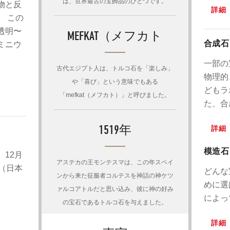
は、世界最古の宝飾品のひとつです。
物と反
詳細
 この
透明〜
MEFKAT（メフカト
合成石
ミニウ
一部の
古代エジプト人は、トルコ石を「楽しみ」
物理的
や「喜び」という意味でもある
どもラ
「mefkat（メフカト）」と呼びました。
た、合
1519年
詳細
模造石
、12月
アステカの王モンテスマは​​、この年スペイ
（日本
どんな
ンから来た征服者コルテスを神話の神ケツ
めに選
ァルコアトルだと思い込み、彼に神の好み
によっ
の宝石であるトルコ石を与えました。
詳細