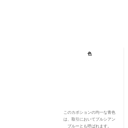
色
このカボションの均一な青色
は、取引においてプルシアン
ブルーとも呼ばれます。