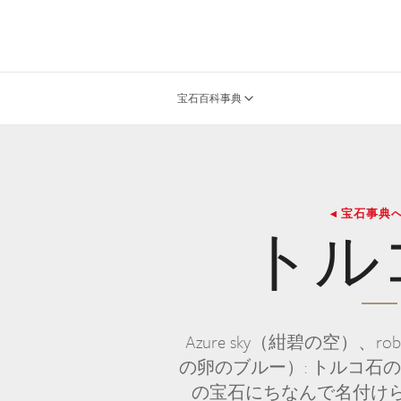
宝石百科事典
◂ 宝石事典
トル
Azure sky（紺碧の空）、robi
の卵のブルー）: トルコ石
の宝石にちなんで名付け