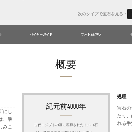
次のタイプで宝石を見る：
要
バイヤーガイド
フォト&ビデオ
概要
処理
紀元前4000年
宝石の
所にし
たり、
は、酸
れる手
古代エジプトの墓に埋葬されたトルコ石
しみこ