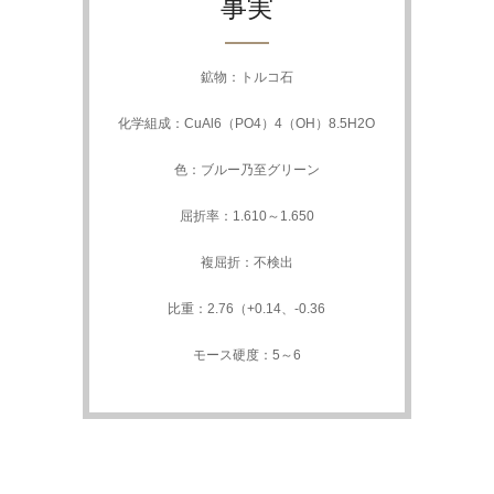
事実
鉱物：トルコ石
化学組成：CuAl6（PO4）4（OH）8.5H2O
色：ブルー乃至グリーン
屈折率：1.610～1.650
複屈折：不検出
比重：2.76（+0.14、-0.36
モース硬度：5～6