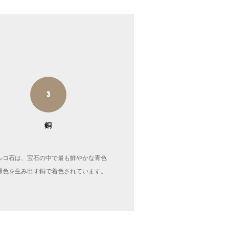
3
銅
ルコ石は、宝石の中で最も鮮やかな青色
緑色を生み出す銅で着色されています。