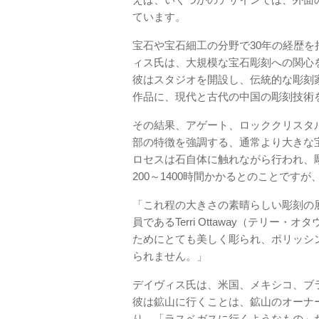
ています。
宝石や宝石細工の分野で30年の経歴を
ィス氏は、大規模な宝石彫刻への関心を
彼はスタジオを開設し、伝統的な彫刻
作品に、現代と古代の中国の彫刻技術
その結果、アゲート、ロッククリスタ
部の特徴を強調する、通常より大きな
ロセスは石自体に触れながら行われ、
200～1400時間かかるとのことですが
「これ程の大きさの素晴らしい彫刻の
員であるTerri Ottaway（テリ
ためにとても美しく彫られ、ポリッシ
られません。」
デイヴィス氏は、米国、メキシコ、ブ
彼は鉱山に行くことは、鉱山のオーナ
り、「ラスベガスに行くようなもの」