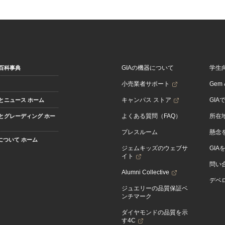
GIAの機器について
学生
百科事典
小売業者サポート
Gem &
キャンパス ストア
GIA
とニュース ホーム
よくある質問（FAQ）
所在
とグレーディング ホー
プレスルーム
懸念
Aについて ホーム
ジェムキッズのウェブサ
GIA
イト
問い
Alumni Collective
デベロ
ジュエリーの品質保証ベ
ンチマーク
ダイヤモンドの品質を示
す4C