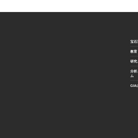
宝石
教育
研究
分析
ム
GI