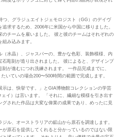
持つ、グラジュエイトジェモロジスト（GG）のデイヴ
追求するため、2006年に米国から中国に移りました。
家のチームを雇いました。 彼と彼のチームはそれぞれの
を組み込みます。
ル（水晶）、ジャスパーの、豊かな色彩、装飾模様、内
宝石彫刻が造り出されました。 彼によると、デザインプ
彫刻が進むにつれ洗練されます。 一作品完成までに、
、たいていの場合200〜500時間の範囲で完成します。
展示は、快挙です。」とGIA博物館コレクションの学芸
ー・オタウェイ）は言います。 「それに、繊細な模様を引き出す
ングされた作品は大変な偉業の成果であり、めったに見
ラジル、オーストラリアの鉱山から原石を調達します。
ーが原石を提供してくれると分かっているのではない限
だと述べています。 それよりも、良い価格で大量の宝石