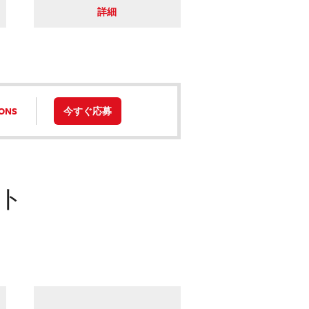
詳細
IONS
今すぐ応募
ト