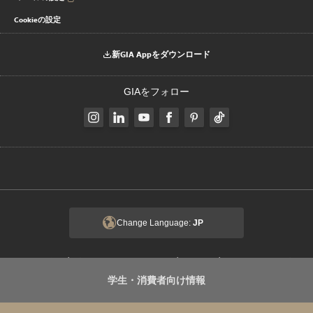
Cookieの設定
新GIA Appをダウンロード
GIAをフォロー
Change Language:
JP
|
|
|
著作権と商標
プライバシーに関する通知
利用規約
クライアントのプラ
|
|
学生・消費者向け情報
イバシーに関する通知
倫理およびコンプライアンス
Transparency in
|
Coverage Rule
このサイトについて