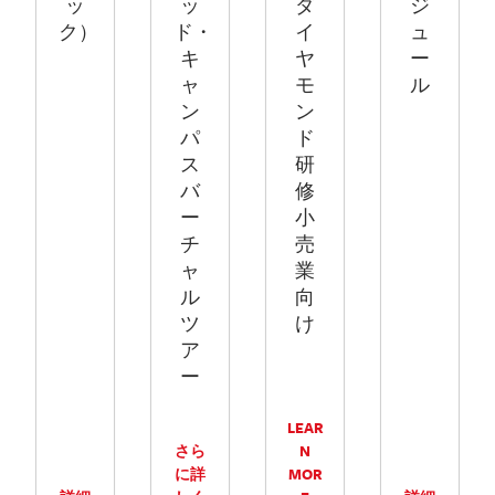
ッ
ッ
ダ
ジ
ク）
ド・
イ
ュ
キ
ヤ
ー
ャ
モ
ル
ン
ン
パ
ド
ス
研
バ
修
ー
小
チ
売
ャ
業
ル
向
ツ
け
ア
ー
LEAR
さら
N
に詳
MOR