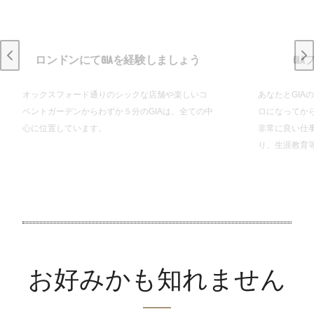
ロンドンにてGIAを経験しましょう
GI
Previous slide
Ne
オックスフォード通りのシックな店舗や楽しいコ
あなたとGIA
ベントガーデンからわずか５分のGIAは、全ての中
ロになってか
心に位置しています。
非常に良い仕
り、生涯教育
.
お好みかも知れません