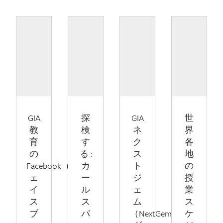
GIA
探
GIA
世
教
検
ネ
界
育
す
ク
各
の
る :
ス
地
Facebook（フ
カ
ト
の
ェ
ー
ジ
授
イ
ル
ェ
業
ス
ス
ム
ス
ブ
バ
（NextGem）
ケ