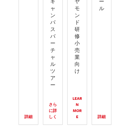
キ
ヤ
ー
ャ
モ
ル
ン
ン
パ
ド
ス
研
バ
修
ー
小
チ
売
ャ
業
ル
向
ツ
け
ア
ー
LEAR
さら
N
に詳
MOR
詳細
しく
E
詳細