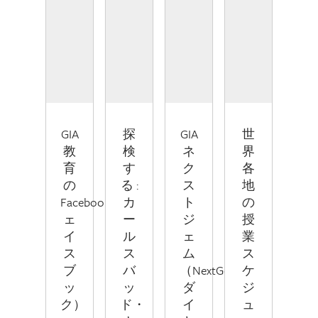
GIA
探
GIA
世
教
検
ネ
界
育
す
ク
各
の
る :
ス
地
Facebook（フ
カ
ト
の
ェ
ー
ジ
授
イ
ル
ェ
業
ス
ス
ム
ス
ブ
バ
（NextGem）
ケ
ッ
ッ
ダ
ジ
ク）
ド・
イ
ュ