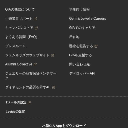
GIAの機器について
学生向け情報
小売業者サポート
Gem & Jewelry Careers
キャンパス ストア
GIAでのキャリア
よくある質問（FAQ）
所在地
プレスルーム
懸念を報告する
ジェムキッズのウェブサイト
GIAを支援する
Alumni Collective
問い合わせ先
ジュエリーの品質保証ベンチマー
デベロッパーAPI
ク
ダイヤモンドの品質を示す4C
Eメールの設定
Cookieの設定
新GIA Appをダウンロード