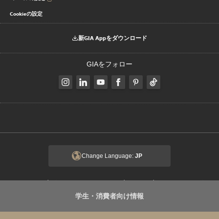
Cookieの設定
新GIA Appをダウンロード
GIAをフォロー
Change Language:
JP
|
|
|
著作権と商標
プライバシーに関する通知
利用規約
クライアントのプラ
|
|
学生・消費者向け情報
イバシーに関する通知
倫理およびコンプライアンス
Transparency in
|
Coverage Rule
このサイトについて