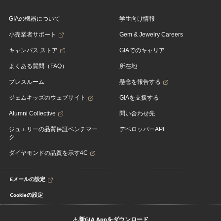
GIAの機器について
学生向け情報
小売業者サポート
Gem & Jewelry Careers
キャンパス ストア
GIAでのキャリア
よくある質問（FAQ）
所在地
プレスルーム
懸念を報告する
ジェムキッズのウェブサイト
GIAを支援する
Alumni Collective
問い合わせ先
ジュエリーの品質保証ベンチマー
デベロッパーAPI
ク
ダイヤモンドの品質を示す4C
Eメールの設定
Cookieの設定
新GIA Appをダウンロード