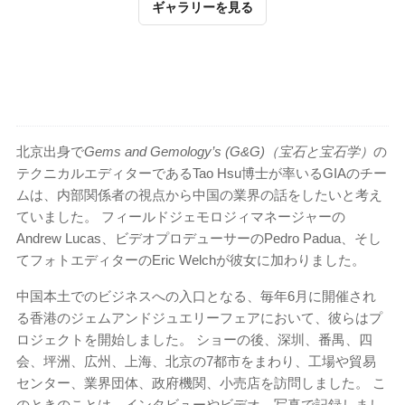
ギャラリーを見る
北京出身で
Gems and Gemology’s (G&G)（宝石と宝石学）
の
テクニカルエディターであるTao Hsu博士が率いるGIAのチー
ムは、内部関係者の視点から中国の業界の話をしたいと考え
ていました。 フィールドジェモロジィマネージャーの
Andrew Lucas、ビデオプロデューサーのPedro Padua、そし
てフォトエディターのEric Welchが彼女に加わりました。
中国本土でのビジネスへの入口となる、毎年6月に開催され
る香港のジェムアンドジュエリーフェアにおいて、彼らはプ
ロジェクトを開始しました。 ショーの後、深圳、番禺、四
会、坪洲、広州、上海、北京の7都市をまわり、工場や貿易
センター、業界団体、政府機関、小売店を訪問しました。 こ
のときのことは、インタビューやビデオ、写真で記録しまし