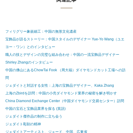
フィリグリー象嵌細工：中国の無形文化遺産
宝飾品が語るストーリー：中国スタイルのデザイナー Yue-Yo Wang（ユエ
ヨー・ワン）とのインタビュー
職人の技とデザインの完璧な組み合わせ：中国の一流宝飾品デザイナー
Shirley Zhangのインタビュー
中国の佛山にあるChowTai Fook （周大福）ダイヤモンドカット工場への訪
問
ジェダイトと対話する女性：上海の宝飾品デザイナー、Kaka Zhang
上海のZbirdを訪問：中国の小売ダイヤモンド業界の秘密を解き明かす
China Diamond Exchange Center（中国ダイヤモンド交易センター）訪問
中国の宝石と宝飾品業界を探る (英語)
ジェダイト傑作品の制作に立ち会う
ジェダイト彫刻の精神
ジェダイトアーティスト、ジェード、中国、広東省