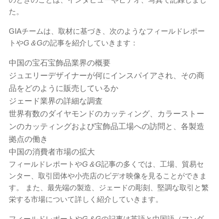
た。
GIAチームは、取材に基づき、次のようなフィールドレポー
トや
G＆G
の記事を紹介していきます：
中国の宝石宝飾品業界の概要
ジュエリーデザイナーが何にインスパイアされ、その商
品をどのように販売しているか
ジェード業界の詳細な調査
世界有数のダイヤモンドのカッティング、カラーストー
ンのカッティングおよび宝飾品工場への訪問と、各製造
拠点の働き
中国の消費者市場の拡大
フィールドレポートや
G＆G
記事の多くでは、工場、貿易セ
ンター、取引団体や小売店のビデオ映像を見ることができま
す。 また、最先端の製造、ジェードの彫刻、堅調な取引と繁
栄する市場について詳しく紹介していきます。
フィールドレポートや
G＆G
の記事は英語と中国語（マンダ