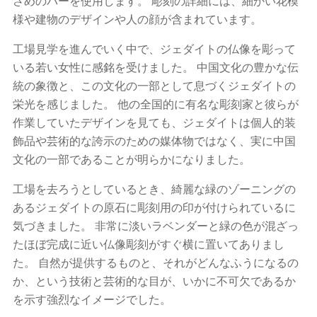
さめのバーを使用します。 彫刻の​​詳細には、細かい花模
様や建物のデザインや人の顔が含まれています。
工場見学を進んでいく中で、ジェダイトの仏像を彫って
いる若い女性に感銘を受けました。 中国文化の豊かな伝
統の象徴と、この文化の一部として息づくジェダイトの
栄光を感じました。 他の全国的に有名な彫刻家と彼らが
作業していたデザインを見ても、ジェダイトは個人的装
飾品や芸術的な誇示のための媒体物ではなく、実に中国
文化の一部であることが明らかになりました。
工場を去ろうとしているとき、綺麗な緑のゾーニングの
あるジェダイトの原石に彫刻用の印が付けられているに
気づきました。 非常に淡いラベンダーと緑の色が混ざっ
たほぼ完成に近い仏像彫刻がすぐ横に置いてありまし
た。 自然が提供するものと、それがどんなふうになるの
か、という技術と芸術的な目が、いかに不可欠であるか
を示す強烈なイメージでした。