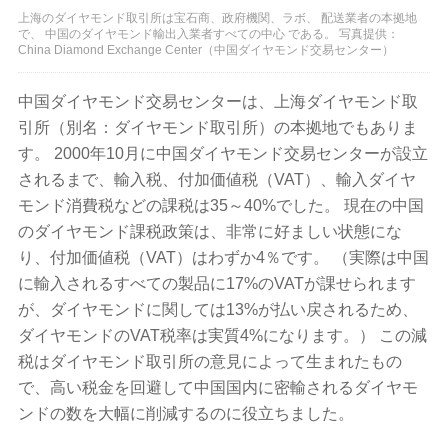
上海のダイヤモンド取引所は宝石商、政府機関、ラボ、 配送業者の本拠地
で、 中国のダイヤモンド輸出入業者すべての中心 である。 写真提供：
China Diamond Exchange Center（中国ダイヤモンド交易センター）
中国ダイヤモンド交易センターは、上海ダイヤモンド取
引所（別名：ダイヤモンド取引所）の本拠地でもありま
す。 2000年10月に中国ダイヤモンド交易センターが設立
されるまで、輸入税、付加価値税（VAT）、輸入ダイヤ
モンド消費税などの課税は35～40%でした。 現在の中国
のダイヤモンド課税政策は、非常に好ましい状態にな
り、付加価値税（VAT）はわずか4％です。 （実際は中国
に輸入されるすべての製品に17%のVATが課せられます
が、ダイヤモンドに関しては13%が払い戻されるため、
ダイヤモンドのVAT税率は実質4%になります。） この減
税はダイヤモンド取引所の意見によって生まれたもの
で、高い税金を回避して中国国内に密輸されるダイヤモ
ンドの数を大幅に削減するのに役立ちました。