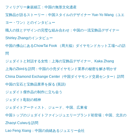
フィリグリー象嵌細工：中国の無形文化遺産
宝飾品が語るストーリー：中国スタイルのデザイナー Yue-Yo Wang（ユエ
ヨー・ワン）とのインタビュー
職人の技とデザインの完璧な組み合わせ：中国の一流宝飾品デザイナー
Shirley Zhangのインタビュー
中国の佛山にあるChowTai Fook （周大福）ダイヤモンドカット工場への訪
問
ジェダイトと対話する女性：上海の宝飾品デザイナー、Kaka Zhang
上海のZbirdを訪問：中国の小売ダイヤモンド業界の秘密を解き明かす
China Diamond Exchange Center（中国ダイヤモンド交易センター）訪問
中国の宝石と宝飾品業界を探る (英語)
ジェダイト傑作品の制作に立ち会う
ジェダイト彫刻の精神
ジェダイトアーティスト、ジェード、中国、広東省
中国トップのジェダイトファインジュエリーブランド初登場：中国、北京の
Zhaoyi Cuiwuを訪問
Lao Feng Xiang：中国の由緒あるジュエリー会社