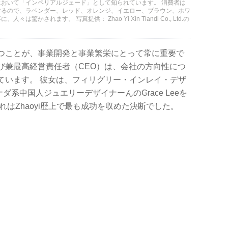
おいて「インペリアルジェード」として知られています。 消費者は
するので、ラベンダー、レッド、オレンジ、イエロー、ブラウン、ホワ
かされます。 写真提供： Zhao Yi Xin Tiandi Co., Ltd.の
つことが、事業開発と事業繁栄にとって常に重要で
社長および兼最高経営責任者（CEO）は、会社の方向性につ
ています。 彼女は、フィリグリー・インレイ・デザ
と、カナダ系中国人ジュエリーデザイナーんのGrace Leeを
れはZhaoyi歴上で最も成功を収めた決断でした。