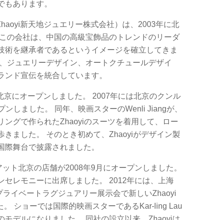
でもあります。
o., Ltd.（Zhaoyi新天地ジュエリー株式会社）は、2003年に北
らこの会社は、中国の高級宝飾品のトレンドのリーダ
技術を継承者であるというイメージを確立してきま
入、ジュエリーデザイン、オートクチュールデザイ
ランド宣伝を統合しています。
店を北京にオープンしました。 2007年には北京のクンル
ンしました。 同年、映画スターのWenli Jiangが、
ングで作られたZhaoyiのスーツを着用して、ロー
きました。 そのとき初めて、Zhaoyiがデザイン製
国際舞台で披露されました。
アット北京の店舗が2008年9月にオープンしました。
セレモニーに出席しました。 2012年には、上海
のプライベートラグジュアリー展示会で​​新しいZhaoyi
 ショーでは国際的映画スターであるKar-ling Lau
モデルになりました。 同社の設立以来、Zhaoyiは