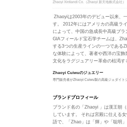
Zhaoyi Xintiandi Co.（Zhaoyi 新天地株式会社）
Zhaoyiは2003年のデビュー以
す。 2012年にはアメリカの高級ライフ
によって、中国の急成長中高級ブラン
GIAフィールド宝石学チームは、Zhaoyi 
する3つの生産ラインの一つであるZha
な体験によって、著者や西洋の宝飾
文化をラグジュアリー革命の枯渇す
Zhaoyi Cuiwuのジュエリー
専門販売者がZhaoyi Cuiwu製の高級ジェダ
ブランドプロフィール
ブランド名の「Zhaoyi 」は漢王朝
しています。 それは宮殿に仕える
語で、「Zhao」は「輝」や「聡明