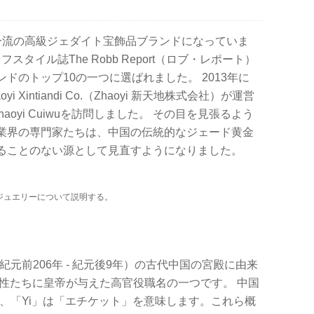
来、一流の高級ジェダイト宝飾品ブランドになっていま
スタイル誌The Robb Report（ロブ・レポート）
ドのトップ10の一つに選ばれました。 2013年に
Xintiandi Co.（Zhaoyi 新天地株式会社）が運営
oyi Cuiwuを訪問しました。 その目を見張るよう
業界の専門家たちは、中国の伝統的なジェード黄金
ることのない源として見直すようになりました。
イトジュエリーについて説明する。
（紀元前206年 - 紀元後9年）の古代中国の宮殿に由来
女性たちに皇帝が与えた高官役職名の一つです。 中国
」、「Yi」は「エチケット」を意味します。これら概