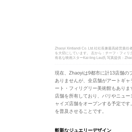
Zhaoyi Xintiandi Co. Ltd.社社長兼最高
を大切にしています。 左から：チーフ・フィリグリー・イ
有名な映画スターKai-ling Lau氏 写真提供：Zhaoyi Xi
現在、Zhaoyiは9都市に計13店
ありませんが、全店舗がアートギャ
ート・フィリグリー美術館もあります
店舗を所有しており、パリやニューヨ
ャイズ店舗をオープンする予定です
を普及させることです。
斬新なジュエリーデザイン