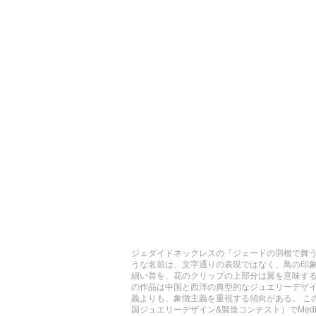
ジェダイドネックレスの「ジェードの羽根で舞う鳥」
うな名前は、文字通りの表現ではなく、鳥の印象
細い首を、花のクリップの上部分は翼を意味する
の作品は中国と西洋の典型的なジュエリーデザ
義よりも、象徴主義を重視する傾向がある。 このネックレスはCh
国ジュエリーデザイン&製造コンテスト）でMedia A