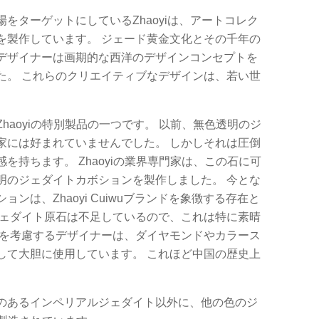
をターゲットにしているZhaoyiは、アートコレク
を製作しています。 ジェード黄金文化とその千年の
デザイナーは画期的な西洋のデザインコンセプトを
た。 これらのクリエイティブなデザインは、若い世
。
haoyiの特別製品の一つです。 以前、無色透明のジ
家には好まれていませんでした。 しかしそれは圧倒
を持ちます。 Zhaoyiの業界専門家は、この石に可
明のジェダイトカボションを製作しました。 今とな
ンは、Zhaoyi Cuiwuブランドを象徴する存在と
ジェダイト原石は不足しているので、これは特に素晴
スを考慮するデザイナーは、ダイヤモンドやカラース
して大胆に使用しています。 これほど中国の歴史上
のあるインペリアルジェダイト以外に、他の色のジ