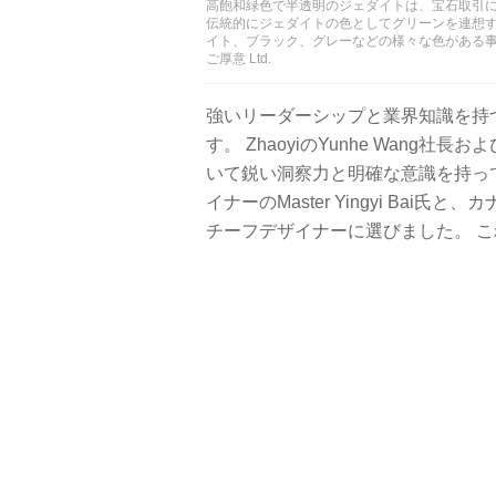
高飽和緑色で半透明のジェダイトは、宝石取引に
伝統的にジェダイトの色としてグリーンを連想
イト、ブラック、グレーなどの様々な色がある事に、人々は驚
ご厚意 Ltd.
強いリーダーシップと業界知識を持
す。 ZhaoyiのYunhe Wang
いて鋭い洞察力と明確な意識を持っ
イナーのMaster Yingyi Bai氏
チーフデザイナーに選びました。 こ