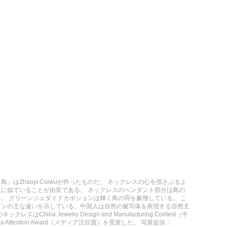
はZhaoyi Cuiwuが作ったものだ。 ネックレスの心を揺さぶるよ
に似ていることが由良である。 ネックレスのペンダント部分は鳥の
。 グリーンジェダイドカボションは輝く鳥の羽を象徴している。 こ
インの主な違いを示している。中国人は自然の被写体を表現する自然主
ina Jewelry Design and Manufacturing Contest（中
ttention Award（メディア注目賞）を受賞した。 写真提供：