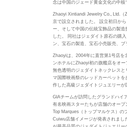
念は中国のジェード黄金文化の中核
Zhaoyi Xintiandi Jewelry C
京で設立されました。 設立初日か
ー、そして中国の伝統宝飾品の製造
した。 同社はジェダイト原石の購
ン、宝石の製造、宝石小売販売、ブ
Zhaoyiは、2004年に直営第1号
ンホテルにZhaoyi初の旗艦店をオープ
無色透明のジェダイトネックレスとリ
マ国際映画祭のレッドカーペットを歩
作した高級ジェダイトジュエリーが
GIAチームが訪問したグランドハイ
有名映画スターたちが店舗のオープン
Top Marques（トップマルケス）
Cuiwu店舗イメージが発表されました。
が最高品質のジェダイトジュエリーの