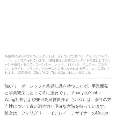
高飽和緑色で半透明のジェダイトは、宝石取引において「インペリアルジェ
ード」として知られています。 消費者は伝統的にジェダイトの色としてグリ
ーンを連想するので、ラベンダー、レッド、オレンジ、イエロー、ブラウ
ン、ホワイト、ブラック、グレーなどの様々な色がある事に、人々は驚かさ
れます。 写真提供： Zhao Yi Xin Tiandi Co., Ltd.のご厚意 Ltd.
強いリーダーシップと業界知識を持つことが、事業開発
と事業繁栄にとって常に重要です。 ZhaoyiのYunhe
Wang社長および兼最高経営責任者（CEO）は、会社の方
向性について鋭い洞察力と明確な意識を持っています。
彼女は、フィリグリー・インレイ・デザイナーのMaster