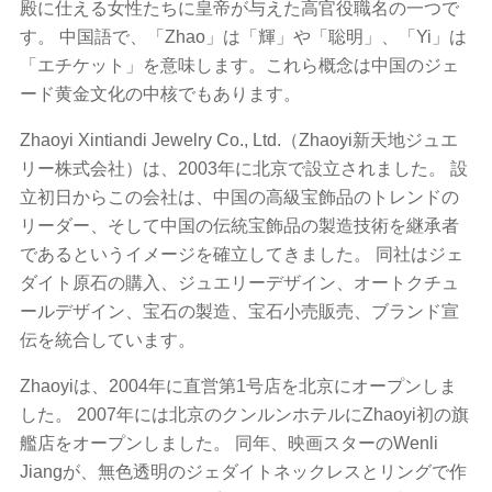
殿に仕える女性たちに皇帝が与えた高官役職名の一つで
す。 中国語で、「Zhao」は「輝」や「聡明」、「Yi」は
「エチケット」を意味します。これら概念は中国のジェ
ード黄金文化の中核でもあります。
Zhaoyi Xintiandi Jewelry Co., Ltd.（Zhaoyi新天地ジュエ
リー株式会社）は、2003年に北京で設立されました。 設
立初日からこの会社は、中国の高級宝飾品のトレンドの
リーダー、そして中国の伝統宝飾品の製造技術を継承者
であるというイメージを確立してきました。 同社はジェ
ダイト原石の購入、ジュエリーデザイン、オートクチュ
ールデザイン、宝石の製造、宝石小売販売、ブランド宣
伝を統合しています。
Zhaoyiは、2004年に直営第1号店を北京にオープンしま
した。 2007年には北京のクンルンホテルにZhaoyi初の旗
艦店をオープンしました。 同年、映画スターのWenli
Jiangが、無色透明のジェダイトネックレスとリングで作