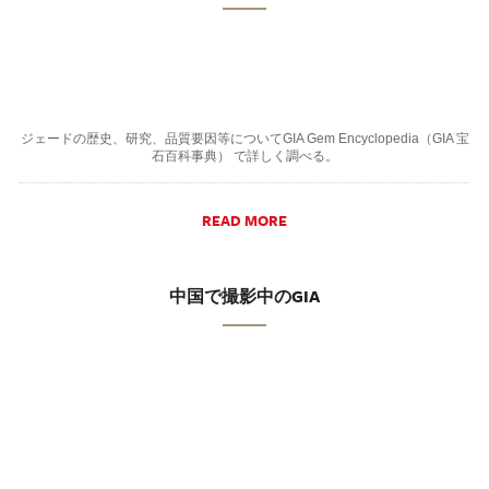
ジェードの歴史、研究、品質要因等についてGIA Gem Encyclopedia（GIA 宝
石百科事典） で詳しく調べる。
READ MORE
中国で撮影中のGIA