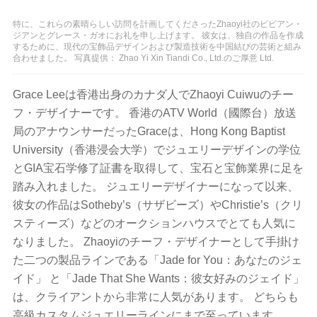
特に、これらの素晴らしい訪問を計画してくださったZhaoyi社のビビアン・
ジアンとグレース・ガオにお礼を申し上げます。 彼女は、独自の作品を作成
するために、現代の宝飾品デザインおよび製造技術を中国結びの芸術と組み
合わせました。 写真提供： Zhao Yi Xin Tiandi Co., Ltd.のご厚意 Ltd.
Grace Leeは香港出身のカナダ人でZhaoyi Cuiwuのチー
フ・デザイナーです。 香港のATV World（國際台）放送
局のアナウンサーだったGraceは、Hong Kong Baptist
University（香港浸会大学）でジュエリーデザインの学位
とGIA宝石学修了証書を取得して、宝石と宝飾業界に足を
踏み入れました。 ジュエリーデザイナーになって以来、
彼女の作品はSotheby’s（サザビーズ）やChristie’s（クリ
スティーズ）などのオークションハウスでとても人気に
なりました。 Zhaoyiのチーフ・デザイナーとして手掛け
た二つの製品ラインである「Jade for You：あなたのジェ
イド」 と「Jade That She Wants：彼女好みのジェイド」
は、クライアントから非常に人気があります。 どちらも
高級カスタムジュエリーラインにまで至っています。