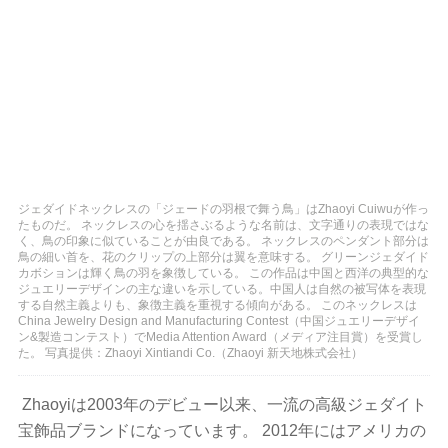
ジェダイドネックレスの「ジェードの羽根で舞う鳥」はZhaoyi Cuiwuが作っ
たものだ。 ネックレスの心を揺さぶるような名前は、文字通りの表現ではな
く、鳥の印象に似ていることが由良である。 ネックレスのペンダント部分は
鳥の細い首を、花のクリップの上部分は翼を意味する。 グリーンジェダイド
カボションは輝く鳥の羽を象徴している。 この作品は中国と西洋の典型的な
ジュエリーデザインの主な違いを示している。中国人は自然の被写体を表現
する自然主義よりも、象徴主義を重視する傾向がある。 このネックレスは
China Jewelry Design and Manufacturing Contest（中国ジュエリーデザイ
ン&製造コンテスト）でMedia Attention Award（メディア注目賞）を受賞し
た。 写真提供：Zhaoyi Xintiandi Co.（Zhaoyi 新天地株式会社）
Zhaoyiは2003年のデビュー以来、一流の高級ジェダイト
宝飾品ブランドになっています。 2012年にはアメリカの