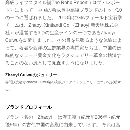
高級ライフスタイル誌The Robb Report（ロブ・レポー
ト）によって、中国の急成長中高級ブランドのトップ10
の一つに選ばれました。 2013年にGIAフィールド宝石学
チームは、Zhaoyi Xintiandi Co.（Zhaoyi 新天地株式会
社）が運営する3つの生産ラインの一つであるZhaoyi
Cuiwuを訪問しました。 その目を見張るような体験によ
って、著者や西洋の宝飾業界の専門家たちは、中国の伝
統的なジェード黄金文化をラグジュアリー革命の枯渇す
ることのない源として見直すようになりました。
Zhaoyi Cuiwuのジュエリー
専門販売者がZhaoyi Cuiwu製の高級ジェダイトジュエリーについて説明す
る。
ブランドプロフィール
ブランド名の「Zhaoyi 」は漢王朝（紀元前206年 - 紀元
後9年）の古代中国の宮殿に由来しています。 それは宮