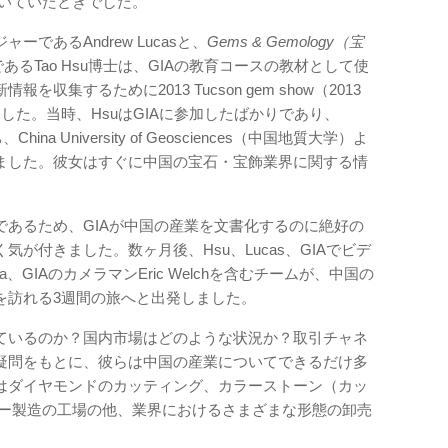
歩いていたときでした。
ーであるAndrew Lucasと、
Gems & Gemology（宝
あるTao Hsu博士は、GIAの教育コースの教材として使
集するために2013 Tucson gem show（2013
した。当時、HsuはGIAに参加したばかりであり、
a University of Geosciences（中国地質大学）よ
ました。彼女はすぐに中国の宝石・宝飾業界に関する情
であるため、GIAが中国の産業を文書化するのに絶好の
が付きました。数ヶ月後、Hsu、Lucas、GIAでビデ
ua、GIAのカメラマンEric Welchを含むチームが、中国の
を訪れる3週間の旅へと出発しました。
ているのか？国内市場はどのような状況か？取引チャネ
疑問をもとに、彼らは中国の産業についてできるだけ多
はダイヤモンドのカッティング、カラーストーン（カッ
リー製造の工場の他、業界におけるさまざまな形態の卸売