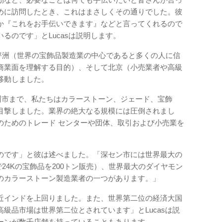
めに訪問したとき、これはまさしくその通りでした。彼
か『これをお手伝いできます』などと言ってくれるので
るのです」とLucasは説明します。
区坪洲（世界の宝飾品製造業の中心であると多くの人に信
商業面を理解する目的）、そして北京（小売業者や高級
移動しました。
広州市まで、私たちはカラーストーン、ジェード、宝飾
目撃しました。業界の絶大なる規模には圧倒されまし
のためのトレード センターや団体、取引および小売業を
」
のです」と彼は述べました。「深セン市には世界最大の
24Kの宝飾品を200トン販売）、世界最大のダイヤモン
のカラーストーン製造業者の一つがあります。」
近インドを上回りました。また、世界第二位の経済大国
級品市場は世界第二位とされています」とLucasは説
ーンが数千店舗を持っていることもあります。