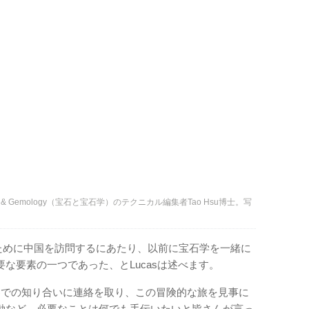
 Gemology（宝石と宝石学）のテクニカル編集者Tao Hsu博士。写
ぶために中国を訪問するにあたり、以前に宝石学を一緒に
な要素の一つであった、とLucasは述べます。
界での知り合いに連絡を取り、この冒険的な旅を見事に
動など、必要なことは何でも手伝いたいと皆さんが言っ