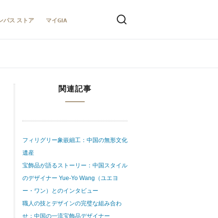
ンパス ストア
マイGIA
関連記事
フィリグリー象嵌細工：中国の無形文化
遺産
宝飾品が語るストーリー：中国スタイル
のデザイナー Yue-Yo Wang（ユエヨ
ー・ワン）とのインタビュー
職人の技とデザインの完璧な組み合わ
せ：中国の一流宝飾品デザイナー