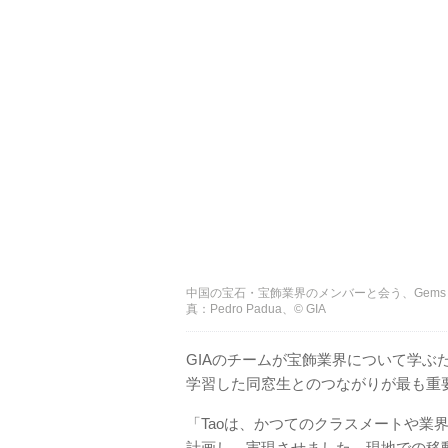
中国の宝石・宝飾業界のメンバーと会う、Gems &
真：Pedro Padua、© GIA
GIAのチームが宝飾業界について学
学習した同窓生とのつながりが最も重要
「Taoは、かつてのクラスメートや業
計画し、実現させました。現地での移