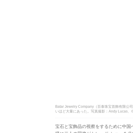
Batar Jewelry Company（百泰珠宝首
いほど大量にあった。写真撮影：Andy Lucas、©GIA、
宝石と宝飾品の視察をするために中国