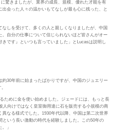
ことに驚きましたが、業界の成長、規模、優れた才能を有
に出会った人々の温かいもてなしが最も心に残った、と
てなしを受けて、多くの人と親しくなりましたが、中国
た。自分の仕事について信じられないほど皆さんがオー
きです』といつも言っていました」とLucasは説明し
は約30年前に始まったばかりですが、中国のジュエリー
す。
を飾るために金を使い始めました。ジェードには、もっと長
一般人向けではなく皇室御用達に石を販売する小規模の商
異なる様式でした。1930年代以降、中国は第二次世界
間という長い激動の時代を経験しました。この50年の
た。」