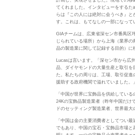
てくれました。インタビューをするた
らは『この人には絶対に会うべき』と
す。これは、もてなしの一部になってい
GIAチームは、広東省深セン市番禺
じられている場所）から上海（業界の
品の製造業に関して記録する目的）に
Lucasは言います。「深セン市から
品、ダイヤモンドの大量生産と取引を
た。私たちの周りは、工場、取引促進
援助する政府機関で溢れていました。
「中国が世界に宝飾品を供給している
24Kの宝飾品製造業者（昨年中国だけで
ドのセッティング製造業者、世界最大
「中国は金の主要消費者としてつい最
でもあり、中国の宝石・宝飾品市場と高
明します。一つの宝飾品小売業者チェ