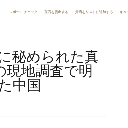
レポート チェック
宝石を提出する
貴店をリストに追加する
キャ
に秘められた真
年の現地調査で明
た中国