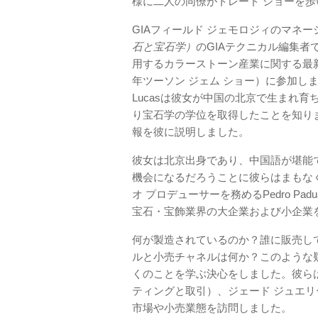
様に二人の同僚がトレード ショーを
GIAフィールド ジェモロジィのマネージャ
石と宝石学）
のGIAテクニカル編集者で
用するカラーストーン産業に関する最新情報を収
年ツーソン ジェム ショー）に参加しま
Lucasは彼女が中国の北京で生まれ育ち、Chin
り宝石学の学位を取得したことを知り
報を彼に説明しました。
彼女は北京出身であり、中国語が堪能
機会になるだろうことに彼らはまもなく気
オ プロデューサーを務めるPedro Pad
宝石・宝飾業界の大企業および小企業
何が製造されているのか？誰に販売し
ルと小売チャネルは何か？このような
くのことを学ぶ決心をしました。彼ら
ティングと取引）、ジェード ジュエ
市場や小売業態を訪問しました。