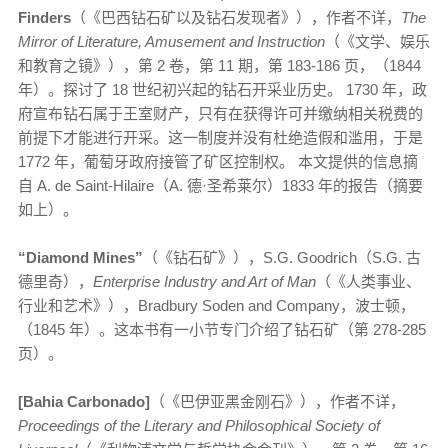
Finders
（《巴西钻石矿以及钻石发现者》），作者不详，
The
Mirror of Literature, Amusement and Instruction
（《文学、娱乐
和教育之镜》），第 2 卷，第 11 期，第 183-186 页，（1844
年）。探讨了 18
世纪初兴起的钻石开采业历史。 1730 年，政
府宣布钻石属于王室财产，只有在获得许可并缴纳相关税费的
前提下才能进行开采。这一制度并没有杜绝造假和滥用，于是
1772 年，葡萄牙政府接管了矿区控制权。 本文提供的信息摘
自 A. de Saint-Hilaire（A. 德·圣希莱尔）1833 年的报告（摘要
如上）。
“
Diamond Mines”
（《钻石矿》），S.G. Goodrich（S.G. 古
德里奇），
Enterprise Industry and Art of Man
（《人类事业、
行业和艺术》），Bradbury Soden and Company，波士顿，
（1845 年）。这本书有一小节专门介绍了钻石矿（第 278-285
页）。
[Bahia Carbonado]
（《巴伊亚黑金刚石》），作者不详，
Proceedings of the Literary and Philosophical Society of