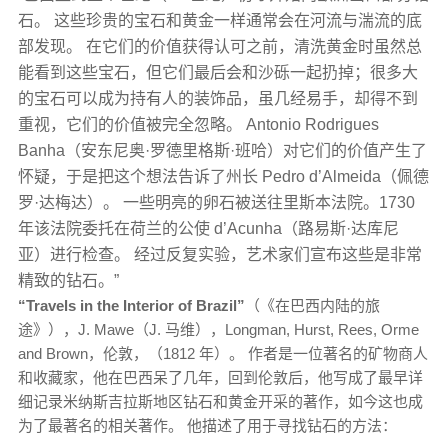
石。 这些珍贵的宝石和黄金一样通常会在河流与湍流的底
部发现。 在它们的价值获得认可之前，清洗黄金时虽然总
能看到这些宝石，但它们最后会和沙砾一起扔掉；很多大
的宝石可以成为持有人的装饰品，虽几经易手，却得不到
重视，它们的价值被完全忽略。 Antonio Rodrigues
Banha（安东尼奥·罗德里格斯·班哈）对它们的价值产生了
怀疑，于是把这个想法告诉了州长 Pedro d’Almeida（佩德
罗·达梅达）。 一些明亮的卵石被送往里斯本法院。1730
年该法院委托在荷兰的公使 d’Acunha（路易斯·达库尼
亚）进行检查。 经过反复实验，艺术家们宣布这些是非常
精致的钻石。”
“Travels in the Interior of Brazil”
（《在巴西内陆的旅
途》），J. Mawe（J. 马维），Longman, Hurst, Rees, Orme
and Brown，伦敦，（1812 年）。 作者是一位著名的矿物商人
和收藏家，他在巴西呆了几年，回到伦敦后，他写成了最早详
细记录米纳斯吉拉斯地区钻石和黄金开采的著作，如今这也成
为了最著名的相关著作。 他描述了用于寻找钻石的方法：