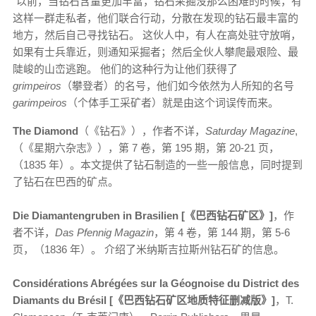
“以前，当钻石含量更加丰富，钻石采掘没那么困难的时候，有
这样一群走私者，他们联合行动，分散在发现的钻石最丰富的
地方，然后自己寻找钻石。 这伙人中，有人在高处驻守放哨，
如果有士兵靠近，则通知采掘者；然后全伙人攀爬最艰险、最
陡峻的山峦逃跑。 他们的这种行为让他们获得了
grimpeiros
（攀登者）的名号，他们如今依然为人所知的名号
garimpeiros
（个体手工采矿者）就是由这个词误传而来。
The Diamond
（《钻石》），作者不详，
Saturday Magazine
,
（《星期六杂志》），第 7 卷，第 195 期，第 20-21 页，
（1835 年）。本文提供了钻石制造的一些一般信息，同时提到
了钻石在巴西的矿点。
Die Diamantengruben in Brasilien [《巴西钻石矿区》]
，作
者不详，
Das Pfennig Magazin
，第 4 卷，第 144 期，第 5-6
页，（1836 年）。 介绍了米纳斯吉拉斯州钻石矿的信息。
Considérations Abrégées sur la Géognoise du District des
Diamants du Brésil [《巴西钻石矿区地质特征删减版》]
，T.