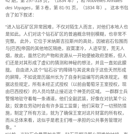
42 期，第 297-318 页，（1834 年）；和
Nouvelles Annales
des Voyages
，第 3 卷，第 81-91 页，（1834 年）。 这本书包
含了如下叙述：
“进入钻石矿区异常困难，不仅对陌生人而言，对他们本地人也
是如此。人们对这个钻石矿区的普遍概念特别模糊，也非常不
完整。 此外，它位于米纳斯吉拉斯州的高处，因被岩石包围而
与[巴西]帝国的其他地区隔绝，寂寞凄冷，人迹罕至，荒无人
烟，故此，虽然它的产物和资源从一开始便被政府垄断，但人
们还是对其形成了虚幻的猜测和神秘的想法，并且一直如此朦
胧。 自由进入这个“钻石谷”的障碍与其说来自于这些天然形成
的屏障，不如说是历届州长为了自身利益编写的具体规定。 根
据这些规定，所有未经正式授权（以前由葡萄牙王室授权，现
由巴西授权）的人员均禁止接近这个神圣的区域。 一群群士兵
警惕地驻守着每一条通道，他们全副武装，好像在对抗某个公
敌；奴隶在劳动时会有许多监工监督；他们采取了一切预防措
施，制定了所有方法，就为了确保王室对这片财富的所有权，
而从总体来看，这似乎是君主们唯一承担的公共事务管理对
象。”