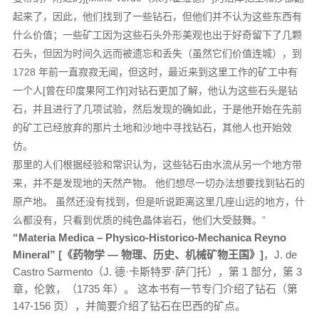
起来了，因此，他们找到了一些钻石，但他们并不认为这些东西有
什么价值；一些矿工因为这些石头外形美观也出于好奇留下了几颗
石头，但因为时间久远而被遗忘和丢失（虽然它们价值连城），到
1728 年前一直寂寂无闻，但这时，最近来到这里工作的矿工中有
一个人[曾在印度果阿工作]对钻石更加了解，他认为这些石头是钻
石，并且进行了几项试验，然后发现的确如此，于是他开始在先前
的矿工已经放弃的那片土地和沙地中寻找钻石，其他人也开始效
仿。
那里的人们根据经验和常识认为，这些钻石由水流从另一个地方带
来，并不是发现地的天然产物。 他们想尽一切办法想要找到钻石的
原产地。 虽然还没有找到，但是听说距离这里几座山远的地方，什
么都没有，只看到优质的纯色晶体岩石，他们大受鼓舞。”
“
Materia Medica – Physico-Historico-Mechanica Reyno
Mineral” [《药物学 — 物理、历史、机械矿物王国》]
，J. de
Castro Sarmento（J. 德·卡斯特罗·萨门托），第 1 部分，第 3
章，伦敦，（1735 年）。 这本书有一节专门介绍了钻石（第
147-156 页），并简要介绍了钻石在巴西的矿点。