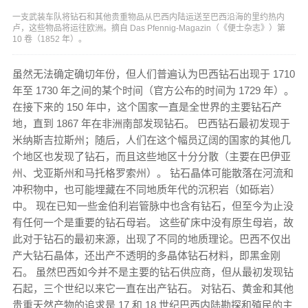
一支武装车队将钻石和其他贵重物品从巴西内陆运送至巴西沿海的里约热内
卢，这些物品将运往欧洲。摘自 Das Pfennig-Magazin（《便士杂志》）第
10 卷（1852 年）。
虽然无法确定确切年份，但人们普遍认为巴西钻石出现于 1710
年至 1730 年之间的某个时间（官方公布的时间为 1729 年）。
在接下来的 150 年中，这个国家一直是全世界的主要钻石产
地，直到 1867 年在非洲南部发现钻石。 巴西钻石最初发现于
米纳斯吉拉斯州；随后，人们在这个幅员辽阔的国家的其他几
个地区也发现了钻石，而且这些地区十分分散（主要在巴伊亚
州、戈亚斯州和马托格罗索州）。 钻石晶体可能散落在河流和
冲积物中，也可能埋藏在不同地质年代的沉积岩（如砾岩）
中。 现在已知一些金伯利岩管脉中也含有钻石，但至今为止没
有任何一个是重要的钻石母岩。 这些矿床中没有原生母岩，故
此对于钻石的最初来源，出现了不同的地质理论。巴西不仅出
产大钻石晶体，还出产不透明的多晶体钻石材料，即黑金刚
石。 虽然巴西如今并不是主要的钻石供应商，但从最初发现钻
石起，三个世纪以来它一直在出产钻石。 对钻石、黄金和其他
贵重天然产物的追求是 17 和 18 世纪巴西内陆勘探和殖民的主