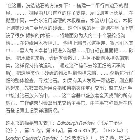
“在这里，洗选钻石的方法如下：– 搭建一个平行四边形的棚
屋，……，棚屋由几根直立的柱子支撑，屋顶则盖上长草。 在
棚屋中间，一条水道用坚硬的木板覆盖，水流从中流过，木板
上则铺设两三英尺厚的砂砾。 这个区域的另一端则在地面上铺
设了很多[倾斜的]木板……将地面分为大约二十个隔舱或沟
槽……在边缘用木板隔开。 沟槽上端与水道相连，将水引入其
中……黑人每人拿着钉耙进入沟槽……用钉耙在里面耙…… 砂
砾。 把水放进来后，砂砾就会散开，并且不断向水槽头端耙
集，这样保持持续运动。 [通过这种操作去除更细的沉积物
后]，把这堆类似于砂砾的物质耙到沟槽末端，……然后进行仔
细的整体检查，寻找钻石。 如果有黑人发现一颗钻石，则立即
站起来，先鼓掌然后用食指和拇指夹住宝石交出；监工从他手
中接过钻石放入碗中，……这个容器中盛放着全天找到的所有
钻石，工作结束时会拿出来交给主事官，由主事官称量后在钻
石登记簿上记录详细情况。”
这本书的摘要曾发表于：
Edinburgh Review
（《爱丁堡评
论》），第 20 卷，第 40 期，第 305-315 页，（1812 年）；
London Quarterly Review
（《伦敦季报》），第 7 卷，第 14