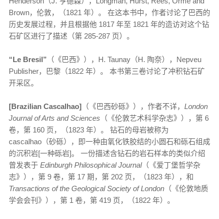
Henderson（J. 亨德森），Longman, Hurst, Rees, Orme and
Brown，伦敦，（1821 年）。 在这本书中，作者讨论了巴西的
历史发展过程，并且根据他 1817 年至 1821 年的造访对这个钻
石矿区进行了描述（第 285-287 页）。
“
Le Bresil”
（《巴西》），H. Taunay（H. 陶奈），Nepveu
Publisher，巴黎（1822 年）。 本书第三卷讨论了冲积钻石矿
开采区。
[Brazilian Cascalhao]
（《巴西砂砾》），作者不详，
London
Journal of Arts and Sciences
（《伦敦艺术科学杂志》），第 6
卷，第 160 页，（1823 年）。 钻石的母岩被称为
cascalhao（砂砾），即一种由氧化铁胶结的小圆石和砾石组成
的沉积岩[一种砾岩]。 一份描述含钻石的岩石样本的类似介绍
曾发表于
Edinburgh Philosophical Journal
（《爱丁堡哲学杂
志》），第 9 卷，第 17 期，第 202 页，（1823 年），和
Transactions of the Geological Society of London
（《伦敦地质
学会会刊》），第 1 卷，第 419 页，（1822 年）。