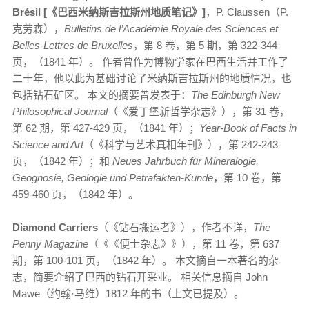
Brésil [《巴西米纳斯吉拉斯州地质笔记》]
，P. Claussen（P.
克劳森），
Bulletins de l’Académie Royale des Sciences et
Belles-Lettres de Bruxelles
，第 8 卷，第 5 期，第 322-344
页，（1841 年）。 作者曾作为博物学家在巴西生活并工作了
二十年，他以此为基础讨论了米纳斯吉拉斯州的地质情况，也
包括钻石矿区。 本文的摘要曾发表于：
The Edinburgh New
Philosophical Journal
（《爱丁堡新哲学杂志》），第 31 卷，
第 62 期，第 427-429 页，（1841 年）；
Year-Book of Facts in
Science and Art
（《科学与艺术真相年刊》），第 242-243
页，（1842 年）；和
Neues Jahrbuch für Mineralogie,
Geognosie, Geologie und Petrafakten-Kunde
，第 10 卷，第
459-460 页，（1842 年）。
Diamond Carriers
（《钻石搬运者》），作者不详，
The
Penny Magazine
（《《便士杂志》》），第 11 卷，第 637
期，第 100-101 页，（1842 年）。 本文摘自一本著名的杂
志，简要介绍了巴西的钻石开采业。 相关信息摘自 John
Mawe（约翰·马维）1812 年的书（上文已提及）。