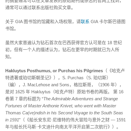
的摘要通常可以在文章发表的原始期刊或杂志的官网上找到，
通常可以通过联系出版社购买文章。
关于 GIA 图书馆的馆藏和入场权限，请
联系
GIA 卡尔斯巴德图
书馆。
虽然大家普遍认为钻石首次在巴西获得官方认可是在 18 世纪
初，但有一个人的描述认为，钻石在更早的时期就已为人所
知。
Hakluytus Posthumus, or Purchas his Pilgrimes
（《哈克卢
特遗著或珀切斯朝圣记》），S. Purchas（S. 珀切斯）
（编），J. MacLehose and Sons，格拉斯哥，（1906 年），
是对 1625 年 Hakluytus（哈克卢特）原始书卷的再版。 第 16
卷第 7 章的标题为 “
The Admirable Adventures and Strange
Fortunes of Master Anthonie Knivet, who went with Master
Thomas Ca(ve)ndish in his Second Voyage to the South Seas
in 1591
”（《船长安东尼·尼维特的伟大冒险与意外之财 — 1591
年与船长托马斯·卡文迪什向南太平洋开启第二次航行》）。