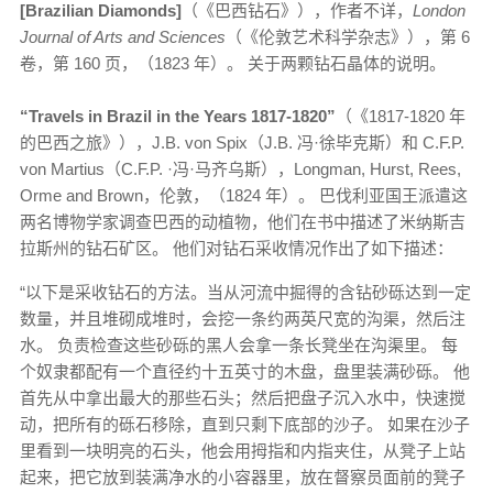
[Brazilian Diamonds]
（《巴西钻石》），作者不详，
London
Journal of Arts and Sciences
（《伦敦艺术科学杂志》），第 6
卷，第 160 页，（1823 年）。 关于两颗钻石晶体的说明。
“Travels in Brazil in the Years 1817-1820”
（《1817-1820 年
的巴西之旅》），J.B. von Spix（J.B. 冯·徐毕克斯）和 C.F.P.
von Martius（C.F.P. ·冯·马齐乌斯），Longman, Hurst, Rees,
Orme and Brown，伦敦，（1824 年）。 巴伐利亚国王派遣这
两名博物学家调查巴西的动植物，他们在书中描述了米纳斯吉
拉斯州的钻石矿区。 他们对钻石采收情况作出了如下描述：
“以下是采收钻石的方法。当从河流中掘得的含钻砂砾达到一定
数量，并且堆砌成堆时，会挖一条约两英尺宽的沟渠，然后注
水。 负责检查这些砂砾的黑人会拿一条长凳坐在沟渠里。 每
个奴隶都配有一个直径约十五英寸的木盘，盘里装满砂砾。 他
首先从中拿出最大的那些石头；然后把盘子沉入水中，快速搅
动，把所有的砾石移除，直到只剩下底部的沙子。 如果在沙子
里看到一块明亮的石头，他会用拇指和内指夹住，从凳子上站
起来，把它放到装满净水的小容器里，放在督察员面前的凳子