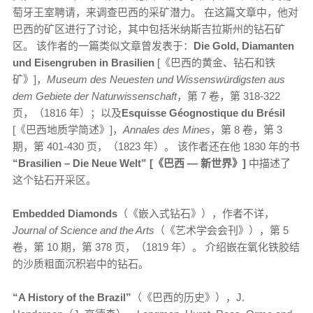
萄牙王室聘请，来调查巴西的采矿潜力。 在这篇文章中，他对
巴西的矿区进行了讨论，其中包括米纳斯吉拉斯州的钻石矿
区。 该作者的一篇类似文章曾发表于：
Die Gold, Diamanten
und Eisengruben in Brasilien
[《巴西的黄金、钻石和铁
矿》]，
Museum des Neuesten und Wissenswürdigsten aus
dem Gebiete der Naturwissenschaft
，第 7 卷，第 318-322
页，（1816 年）；以及
Esquisse Géognostique du Brésil
[《巴西地质学简述》]，
Annales des Mines
，第 8 卷，第 3
期，第 401-430 页，（1823 年）。 该作者还在他 1830 年的书
“Brasilien – Die Neue Welt” [《巴西 — 新世界》]
中描述了
这个钻石开采区。
Embedded Diamonds
（《嵌入式钻石》），作者不详，
Journal of Science and the Arts
（《艺术学会会刊》），第 5
卷，第 10 期，第 378 页，（1819 年）。 介绍嵌在氧化铁胶结
的沙质粗面沉积岩中的钻石。
“A History of the Brazil”
（《巴西的历史》），J.