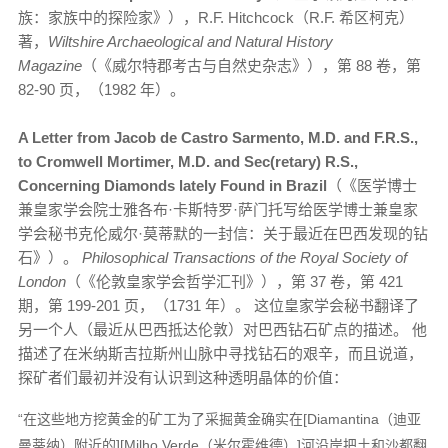
族：家族中的探险家》），R.F. Hitchcock（R.F. 希区柯克）
著，
Wiltshire Archaeological and Natural History
Magazine
（《威尔特郡考古与自然史杂志》），第 88 卷，第
82-90 页，（1982 年）。
A Letter from Jacob de Castro Sarmento, M.D. and F.R.S.,
to Cromwell Mortimer, M.D. and Sec(retary) R.S.,
Concerning Diamonds lately Found in Brazil
（《医学博士
兼皇家学会院士雅各布·卡斯特罗·萨门托写给医学博士兼皇家
学会秘书克伦威尔·莫蒂默的一封信：关于最近在巴西发现的钻
石》）。
Philosophical Transactions of the Royal Society of
London
（《伦敦皇家学会哲学汇刊》），第 37 卷，第 421
期，第 199-201 页，（1731 年）。 这位皇家学会秘书翻译了
另一个人（最近从巴西抵达伦敦）对巴西钻石矿点的描述。 他
描述了在米纳斯吉拉斯州山脉中寻找钻石的艰辛，而且说道，
探矿者们最初并没有认识到这种透明晶体的价值：
“在这些地方挖黄金的矿工为了采掘黄金确实在[Diamantina（迪亚
曼蒂纳）附近的][Milho Verde（米尔霍维德）]河沿岸把土和沙都翻