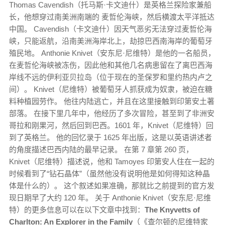
Thomas Cavendish（托马斯·卡文迪什）是英格兰探险家兼船
长，他想穿过南美洲南端的 麦哲伦海峡，然后横渡太平洋抵达
中国。 Cavendish（卡文迪什）因天气恶劣无法穿过麦哲伦海
峡，只能返航，沿南美洲海岸北上，劫掠巴西南海岸的葡萄牙
殖民地。 Anthonie Knivet（安东尼·尼维特）是他的一名船员，
在麦哲伦海峡被冻伤，因此他和其他几名病患留在了离巴西海
岸线不远的伊利亚贝拉岛（位于现在的圣保罗和里约热内卢之
间）。 Knivet（尼维特）被葡萄牙人抓获成为奴隶，被迫在糖
料种植园劳作。 他往内陆逃亡，并且在这里接触到印第安土著
部落。 在接下里几年中，他经历了多次冒险，甚至到了非洲安
哥拉和刚果河，然后回到巴西。1601 年，Knivet（尼维特）回
到了英格兰。 他的回忆录于 1625 年出版，这是以英语讲述者
的角度描述巴西内陆的最早记录。 在第 7 章第 260 页，
Knivet（尼维特）描述说，他和 Tamoyes 印第安人住在一起的
时候看到了“钻石晶体”（虽然他没有说明他是如何得知这种晶
体是什么的）。 这个叙述如果准确，那就比之前提到的官方发
现日期早了大约 120 年。 关于 Anthonie Knivet（安东尼·尼维
特）的更多信息可以在以下文章中找到：
The Knyvetts of
Charlton: An Explorer in the Family
（《查尔顿的尼维特家