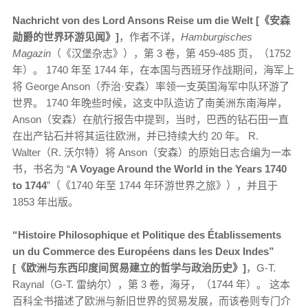
Nachricht von des Lord Ansons Reise um die Welt [《安森
勋爵的世界环游见闻》]
，作者不详，
Hamburgisches
Magazin
（《汉堡杂志》），第 3 卷，第 459-485 页，（1752
年）。 1740 年至 1744 年，在本国与西班牙作战期间，海军上
将 George Anson（乔治·安森）率领一支英国海军中队环游了
世界。 1740 年晚些时候，这支中队造访了南美洲东南海岸，
Anson（安森）在航行报告中提到，当时，巴西的钻石田一直
在出产钻石并将其运往欧洲，并已持续大约 20 年。 R.
Walter（R. 沃尔特）将 Anson（安森）的原始日志合编为一本
书，书名为 “
A Voyage Around the World in the Years 1740
to 1744
”（《1740 年至 1744 年环游世界之旅》），并且于
1853 年出版。
“
Histoire Philosophique et Politique des Établissements
un du Commerce des Européens dans les Deux Indes”
[《欧洲与东西印度间贸易建立的哲学与政治历史》]
，G-T.
Raynal（G-T. 雷纳尔），第 3 卷，海牙，（1744 年）。 这本
百科全书描述了欧洲与新旧世界的贸易发展，而该卷则专门介