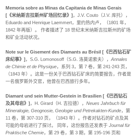
Memoria sobre as Minas da Capitania de Minas Gerais
[《米纳斯吉拉斯州矿场回忆录》]
，J.V. Couto（J.V. 库托），
Eduardo and Henrique Laemmert，里约热内卢，（1801 年，
1842 年再版）。 作者描述了 18
世纪末米纳斯吉拉斯州的矿场
和矿业活动状况。
Note sur le Gisement des Diamants au Brésil [《巴西钻石矿
床纪事》]
，S.G. Lomonosoff（S.G. 洛莫诺索夫），
Annales
de Chimie et de Physique
，系列 3，第 7 卷，第 241-243 页，
（1843 年）。这是一份关于巴西钻石矿床的简要报告，作者是
一名俄罗斯外交官，他曾在巴西旅行多年。
Diamant und sein Mutter-Gestein in Brasilien [《巴西钻石
及其母岩》]
，H. Girard（H. 吉拉德），
Neues Jahrbuch für
Mineralogie, Geognosie, Geologie und Petrekakten-Kunde
，第
11 卷，第 307-310 页，（1843 年）。作者对钻石的矿点及其
可能的母岩进行了探讨。 同年，这份报告还发表于
Journal für
Praktische Chemie
，第 29 卷，第 3 期，第 195-196 页和