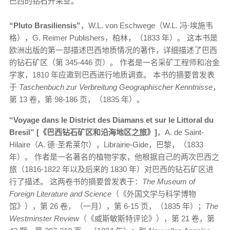
巴西的钻石开采业。
“
Pluto Brasiliensis”
，W.L. von Eschwege（W.L. 冯·埃施韦
格），G. Reimer Publishers，柏林，（1833 年）。 这本书是
欧洲出版的第一部描述巴西地质情况的著作，详细描述了巴西
的钻石矿区（第 345-446 页）。 作者是一名采矿工程师和冶金
学家，1810 年应邀到巴西进行地质调查。 本书的摘要曾发表
于
Taschenbuch zur Verbreitung Geographischer Kenntnisse
，
第 13 卷，第 98-186 页，（1835 年）。
“
Voyage dans le District des Diamans et sur le Littoral du
Bresil” [《巴西钻石矿区和沿海地区之旅》]
，A. de Saint-
Hilaire（A. 德·圣希莱尔），Librairie-Gide，巴黎，（1833
年）。 作者是一名著名的植物学家，他根据自己的两次巴西之
旅（1816-1822 年以及后来的 1830 年）对巴西的钻石矿区进
行了描述。 这两卷书的摘要曾发表于：
The Museum of
Foreign Literature and Science
（《外国文学与科学博物
馆》），第 26 卷，（一月），第 6-15 页，（1835 年）；
The
Westminster Review
（《威斯敏斯特评论》），第 21 卷，第