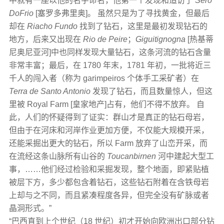
中就有一座以他的名字命名，他第一个发现和造访了
Sero
DoFrio
[塞罗多弗里奥]。 虽然只是为了寻找黄金，但最后
却在
Riacho Fundo
找到了钻石，这里是最初发现钻石的
地方，后来又出现在
Rio de Peire
；
Giguitignogna
[热基蒂
尼奥尼亚河]中也同样发现大量钻石，这条河流的钻石含量
非常丰富；最后，在 1780 年末，1781 年初，一批将近三
千人的闯入者（称为 garimpeiros 个体手工采矿者）在
Terra de Santo Antonio
发现了钻石，而且数量惊人，但这
里被 Royal Farm [皇家地产]占有，他们不得不放弃。 自
此，人们的怀疑得到了证实：群山才是真正的钻石母岩，
但由于在河床和河岸作业更加方便，不仅能大规模开采，
还能采掘出更大的钻石，所以 Farm 放弃了山峦开采，而
在流经这条山脉所有山谷的
Toucanbirnen
河中建起大型工
事，……他们经过检验和采掘发现，整个地面，即紧贴植
被层下方，多少都包含着钻石，这些钻石附着在含铁母岩
上却与之不同，而且紧凑程度各异，但完全没有矿脉或者
晶洞形式。”
“巴西直到上个世纪（18 世纪）初才开始向欧洲出口部分钻