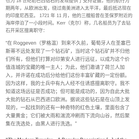
也为 18 世纪初巴西钻石的发现提供了支持证据，他的航行为
期两年，从欧洲出发，绕过南美洲进入太平洋，最后抵达现在
的印度尼西亚。 1721 年 11 月，他的三艘船曾在圣保罗附近的
海岸停泊了一小段时间。Kerr（克尔）称，几名船员为了去钻
石开采区擅离职守：
“在 Roggeven（罗格温）到来不久前，葡萄牙人在圣塞巴
斯蒂不远处发现了一个钻石矿，当时这个钻石矿并不归他
们所有，但他们打算对印第安人进行远征，以成为这个价
值连城的宝藏的唯一主人；为此，他们邀请了荷兰人加
入，并许诺在成功后分给他们这份丰富矿藏的一定份额。
因为这样，我的士兵中有九人经不住诱惑擅离职守。我不
知道这场远征是否成功；但可能是成功的，因为自此大批
大批的钻石从巴西进口欧洲。据说这些钻石是在山顶上发
现的，一起找到的还有一种奇特的红色土壤，里面包含了
大量黄金；它们被大雨和湍流冲刷而下流向山谷，然后聚
集在洗选处，由黑人进行洗选。”