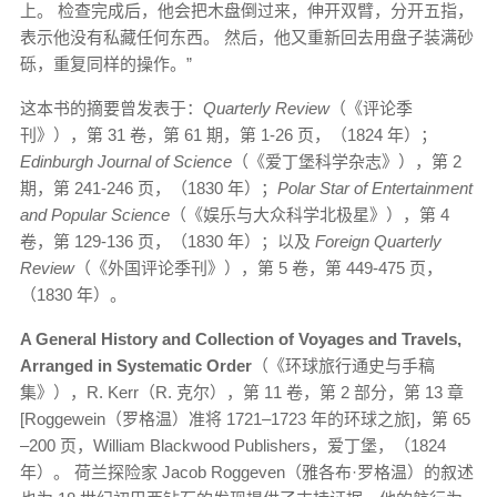
上。 检查完成后，他会把木盘倒过来，伸开双臂，分开五指，
表示他没有私藏任何东西。 然后，他又重新回去用盘子装满砂
砾，重复同样的操作。”
这本书的摘要曾发表于：
Quarterly Review
（《评论季
刊》），第 31 卷，第 61 期，第 1-26 页，（1824 年）；
Edinburgh Journal of Science
（《爱丁堡科学杂志》），第 2
期，第 241-246 页，（1830 年）；
Polar Star of Entertainment
and Popular Science
（《娱乐与大众科学北极星》），第 4
卷，第 129-136 页，（1830 年）；以及
Foreign Quarterly
Review
（《外国评论季刊》），第 5 卷，第 449-475 页，
（1830 年）。
A General History and Collection of Voyages and Travels,
Arranged in Systematic Order
（《环球旅行通史与手稿
集》），R. Kerr（R. 克尔），第 11 卷，第 2 部分，第 13 章
[Roggewein（罗格温）准将 1721–1723 年的环球之旅]，第 65
–200 页，William Blackwood Publishers，爱丁堡，（1824
年）。 荷兰探险家 Jacob Roggeven（雅各布·罗格温）的叙述