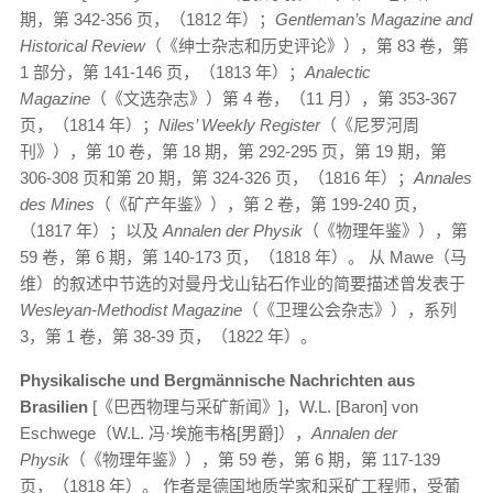
期，第 342-356 页，（1812 年）；
Gentleman’s Magazine and
Historical Review
（《绅士杂志和历史评论》），第 83 卷，第
1 部分，第 141-146 页，（1813 年）；
Analectic
Magazine
（《文选杂志》）第 4 卷，（11 月），第 353-367
页，（1814 年）；
Niles’ Weekly Register
（《尼罗河周
刊》），第 10 卷，第 18 期，第 292-295 页，第 19 期，第
306-308 页和第 20 期，第 324-326 页，（1816 年）；
Annales
des Mines
（《矿产年鉴》），第 2 卷，第 199-240 页，
（1817 年）；以及
Annalen der Physik
（《物理年鉴》），第
59 卷，第 6 期，第 140-173 页，（1818 年）。 从 Mawe（马
维）的叙述中节选的对曼丹戈山钻石作业的简要描述曾发表于
Wesleyan-Methodist Magazine
（《卫理公会杂志》），系列
3，第 1 卷，第 38-39 页，（1822 年）。
Physikalische und Bergmännische Nachrichten aus
Brasilien
[《巴西物理与采矿新闻》]，W.L. [Baron] von
Eschwege（W.L. 冯·埃施韦格[男爵]），
Annalen der
Physik
（《物理年鉴》），第 59 卷，第 6 期，第 117-139
页，（1818 年）。 作者是德国地质学家和采矿工程师，受葡