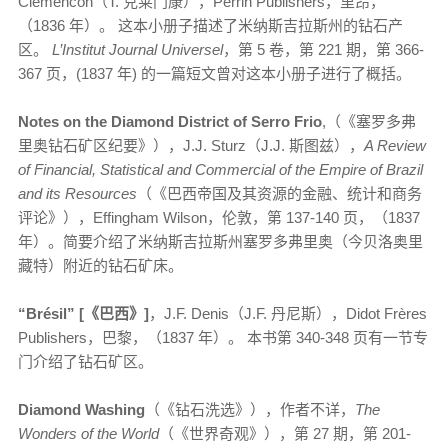
Clemencon（T. 克莱门康），Perrin Publishers，里昂，
（1836 年）。 这本小册子描述了米纳斯吉拉斯州的钻石产
区。
L’Institut Journal Universel
，第 5 卷，第 221 期，第 366-
367 页，(1837 年) 的一篇短文曾对这本小册子进行了概括。
Notes on the Diamond District of Serro Frio
,（《塞罗多弗
里奥钻石矿区纪要》），J.J. Sturz（J.J. 斯图兹），
A Review
of Financial, Statistical and Commercial of the Empire of Brazil
and its Resources
（《巴西帝国及其资源的金融、统计和商务
评论》），Effingham Wilson，伦敦，第 137-140 页，（1837
年）。简要介绍了米纳斯吉拉斯州塞罗多弗里奥（今贝洛奥里
藏特）附近的钻石矿床。
“Brésil” [《巴西》]
，J.F. Denis（J.F. 丹尼斯），Didot Frères
Publishers，巴黎，（1837 年）。 本书第 340-348 页有一节专
门介绍了钻石矿区。
Diamond Washing
（《钻石洗选》），作者不详，
The
Wonders of the World
（《世界奇观》），第 27 期，第 201-