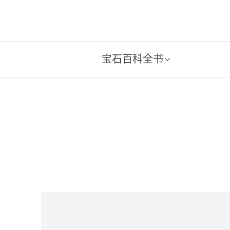
宝石百科全书
理查德·T.·李迪
克