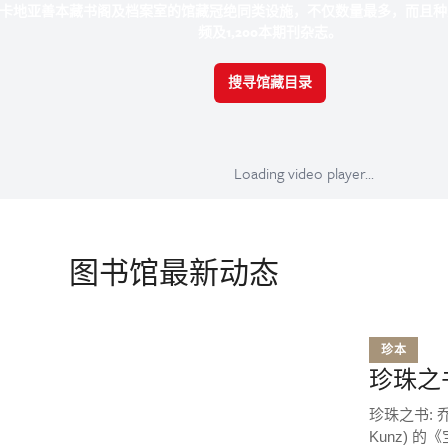
卡地亚善本藏书阁及档案室的馆藏冠绝同类设施，不仅数量最多，而且种类最齐全，
频及1,200本期刊杂志。
搜寻馆藏目录
Loading video player...
图书馆最新动态
珍本
珍珠之书 T
珍珠之书: 乔治
Kunz)