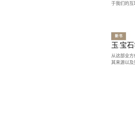
于我们的互
新书
玉:宝
从这部全方
其来源以及