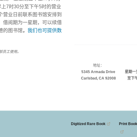
上7时30分至下午5时的营业
个营业日前联系图书馆安排到
，借阅期为一星期，可以续借
德的图书馆
，
我们也可提供数
。
总部员工使用。
地址：
5345 Armada Drive
星期一
Carlsbad, CA 92008
至下
Digitized Rare Book
Print Book