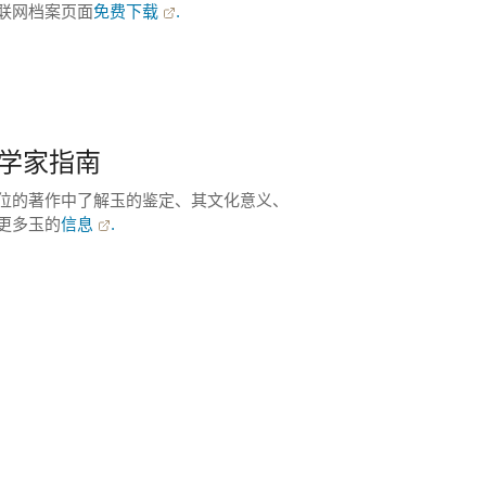
联网档案页面
免费下载
.
石学家指南
位的著作中了解玉的鉴定、其文化意义、
更多玉的
信息
.