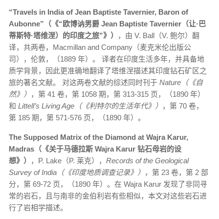
“Travels in India of Jean Baptiste Tavernier, Baron of
Aubonne”（《“欧博讷男爵 Jean Baptiste Tavernier（让·巴
蒂斯特·塔维涅）的印度之旅”》）
，由 V. Ball（V. 鲍尔）翻
译，共两卷，Macmillan and Company（麦克米伦出版公
司），伦敦，（1889 年）。 译者在印度生活多年，并具备地
质学背景，因此更准确地翻译了塔维涅描述其印度钻石矿区之
旅的著名文献。 对这两卷文献的综述同时刊于
Nature（《自
然》）
，第 41 卷，第 1058 期，第 313-315 页，（1890 年）
和
Littell’s Living Age（《利特尔的生活年代》）
，第 70 卷，
第 185 期，第 571-576 页，（1890 年）。
The Supposed Matrix of the Diamond at Wajra Karur,
Madras（《关于马德拉斯 Wajra Karur 钻石母岩的设
想》）
，P. Lake（P. 莱克），
Records of the Geological
Survey of India（《印度地质调查记录》）
，第 23 卷，第 2 部
分，第 69-72 页，（1890 年）。在 Wajra Karur 发现了非同寻
常的岩石，且与南非的金伯利岩有些相似，本文对这些岩石进
行了岩相学描述。