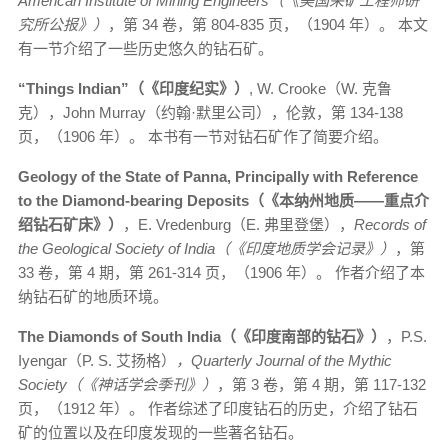
American Institute of Mining Engineers（《美国采矿工程师研
究所公报》）
，第 34 卷，第 804-835 页，（1904 年）。 本文
有一节介绍了一些历史悠久的钻石矿。
“Things Indian”（《印度纪实》）
, W. Crooke（W. 克鲁
克），John Murray（约翰·默里公司），伦敦，第 134-138
页，（1906 年）。 本书有一节对钻石矿作了简要介绍。
Geology of the State of Panna, Principally with Reference
to the Diamond-bearing Deposits（《本纳州地质——重点介
绍钻石矿床》）
，E. Vredenburg（E. 弗里登堡），
Records of
the Geological Society of India（《印度地质学会记录》）
，第
33 卷，第 4 期，第 261-314 页，（1906 年）。 作者介绍了本
纳钻石矿的地质环境。
The Diamonds of South India（《印度南部的钻石》）
，P.S.
Iyengar（P. S. 艾扬格）
，Quarterly Journal of the Mythic
Society（《神话学会季刊》）
，第 3 卷，第 4 期，第 117-132
页，（1912 年）。 作者综述了印度钻石的历史，介绍了钻石
矿的位置以及在印度发现的一些著名钻石。