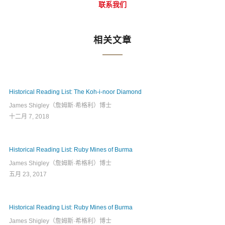
联系我们
相关文章
Historical Reading List: The Koh-i-noor Diamond
James Shigley（詹姆斯·希格利）博士
十二月 7, 2018
Historical Reading List: Ruby Mines of Burma
James Shigley（詹姆斯·希格利）博士
五月 23, 2017
Historical Reading List: Ruby Mines of Burma
James Shigley（詹姆斯·希格利）博士