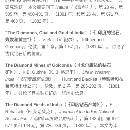
的钻石矿的相关性进行了分析——这种鉴定长期以来都是一大
研究难题。 本文摘要刊于
Nature（《自然》）
，第 23 卷，第
595 期，第 490-491 页，（1881 年）和第 26 卷，第 671 期，
第 468 页，（1882 年）。
“The Diamonds, Coal and Gold of India”（《“印度的钻石、
煤炭和黄金”》）
，V. Ball（V. 鲍尔），Trübner and
Company，伦敦，第 1 章，第 1-57 页，（1881 年）。 讨论了
古代钻石矿的位置。
The Diamond Mines of Golconda（《戈尔康达的钻石
矿》）
，K.B. Guthrie（K. B. 格思里），
Life in Western
India（《印度西部生活》）
，Hurst and Blackett（赫斯特和布
莱克特出版公司），伦敦，第 2 卷，第 285-292 页，（1881
年）。讨论了有关钻石矿的一些历史信息。
The Diamond Fields of India（《印度钻石产地》）
，E.
Rehatsek（E. 莱哈柴克），
Journal of the Indian National
Association（《国家印度协会期刊》）
，第 143 期，第 672-
677 页和 144 期，第 726-736 页，（1882 年）。 本文为译