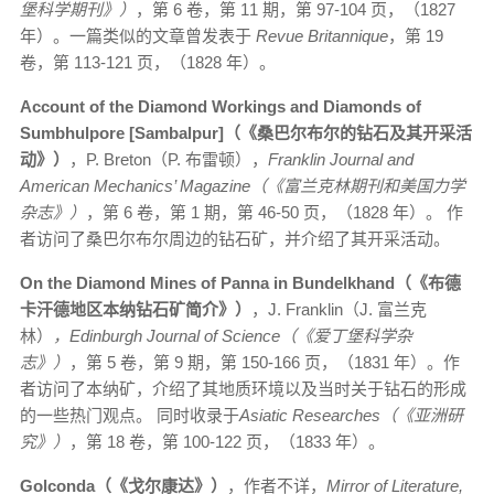
堡科学期刊》）
，第 6 卷，第 11 期，第 97-104 页，（1827
年）。一篇类似的文章曾发表于
Revue Britannique
，第 19
卷，第 113-121 页，（1828 年）。
Account of the Diamond Workings and Diamonds of
Sumbhulpore [Sambalpur]（《桑巴尔布尔的钻石及其开采活
动》）
，P. Breton（P. 布雷顿），
Franklin Journal and
American Mechanics’ Magazine（《富兰克林期刊和美国力学
杂志》）
，第 6 卷，第 1 期，第 46-50 页，（1828 年）。 作
者访问了桑巴尔布尔周边的钻石矿，并介绍了其开采活动。
On the Diamond Mines of Panna in Bundelkhand（《布德
卡汗德地区本纳钻石矿简介》）
，J. Franklin（J. 富兰克
林）
，Edinburgh Journal of Science（《爱丁堡科学杂
志》）
，第 5 卷，第 9 期，第 150-166 页，（1831 年）。作
者访问了本纳矿，介绍了其地质环境以及当时关于钻石的形成
的一些热门观点。 同时收录于
Asiatic Researches（《亚洲研
究》）
，第 18 卷，第 100-122 页，（1833 年）。
Golconda（《戈尔康达》）
，作者不详，
Mirror of Literature,