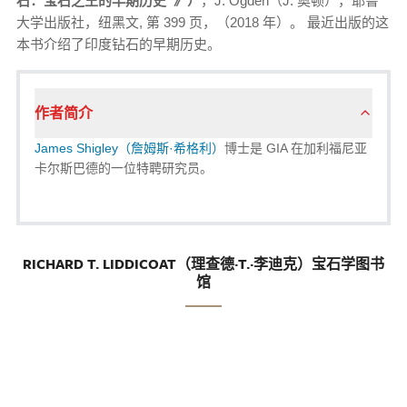
石：宝石之王的早期历史”》）
，J. Ogden（J. 奥顿），耶鲁
大学出版社，纽黑文, 第 399 页，（2018 年）。 最近出版的这
本书介绍了印度钻石的早期历史。
作者简介
James Shigley（詹姆斯·希格利）
博士是 GIA 在加利福尼亚
卡尔斯巴德的一位特聘研究员。
RICHARD T. LIDDICOAT（理查德·T.·李迪克）宝石学图书
馆