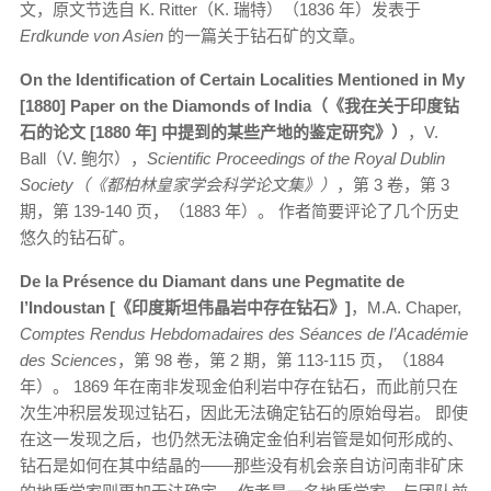
文，原文节选自 K. Ritter（K. 瑞特）（1836 年）发表于
Erdkunde von Asien
的一篇关于钻石矿的文章。
On the Identification of Certain Localities Mentioned in My
[1880] Paper on the Diamonds of India（《我在关于印度钻
石的论文 [1880 年] 中提到的某些产地的鉴定研究》）
，V.
Ball（V. 鲍尔），
Scientific Proceedings of the Royal Dublin
Society（《都柏林皇家学会科学论文集》）
，第 3 卷，第 3
期，第 139-140 页，（1883 年）。 作者简要评论了几个历史
悠久的钻石矿。
De la Présence du Diamant dans une Pegmatite de
l’Indoustan [《印度斯坦伟晶岩中存在钻石》]
，M.A. Chaper,
Comptes Rendus Hebdomadaires des Séances de l’Académie
des Sciences
，第 98 卷，第 2 期，第 113-115 页，（1884
年）。 1869 年在南非发现金伯利岩中存在钻石，而此前只在
次生冲积层发现过钻石，因此无法确定钻石的原始母岩。 即使
在这一发现之后，也仍然无法确定金伯利岩管是如何形成的、
钻石是如何在其中结晶的——那些没有机会亲自访问南非矿床