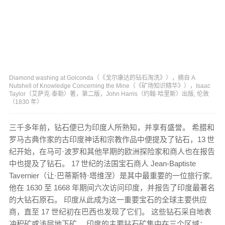
Diamond washing at Golconda（《戈尔康达的钻石淘洗》），摘自 A
Nutshell of Knowledge Concerning the Mine（《矿场知识精华》），Isaac
Taylor（艾萨克·泰勒）著，第二版，John Harris（约翰·哈里斯）出版, 伦敦
（1830 年）
三千多年前，钻石便已为印度人所熟知，并享有盛誉。 希腊和
罗马古典作家的古印度神话和宗教作品中便提及了钻石，13
世
纪开始，在马可·波罗和其他早期的欧洲探险家和商人也在报告
中也提及了钻石。 17
世纪的法国宝石商人 Jean-Baptiste
Tavernier（让·巴蒂斯特·塔维涅）是其中最重要的一位旅行家,
他在 1630 至 1668 年期间六次访问印度，并报告了印度最著名
的大钻石原石。 印度从此成为这一重要宝石的全球主要供应
商，直至 17 世纪初在巴西也发现了它们。 这些钻石采自地表
冲积矿或浅层地下矿。 印度的主要钻石矿集中在三个区域：