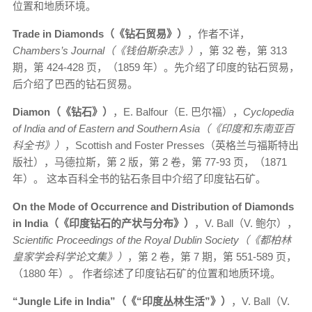
位置和地质环境。
Trade in Diamonds（《钻石贸易》）
，作者不详，
Chambers’s Journal（《钱伯斯杂志》）
，第 32 卷，第 313
期，第 424-428 页，（1859 年）。先介绍了印度的钻石贸易，
后介绍了巴西的钻石贸易。
Diamon（《钻石》）
，E. Balfour（E. 巴尔福），
Cyclopedia
of India and of Eastern and Southern Asia（《印度和东南亚百
科全书》）
，Scottish and Foster Presses（英格兰与福斯特出
版社），马德拉斯，第 2
版，第 2 卷，第 77-93 页，（1871
年）。 这本百科全书的钻石条目中介绍了印度钻石矿。
On the Mode of Occurrence and Distribution of Diamonds
in India（《印度钻石的产状与分布》）
，V. Ball（V. 鲍尔），
Scientific Proceedings of the Royal Dublin Society（《都柏林
皇家学会科学论文集》）
，第 2 卷，第 7 期，第 551-589 页，
（1880 年）。 作者综述了印度钻石矿的位置和地质环境。
“Jungle Life in India”（《“印度丛林生活”》）
，V. Ball（V.