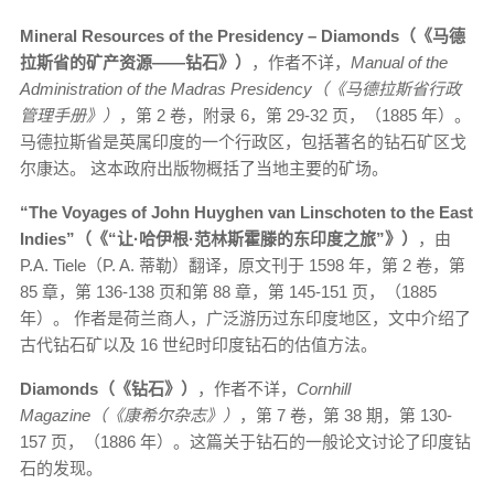
Mineral Resources of the Presidency – Diamonds（《马德
拉斯省的矿产资源——钻石》）
，作者不详，
Manual of the
Administration of the Madras Presidency（《马德拉斯省行政
管理手册》）
，第 2 卷，附录 6，第 29-32 页，（1885 年）。
马德拉斯省是英属印度的一个行政区，包括著名的钻石矿区戈
尔康达。 这本政府出版物概括了当地主要的矿场。
“The Voyages of John Huyghen van Linschoten to the East
Indies”（《“让·哈伊根·范林斯霍滕的东印度之旅”》）
，由
P.A. Tiele（P. A. 蒂勒）翻译，原文刊于 1598 年，第 2 卷，第
85 章，第 136-138 页和第 88 章，第 145-151 页，（1885
年）。 作者是荷兰商人，广泛游历过东印度地区，文中介绍了
古代钻石矿以及 16 世纪时印度钻石的估值方法。
Diamonds（《钻石》）
，作者不详，
Cornhill
Magazine（《康希尔杂志》）
，第 7 卷，第 38 期，第 130-
157 页，（1886 年）。这篇关于钻石的一般论文讨论了印度钻
石的发现。