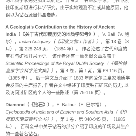
的地质学家则更加无法确定。 作者是一名地质学家，与团队前
往印度斯坦进行科学研究，由于实地观测不准或其他原因，他
误以为钻石源自伟晶岩脉。
A Geologist’s Contribution to the History of Ancient
India（《关于古代印度历史的地质学思考》）
，V. Ball（V. 鲍
尔），
Indian Antiquary（《印度文物工作者》）
，第 13 卷（8
月），第 228-248 页，（1884 年）。 作者论述了古代印度的
宝石与矿物开采历史。 该作者还有一篇类似文章发表于
Scientific Proceedings of the Royal Dublin Society（《都柏林
皇家学会科学论文集》）
，第 4 卷，第 1 期，第 69-116 页，
（1885 年）。 后一篇文章介绍了 1883 年向爱尔兰皇家地质学
会发表的主席报告, 作者在文中综述了印度钻石矿床的历史, 以
及访问过矿区的个人的一些陈述（第 75-116 页）。
Diamond（《钻石》）
，E. Balfour（E. 巴尔福），
Cyclopaedia of India and of Eastern and Southern Asia（《印
度和东南亚百科全书》）
，第 1 卷，第 940-945 页，（1885
年）。 百科全书中关于钻石的部分介绍了印度的矿场及其生产
的一些著名钻石。