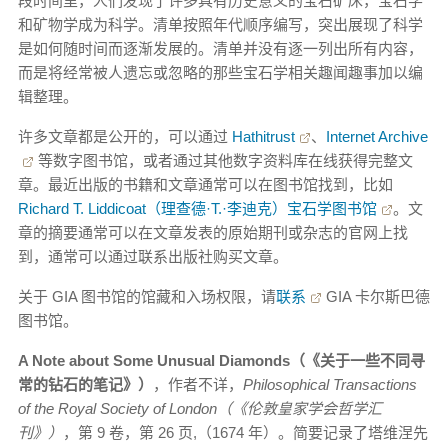
段时间里，人们发现了许多具有历史意义的宝石矿床，宝石学
和矿物学成为科学。清单按照年代顺序编写，突出展现了科学
是如何随时间而逐渐发展的。清单并没有逐一列出所有内容，
而是将经常被人遗忘或忽略的那些宝石学相关趣闻趣事加以编
辑整理。
许多文章都是公开的，可以通过
Hathitrust
、
Internet Archive
等数字图书馆，或者通过其他数字资料库在线获得完整文
章。最近出版的书籍和文章通常可以在图书馆找到，比如
Richard T. Liddicoat（理查德·T.·李迪克）宝石学图书馆
。文
章的摘要通常可以在文章发表的原始期刊或杂志的官网上找
到，通常可以通过联系出版社购买文章。
关于 GIA 图书馆的馆藏和入场权限，请
联系
GIA 卡尔斯巴德
图书馆。
A Note about Some Unusual Diamonds（《关于一些不同寻
常的钻石的笔记》）
，作者不详，
Philosophical Transactions
of the Royal Society of London（《伦敦皇家学会哲学汇
刊》）
，第 9 卷，第 26 页,（1674 年）。简要记录了塔维涅先