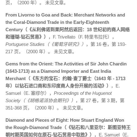
页，（2000 年）。 未见文章。
From Livorno to Goa and Back: Merchant Networks and
the Coral-Diamond Trade in the Early-Eighteenth
Century（《从利佛诺到果阿然后返回：18 世纪初的商人网络
和珊瑚-钻石贸易》）
，F. Trivellato（F. 特里韦拉托），
Portuguese Studies（《葡萄牙研究》）
，第 16 卷，第 193-
217 页，（2000 年）。 未见文章。
Gems from the Orient: The Activities of Sir John Chardin
(1643-1713) as a Diamond Importer and East India
Merchant（《东方的宝石：约翰·查丁爵士（1643 年 - 1713
年）以钻石进口商和东印度商人身份开展的活动》）
，E.
Samuel（E. 塞缪尔），
Proceedings of the Huguenot
Society（《胡格诺派协会期刊》）
，第 27 卷，第 3 期，第
351-368 页，（2000 年）。 未见文章。
Diamond and Pieces of Eight: How Stuart England Won
the Rough-Diamond Trade（《钻石和八里亚尔：斯图亚特王
朝时期英国如何在原石-钻石贸易中取胜》）
，E. Samuel（E.