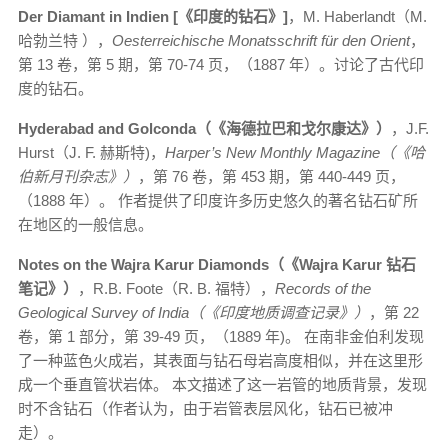
Der Diamant in Indien [《印度的钻石》]
，M. Haberlandt（M.
哈勃兰特 ），
Oesterreichische Monatsschrift für den Orient
，
第 13 卷，第 5 期，第 70-74 页，（1887 年）。讨论了古代印
度的钻石。
Hyderabad and Golconda（《海德拉巴和戈尔康达》）
，J.F.
Hurst（J. F. 赫斯特)，
Harper’s New Monthly Magazine（《哈
伯新月刊杂志》）
，第 76 卷，第 453 期，第 440-449 页，
（1888 年）。 作者提供了印度许多历史悠久的著名钻石矿所
在地区的一般信息。
Notes on the Wajra Karur Diamonds（《Wajra Karur 钻石
笔记》）
，R.B. Foote（R. B. 福特），
Records of the
Geological Survey of India（《印度地质调查记录》）
，第 22
卷，第 1 部分，第 39-49 页，（1889 年)。 在南非金伯利发现
了一种蓝色火成岩，其表面与钻石母岩高度相似，并在这里形
成一个垂直管状岩体。 本文描述了这一岩管的地质背景，发现
时不含钻石（作者认为，由于岩管表层风化，钻石已被冲
走）。