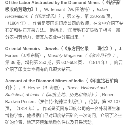
Of the Labor Abstracted by the Diamond Mines（《钻石矿
吸收的劳动力》）
，W. Tennant（W. 田纳特），
Indian
Recreations（《印度娱乐》）
，第 2 卷，第 230-236 页，
（1804 年）。作者是英国东印度公司的牧师，在文中介绍了钻
石矿和钻石开采方法。 他指出，“印度钻石矿吸收了相当一部
分农村劳动力，使其从农业中分离出来。”
Oriental Memoirs – Jewels（《东方回忆录——珠宝》）
，J.
Forbes（J.福布斯），
Monthly Magazine（《杂志月刊》）
，
第 36 卷，增刊第 250 期，第 607-608 页，（1814 年）。简要
介绍了印度皇室拥有的几颗大钻石。
Account of the Diamond Mines of India（《印度钻石矿简
介》）
，B. Heyne（B. 海恩），
Tracts, Historical and
Statistical, of India（《印度土地、历史和统计》）
, Robert
Baldwin Printers（罗伯特·鲍德温出版社），伦敦，第 92-107
页，（1814 年）。 作者是英国东印度公司的一名外科医生和
博物学家，他根据自己对印度钻石矿的一次访问，介绍了这些
矿的位置、地理环境和地质条件以及开采活动。