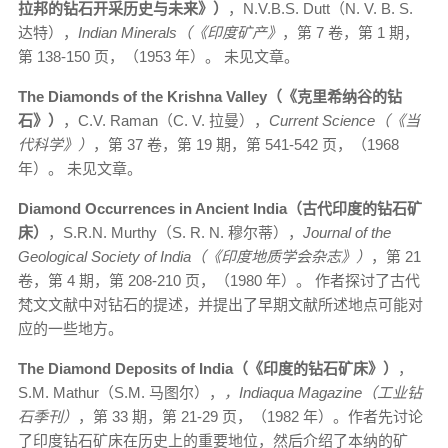
拉邦的钻石开采历史与未来》）
，N.V.B.S. Dutt（N. V. B. S.
达特），
Indian Minerals（《印度矿产》
，第 7 卷，第 1 期，
第 138-150 页，（1953 年）。 未见文章。
The Diamonds of the Krishna Valley（《克里希纳谷的钻
石》）
，C.V. Raman（C. V. 拉曼），
Current Science（《当
代科学》）
，第 37 卷，第 19 期，第 541-542 页，（1968
年）。 未见文章。
Diamond Occurrences in Ancient India（古代印度的钻石矿
床）
，S.R.N. Murthy（S. R. N. 穆尔蒂），
Journal of the
Geological Society of India（《印度地质学会杂志》）
，第 21
卷，第 4 期，第 208-210 页，（1980 年）。 作者探讨了古代
梵文文献中对钻石的提述，并提出了早期文献所述地点可能对
应的一些地方。
The Diamond Deposits of India（《印度的钻石矿床》）
，
S.M. Mathur（S.M. 马图尔），
，Indiaqua Magazine（工业钻
石季刊）
，第 33 期，第 21-29 页，（1982 年）。作者先讨论
了印度钻石矿床在历史上的重要地位，然后介绍了本纳的矿