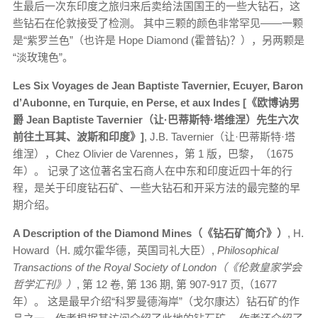
生最后一次东印度之旅归来后卖给法国国王的一些大钻石，这
些钻石在伦敦接受了检测。 其中三颗的颜色非常罕见——一颗
是“紫罗兰色”（也许是 Hope Diamond (霍普钻)？），另两颗是
“淡玫瑰色”。
Les Six Voyages de Jean Baptiste Tavernier, Ecuyer, Baron
d’Aubonne, en Turquie, en Perse, et aux Indes [《欧博讷男
爵 Jean Baptiste Tavernier（让·巴蒂斯特·塔维涅）先生六次
前往土耳其、波斯和印度》]
, J.B. Tavernier（让·巴蒂斯特·塔
维涅），Chez Olivier de Varennes，第 1 版，巴黎，（1675
年）。 记录了这位著名宝石商人在中东和印度近四十年的行
程，是关于印度钻石矿、一些大钻石和开采方法的最完整的早
期介绍。
A Description of the Diamond Mines（《钻石矿简介》）
, H.
Howard（H. 威尔霍华德，英国司礼大臣）,
Philosophical
Transactions of the Royal Society of London（《伦敦皇家学会
哲学汇刊》）
, 第 12 卷, 第 136 期, 第 907-917 页,（1677
年）。 这是最早介绍“科罗曼德海岸”（戈尔康达）钻石矿的作