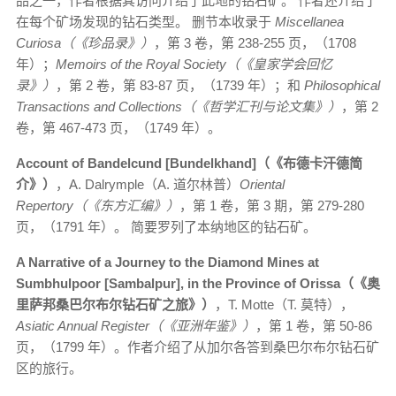
品之一，作者根据其访问介绍了此地的钻石矿。 作者还介绍了
在每个矿场发现的钻石类型。 删节本收录于
Miscellanea
Curiosa（《珍品录》）
，第 3 卷，第 238-255 页，（1708
年）；
Memoirs of the Royal Society（《皇家学会回忆
录》）
，第 2 卷，第 83-87 页，（1739 年）；和
Philosophical
Transactions and Collections（《哲学汇刊与论文集》）
，第 2
卷，第 467-473 页，（1749 年）。
Account of Bandelcund [Bundelkhand]（《布德卡汗德简
介》）
，A. Dalrymple（A. 道尔林普）
Oriental
Repertory（《东方汇编》）
，第 1 卷，第 3 期，第 279-280
页，（1791 年）。 简要罗列了本纳地区的钻石矿。
A Narrative of a Journey to the Diamond Mines at
Sumbhulpoor [Sambalpur], in the Province of Orissa（《奥
里萨邦桑巴尔布尔钻石矿之旅》）
，T. Motte（T. 莫特），
Asiatic Annual Register（《亚洲年鉴》）
，第 1 卷，第 50-86
页，（1799 年）。作者介绍了从加尔各答到桑巴尔布尔钻石矿
区的旅行。