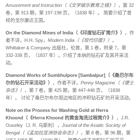
Amusement and Instruction（《文学娱乐教育之镜》）
，第 32
卷，第 913 期，第 197-198 页，（1838 年）。 简要介绍了曾
经的戈尔康达王国。
On the Diamond Mines of India（《印度钻石矿简介》）
，作
者不详，H.H. Spy，
Modern India（《现代印度》）
，
Whittaker & Company 出版社，伦敦，第 1 卷，附录 7，第
332-338 页，（1837 年）。介绍了本纳的钻石矿及其开采活
动。
Diamond Works of Sumbhulpore [Sambalpur]（《桑巴尔布
尔的钻石开采活动》）
，作者不详，
Penny Magazine（《便士
杂志》）
，第 7 卷，第 425 期，第 447-448 页，（1838
年）。 讨论了桑巴尔布尔周边地区的冲积钻石矿的开采活动。
Note on the Process for Washing Gold at Herra
Khoond（《Herra Khoond 的黄金淘洗过程简介》）
，J.R.
Ouseley（J. R. 乌斯利），
Journal of the Asiatic Society of
Bengal（《孟加拉亚洲协会杂志》）
，第 8 卷，第 96 期，第