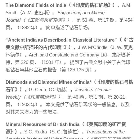
The Diamond Fields of India（《印度的钻石矿场》）
，A.M.
Smith（A. M. 史密斯），
Engineering and Mining
Journal（《工程与采矿杂志》）
，第 53 卷，第 17 期，第 454
页，（1892 年）。 简单描述了钻石矿场。
“Ancient India as Described in Classical Literature”（《“古
典文献中所描述的古代印度”》）
，J.W. M’Crindle（J. W. 麦克
林德尔），Archibald Constable and Company Ltd，威斯敏斯
特，第 226 页，（1901 年）。 提到了古典文献中关于古代印
度钻石与其他宝石的报告（第 129-135 页）。
Diamonds and Diamond Mines of India*（《印度的钻石与钻
石矿》）
，G. Cech（C. 切赫），
Jewelers’ Circular
Weekly（《珠宝商周刊》）
，第 46 卷，第 1 期，第 20-21
页，（1903 年）。 本文提供了钻石矿现状的一般信息，以及
对其未来潜力的一些想法。
Mineral Resources of British India（《英属印度的矿产资
源》）
，S.C. Rudra（S. C. 鲁德拉），
Transactions of the