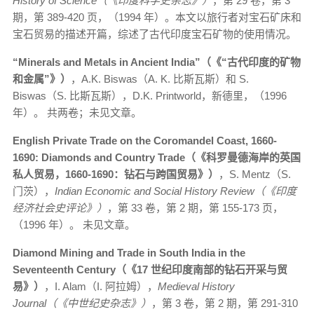
History of Science（《印度科学史杂志》）
，第 29 卷，第 3
期，第 389-420 页，（1994 年）。本文以旅行者对宝石矿床和
宝石贸易的描述开篇，综述了古代印度宝石矿物的使用情况。
“Minerals and Metals in Ancient India”（《“古代印度的矿物
和金属”》）
，A.K. Biswas（A. K. 比斯瓦斯）和 S.
Biswas（S. 比斯瓦斯），D.K. Printworld，新德里，（1996
年）。 共两卷；未见文章。
English Private Trade on the Coromandel Coast, 1660-
1690: Diamonds and Country Trade（《科罗曼德海岸的英国
私人贸易，1660-1690：钻石与跨国贸易》）
，S. Mentz（S.
门茨），
Indian Economic and Social History Review（《印度
经济社会史评论》）
，第 33 卷，第 2 期，第 155-173 页，
（1996 年）。 未见文章。
Diamond Mining and Trade in South India in the
Seventeenth Century（《17 世纪印度南部的钻石开采与贸
易》）
，I. Alam（I. 阿拉姆），
Medieval History
Journal（《中世纪史杂志》）
，第 3 卷，第 2 期，第 291-310