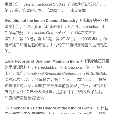
塞缪尔），
Jewish Historical Studies（《犹太历史研究》）
，
第 38 卷，第 23-40 页，（2002 年）。 未见文章。
Evolution of the Indian Diamond Industry（《印度钻石业的
演变》）
，J. Panjikar（J. 潘济卡），K.T. Ramchandran（K.
T. 拉马钱德兰），
Indian Gemmologist（《印度宝石学
家》）
，第 13 卷，第 1/2 期，第 27-38 页，（2005 年）。作
者综述了印度钻石的历史，并讨论了印度特定地区的古代钻石
矿。
Early Records of Diamond Mining in India（《印度钻石开采
的早期记录》）
，Fareeduddin，R.H. Sawakar（R. H. 萨瓦
th
卡），
10
International Kimberlite Conference（第 10 届国际
金伯利岩会议）
，长篇摘要，第 1-4 页，（2011 年）。 根据
这些作者的介绍，印度在三千多年前就发现了钻石，但钻石矿
床的开采到 17
世纪达到顶峰，之后由于在巴西发现了钻石，
印度的产量便急剧减少。
“Diamonds: An Early History of the King of Gems”（《“钻