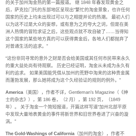
的关于加州淘金热的第一篇报道。 继 1848 年春发现黄金之
后，萨克拉门托的东部地区呈现出“繁忙的淘金景象，也许任何
国家的历史上均未出现过可以与之相提并论的热潮。 最初人们
以为这不过是大众的妄想，或有意为之的夸大之词，但是在美
洲人热情的冒险求证之后，这些观点就不攻自破了……当得知
这个国家的某些地方真的可以获得黄金后，各地人们都抛弃了
对普通生活的追求。”
“这份非同寻常的意外之财是否会给美国或其任何市民带来永久
的重大益处尚有待观察。 历史已经证明，淘金从未成为永久有
利的追求。 如果美国能凭借从加州的荒野中淘来的这种贵金属
而蓬勃发展，那么她将成为这个久经验证的规则的例外。”
America
（美国），作者不详，Gentleman’s Magazine（《绅
士的杂志》），第 186 卷，（2 月），第 192 页，（1849
年）。 关于淘金一个简短报道，开篇这样写道“加州北部平原
中发现大量地表黄金的事件将新世界和旧世界卷进了兴奋的漩
涡。”
The Gold-Washings of California
（加州的淘金），作者不