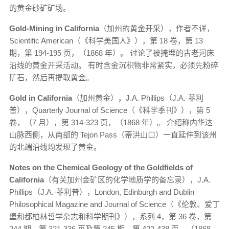
的黄金砂矿矿场。
Gold-Mining in California
（加州的黄金开采），作者不详，
Scientific American（《科学美国人》），第 18 卷，第 13
期，第 194-195 页，（1868 年）。 讨论了被掩埋的古老河床
沿线的黄金开采活动。 有时含金沉积物非常紧实，必须先粉碎
矿石，然后再提取黄金。
Gold in California
（加州黄金），J.A. Phillips（J.A.·菲利
普），Quarterly Journal of Science（《科学季刊》），第 5
卷，（7 月），第 314-323 页，（1868 年）。 介绍称内华达
山脉西侧，从南部的 Tejon Pass（蒂洪山口）一直延伸到该州
的北端沿线均发现了黄金。
Notes on the Chemical Geology of the Goldfields of
California
（有关加州金矿区的化学地质学的备忘录），J.A.
Phillips（J.A.·菲利普），London, Edinburgh and Dublin
Philosophical Magazine and Journal of Science（《伦敦、爱丁
堡和都柏林哲学杂志和科学期刊》），系列 4，第 36 卷，第
244 期，第 321-336 页及第 245 期，第 422-438 页，（1868