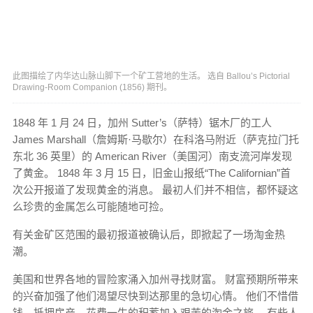
此图描绘了内华达山脉山脚下一个矿工营地的生活。 选自 Ballou’s Pictorial
Drawing-Room Companion (1856) 期刊。
1848 年 1 月 24 日，加州 Sutter’s（萨特）锯木厂的工人
James Marshall（詹姆斯·马歇尔）在科洛马附近（萨克拉门托
东北 36 英里）的 American River（美国河）南支流河岸发现
了黄金。 1848 年 3 月 15 日，旧金山报纸“The Californian”首
次公开报道了发现黄金的消息。 最初人们并不相信，都怀疑这
么珍贵的金属怎么可能随地可捡。
有关金矿区范围的最初报道被确认后，即掀起了一场淘金热
潮。
美国和世界各地的冒险家涌入加州寻找财富。 财富预期所带来
的兴奋加强了他们渴望尽快到达那里的急切心情。 他们不惜借
钱、抵押房产、花费一生的积蓄加入艰苦的淘金之旅。 有些人