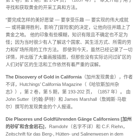
寻找和获取黄金的开采工具和方法。
“要完成怎样的美好愿望 — 要享受乐趣 — 要实现的伟大成就
— 或将赢得胜利，影响了[冒险家]的决定，让他向往并踏上了
黄金之地。 他的印象有些模糊，知识有限且不确定也不足为
怪；因为当时很少有人了解这个国家、其生活方式、所需的劳
力和矿场所用的工作方法。 即使到今天，虽然已经记录了一切
详情，并出版了大量画报插图，但那些没有实际访问过矿区的
人们对矿区的生活和工作依然有着严重的误解。
The Discovery of Gold in California
（加州发现黄金），作者
不详，Hutchings’ California Magazine（《哈钦斯加州杂
志》），第 2 卷，第 5 期，第 193-202 页，（1857 年）。 由
John Sutter（约翰·萨特）和 James Marshall（詹姆斯·马歇
尔）撰写的发现黄金的个人报道。
Die Placeres und Goldführenden Gänge Californiens [加州
的砂矿和含金岩石]
，Ramdohr（名字不详）和 C.F. Riehn，
Zeitschrift für das Berg-, Hütten- und Salinenwesen in dem