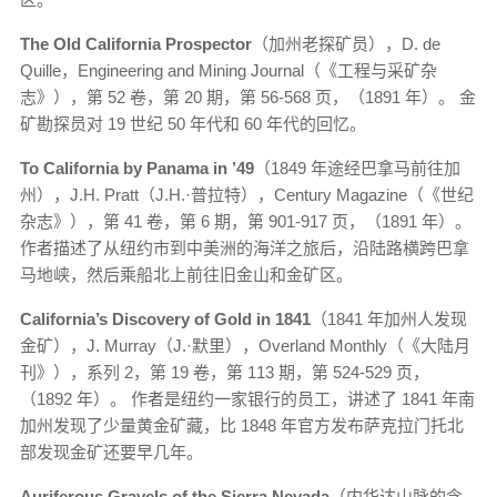
The Old California Prospector
（加州老探矿员），D. de
Quille，Engineering and Mining Journal（《工程与采矿杂
志》），第 52 卷，第 20 期，第 56-568 页，（1891 年）。 金
矿勘探员对 19 世纪 50 年代和 60 年代的回忆。
To California by Panama in ’49
（1849 年途经巴拿马前往加
州），J.H. Pratt（J.H.·普拉特），Century Magazine（《世纪
杂志》），第 41 卷，第 6 期，第 901-917 页，（1891 年）。
作者描述了从纽约市到中美洲的海洋之旅后，沿陆路横跨巴拿
马地峡，然后乘船北上前往旧金山和金矿区。
California’s Discovery of Gold in 1841
（1841 年加州人发现
金矿），J. Murray（J.·默里），Overland Monthly（《大陆月
刊》），系列 2，第 19 卷，第 113 期，第 524-529 页，
（1892 年）。 作者是纽约一家银行的员工，讲述了 1841 年南
加州发现了少量黄金矿藏，比 1848 年官方发布萨克拉门托北
部发现金矿还要早几年。
Auriferous Gravels of the Sierra Nevada
（内华达山脉的含