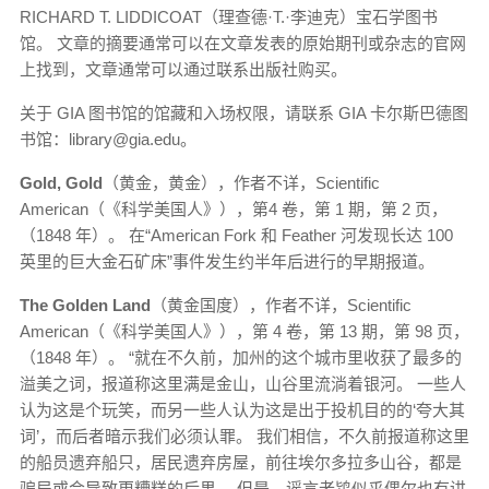
RICHARD T. LIDDICOAT（理查德·T.·李迪克）宝石学图书
馆。 文章的摘要通常可以在文章发表的原始期刊或杂志的官网
上找到，文章通常可以通过联系出版社购买。
关于 GIA 图书馆的馆藏和入场权限，请联系 GIA 卡尔斯巴德图
书馆：library@gia.edu。
Gold, Gold
（黄金，黄金），作者不详，Scientific
American（《科学美国人》），第4 卷，第 1 期，第 2 页，
（1848 年）。 在“American Fork 和 Feather 河发现长达 100
英里的巨大金石矿床”事件发生约半年后进行的早期报道。
The Golden Land
（黄金国度），作者不详，Scientific
American（《科学美国人》），第 4 卷，第 13 期，第 98 页，
（1848 年）。 “就在不久前，加州的这个城市里收获了最多的
溢美之词，报道称这里满是金山，山谷里流淌着银河。 一些人
认为这是个玩笑，而另一些人认为这是出于投机目的的‘夸大其
词’，而后者暗示我们必须认罪。 我们相信，不久前报道称这里
的船员遗弃船只，居民遗弃房屋，前往埃尔多拉多山谷，都是
骗局或会导致更糟糕的后果。 但是，谣言老鸨似乎偶尔也有讲