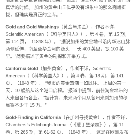
真话的时候。 加州的黄金山丘似乎没有想象中的那么巍峨挺
拔，但确实是真正的宝库。”
Gold and Gold Washings
（黄金与淘金），作者不详，
Scientific American（《科学美国人》），第 4 卷，第 15 期，
第 114 页，（1848 年）。 “据说加州的黄金地带沿内华达山脉
两侧延伸，南至圣华金河的源头 — 长 400 英里，宽 100 英
里。”简要描述了黄金的勘探和开采方式。
California Gold
（加州黄金），作者不详，Scientific
American（《科学美国人》），第 4 卷，第 18 期，第 141
页，（1849 年）。 “我市的黄金热潮一如既往。 上周的某一
天，10 艘船从这个港口启程。”报道中提到，前往淘金地带的
人来自各行各业。 “据计算，未来两个月从各州来到加州的移
民将不少于 15 万。”
Gold-Finding in California
（在加州寻找黄金），作者不详，
Chambers’s Edinburgh Journal（《爱丁堡杂志》），第 11
卷，第 265 期，第 61-62 页，（1849 年）。 这是在欧洲发布