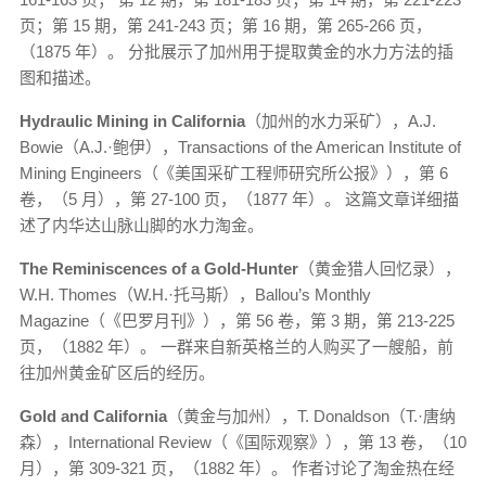
页；第 15 期，第 241-243 页；第 16 期，第 265-266 页，
（1875 年）。 分批展示了加州用于提取黄金的水力方法的插
图和描述。
Hydraulic Mining in California
（加州的水力采矿），A.J.
Bowie（A.J.·鲍伊），Transactions of the American Institute of
Mining Engineers（《美国采矿工程师研究所公报》），第 6
卷，（5 月），第 27-100 页，（1877 年）。 这篇文章详细描
述了内华达山脉山脚的水力淘金。
The Reminiscences of a Gold-Hunter
（黄金猎人回忆录），
W.H. Thomes（W.H.·托马斯），Ballou’s Monthly
Magazine（《巴罗月刊》），第 56 卷，第 3 期，第 213-225
页，（1882 年）。 一群来自新英格兰的人购买了一艘船，前
往加州黄金矿区后的经历。
Gold and California
（黄金与加州），T. Donaldson（T.·唐纳
森），International Review（《国际观察》），第 13 卷，（10
月），第 309-321 页，（1882 年）。 作者讨论了淘金热在经