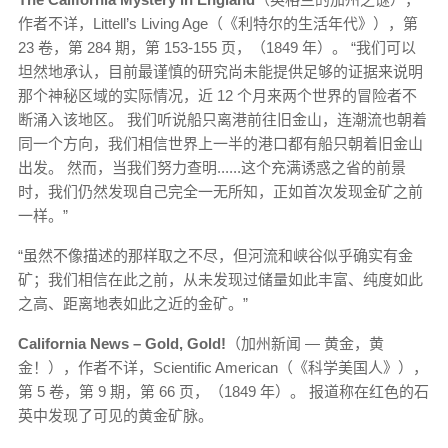
作者不详，Littell’s Living Age（《利特尔的生活年代》），第
23 卷，第 284 期，第 153-155 页，（1849 年）。 “我们可以
坦然地承认，目前最谨慎的研究尚未能提供足够的证据来说明
那个神秘区域的实际情况，近 12 个月来两个世界的冒险者不
断涌入该地区。 我们听说船只离港前往旧金山，连潮流也朝着
同一个方向，我们相信世界上一半的港口都有船只朝着旧金山
出发。 然而，当我们努力查明......这个充满诱惑之省的前景
时，我们仍然发现自己完全一无所知，正如首次发现金矿之前
一样。”
“虽然不像描述的那样取之不尽，但河流和峡谷似乎确实有金
矿；我们相信在此之前，从未发现过储量如此丰富、纯度如此
之高、距离地表如此之近的金矿。”
California News – Gold, Gold!
（加州新闻 — 黄金，黄
金！），作者不详，Scientific American（《科学美国人》），
第 5 卷，第 9 期，第 66 页，（1849 年）。 报道称在红色的石
英中发现了可见的黄金矿脉。