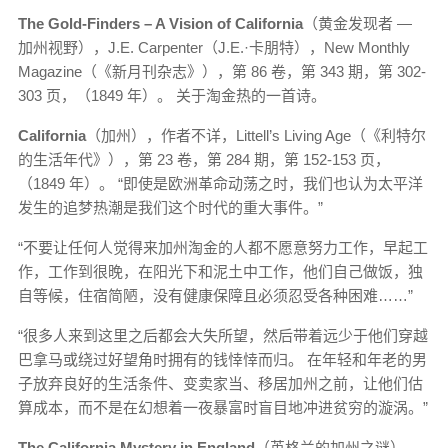
The Gold-Finders – A Vision of California
（黄金发现者 —
加州视野），J.E. Carpenter（J.E.·卡朋特），New Monthly
Magazine（《新月刊杂志》），第 86 卷，第 343 期，第 302-
303 页，（1849 年）。 关于淘金热的一首诗。
California
（加州），作者不详，Littell’s Living Age（《利特尔
的生活年代》），第 23 卷，第 284 期，第 152-153 页，
（1849 年）。 “即使是欧洲革命动荡之时，我们也认为太平洋
发生的追梦热潮是我们这个时代的重大事件。”
“不要让任何人觉得来加州淘金的人都不愿意努力工作，早起工
作，工作到很晚，在阳光下和泥土中工作，他们自己做饭，独
自等候，住宿简陋，没有健康保障且必须忍受各种困难……”
“很多人来到这里之后都会大失所望，然后带着远少于他们穿越
巴拿马或绕过好望角时拥有的钱悻悻而归。 在年轻和年老的男
子放弃良好的生活条件、变卖家当、移居加州之前，让他们估
算成本，而不是在幻想着一夜暴富时盲目地冲进贫穷的漩涡。”
The California Mystery in England
（英格兰的加州之谜），