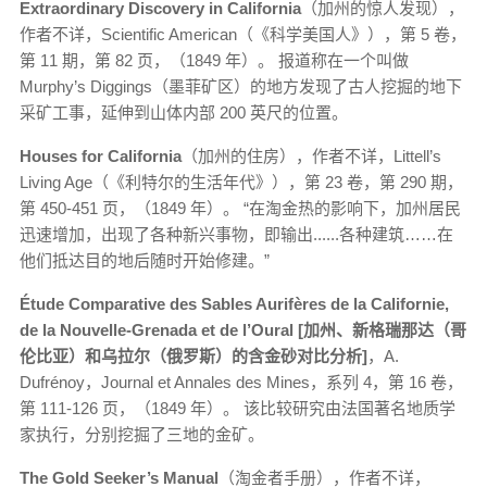
Extraordinary Discovery in California
（加州的惊人发现），
作者不详，Scientific American（《科学美国人》），第 5 卷，
第 11 期，第 82 页，（1849 年）。 报道称在一个叫做
Murphy’s Diggings（墨菲矿区）的地方发现了古人挖掘的地下
采矿工事，延伸到山体内部 200 英尺的位置。
Houses for California
（加州的住房），作者不详，Littell’s
Living Age（《利特尔的生活年代》），第 23 卷，第 290 期，
第 450-451 页，（1849 年）。 “在淘金热的影响下，加州居民
迅速增加，出现了各种新兴事物，即输出......各种建筑……在
他们抵达目的地后随时开始修建。”
Étude Comparative des Sables Aurifères de la Californie,
de la Nouvelle-Grenada et de l’Oural [加州、新格瑞那达（哥
伦比亚）和乌拉尔（俄罗斯）的含金砂对比分析]
，A.
Dufrénoy，Journal et Annales des Mines，系列 4，第 16 卷，
第 111-126 页，（1849 年）。 该比较研究由法国著名地质学
家执行，分别挖掘了三地的金矿。
The Gold Seeker’s Manual
（淘金者手册），作者不详，