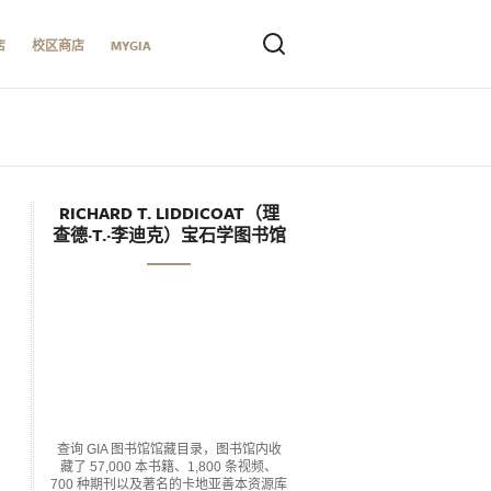
店
校区商店
MYGIA
RICHARD T. LIDDICOAT（理
查德·T.·李迪克）宝石学图书馆
查询 GIA 图书馆馆藏目录，图书馆内收
藏了 57,000 本书籍、1,800 条视频、
700 种期刊以及著名的卡地亚善本资源库