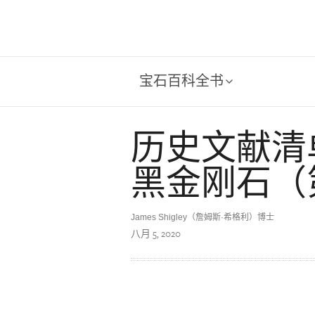
宝石百科全书
历史文献清
黑金刚石（第
James Shigley（詹姆斯·希格利）博士
八月 5, 2020