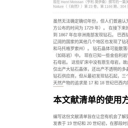
现在 Henri Moissan（亨利·莫伊桑）撰写的
Nature（《自然》）第 23 卷，第 1166 期，304
虽然无法确定确切年份，但人们普遍认为巴西
方公布的时间为 1729 年）。 在接下
到 1867 年在非洲南部发现钻石。 
辽阔的国家的其他几个地区也发现了钻
和马托格罗索州）。 钻石晶体可能散
（如砾岩）中。 现在已知一些金伯利
石母岩。 这些矿床中没有原生母岩，
仅出产大钻石晶体，还出产不透明的多
钻石供应商，但从最初发现钻石起，三
天然产物的追求是 17 和 18 世纪巴
本文献清单的使用
编写这份文献清单旨在让您有机会了解
发表于 19 世纪和 20 世纪初，在