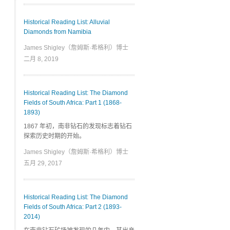
Historical Reading List: Alluvial
Diamonds from Namibia
James Shigley（詹姆斯·希格利）博士
二月 8, 2019
Historical Reading List: The Diamond
Fields of South Africa: Part 1 (1868-
1893)
1867 年初，南非钻石的发现标志着钻石
探索历史时期的开始。
James Shigley（詹姆斯·希格利）博士
五月 29, 2017
Historical Reading List: The Diamond
Fields of South Africa: Part 2 (1893-
2014)