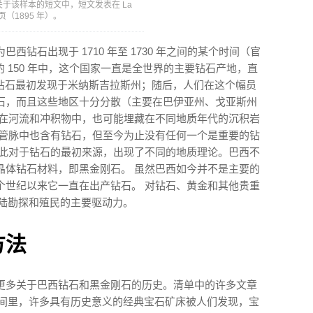
一篇关于该样本的短文中，短文发表在 La
 页（1895 年）。
钻石出现于 1710 年至 1730 年之间的某个时间（官
来的 150 年中，这个国家一直是全世界的主要钻石产地，直
巴西钻石最初发现于米纳斯吉拉斯州；随后，人们在这个幅员
石，而且这些地区十分分散（主要在巴伊亚州、戈亚斯州
落在河流和冲积物中，也可能埋藏在不同地质年代的沉积岩
岩管脉中也含有钻石，但至今为止没有任何一个是重要的钻
故此对于钻石的最初来源，出现了不同的地质理论。巴西不
晶体钻石材料，即黑金刚石。 虽然巴西如今并不是主要的
个世纪以来它一直在出产钻石。 对钻石、黄金和其他贵重
西内陆勘探和殖民的主要驱动力。
方法
更多关于巴西钻石和黑金刚石的历史。清单中的许多文章
那段时间里，许多具有历史意义的经典宝石矿床被人们发现，宝