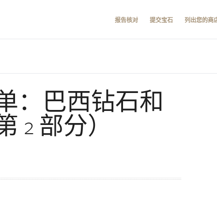
报告核对
提交宝石
列出您的商
单：巴西钻石和
 2 部分）