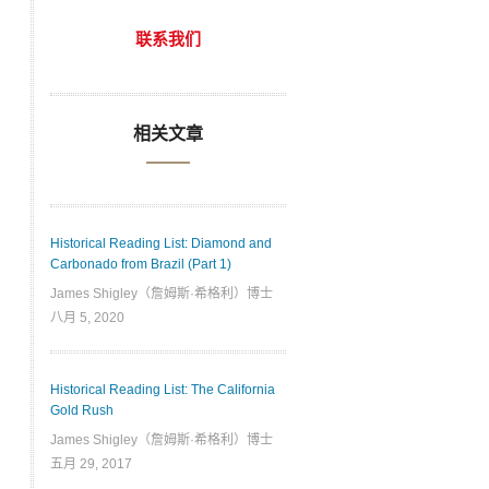
联系我们
相关文章
Historical Reading List: Diamond and
Carbonado from Brazil (Part 1)
James Shigley（詹姆斯·希格利）博士
八月 5, 2020
Historical Reading List: The California
Gold Rush
James Shigley（詹姆斯·希格利）博士
五月 29, 2017