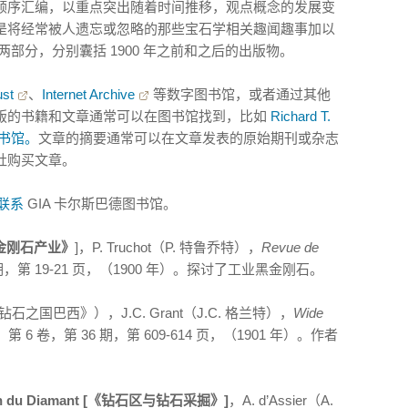
顺序汇编，以重点突出随着时间推移，观点概念的发展变
是将经常被人遗忘或忽略的那些宝石学相关趣闻趣事加以
部分，分别囊括 1900 年之前和之后的出版物。
ust
、
Internet Archive
等数字图书馆，或者通过其他
版的书籍和文章通常可以在图书馆找到，比如
Richard T.
图书馆。
文章的摘要通常可以在文章发表的原始期刊或杂志
社购买文章。
联系
GIA 卡尔斯巴德图书馆。
 [《黑金刚石产业》
]，P. Truchot（P. 特鲁乔特），
Revue de
1 期，第 19-21 页，（1900 年）。探讨了工业黑金刚石。
钻石之国巴西》），J.C. Grant（J.C. 格兰特），
Wide
6 卷，第 36 期，第 609-614 页，（1901 年）。作者
。
raction du Diamant [《钻石区与钻石采掘》]
，A. d’Assier（A.