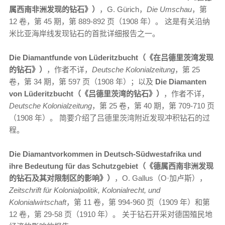
属西南非洲发现的钻石》）
，G. Gürich，
Die Umschau
，第
12 卷，第 45 期，第 889-892 页（1908 年）。 这是有关沿纳
米比亚海岸线发现钻石的首批详细报告之一。
Die Diamantfunde von Lüderitzbucht（《在吕德里茨湾发现
的钻石》）
，作者不详，
Deutsche Kolonialzeitung
，第 25
卷，第 34 期，第 597 页（1908 年）；以及
Die Diamanten
von Lüderitzbucht（《吕德里茨湾的钻石》）
，作者不详，
Deutsche Kolonialzeitung
，第 25 卷，第 40 期，第 709-710 页
（1908 年）。 简要介绍了吕德里茨湾附近发现冲积钻石的过
程。
Die Diamantvorkommen in Deutsch-Südwestafrika und
ihre Bedeutung für das Schutzgebiet（《德属西南非洲发现
的钻石及其对限制区的影响》）
，O. Gallus（O·加卢斯），
Zeitschrift für Kolonialpolitik, Kolonialrecht, und
Kolonialwirtschaft
，第 11 卷，第 994-960 页（1909 年）和第
12 卷，第 29-58 页（1910 年）。 关于钻石开采对德国殖民地