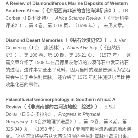
A Review of Diamondiferous Marine Deposits of Western
Southern Africa（《介绍西南非洲的含钻海洋矿床》）
，I.B.
Corbett（I·B·科比特），
Africa Science Review
（《非洲科学
评论》），第 3 卷，第 1-18 页，（1996 年）。 未见文章。
Diamond Desert Memories（《钻石沙漠记忆》）
，J. Van
Couvering（J·范—康沃林），
Natural History
（《自然历
史》），第 106 卷，第 10 期，第 16-21 页，（1977 年）。这
篇文章介绍了 1908 年在吕德里茨附近的沙漠砾石中发现钻石
的过程，这件事完全出乎意料，因为当时的观念普遍认为钻石
只会生长于金伯利管脉。 还介绍了 1975 年前往施贝尔盖比特
收集化石的事件。
Palaeofluvial Geomorphology in Southern Africa: A
Review（《非洲南部的古河流地貌：综述》）
，E.S.J.
Dollar（E·S·J·多拉尔），
Progress in Physical
Geography
（《自然地理学进展》），第 22卷，第 3 期，第
325-349 页，（1998 年）。介绍了非洲南部河流系统的地质演
变。 这些河流将钻石从大西洋沿岸的金伯利管脉中运送出来。