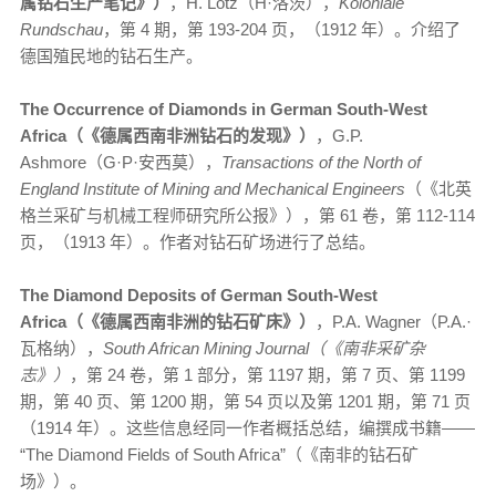
属钻石生产笔记》）
，H. Lotz（H·洛茨），
Koloniale
Rundschau
，第 4 期，第 193-204 页，（1912 年）。介绍了
德国殖民地的钻石生产。
The Occurrence of Diamonds in German South-West
Africa（《德属西南非洲钻石的发现》）
，G.P.
Ashmore（G·P·安西莫），
Transactions of the North of
England Institute of Mining and Mechanical Engineers
（《北英
格兰采矿与机械工程师研究所公报》），第 61 卷，第 112-114
页，（1913 年）。作者对钻石矿场进行了总结。
The Diamond Deposits of German South-West
Africa（《德属西南非洲的钻石矿床》）
，P.A. Wagner（P.A.·
瓦格纳），
South African Mining Journal（《南非采矿杂
志》）
，第 24 卷，第 1 部分，第 1197 期，第 7 页、第 1199
期，第 40 页、第 1200 期，第 54 页以及第 1201 期，第 71 页
（1914 年）。这些信息经同一作者概括总结，编撰成书籍——
“The Diamond Fields of South Africa”（《南非的钻石矿
场》）。