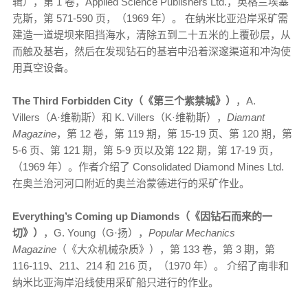
辑），第 1 卷，Applied Science Publishers Ltd.，英格兰埃塞
克斯，第 571-590 页，（1969 年）。 在纳米比亚沿岸采矿需
建造一道堤坝来阻挡海水，清除五到二十五米的上覆砂层，从
而触及基岩，然后在发现钻石的基岩中沿着深邃渠道和冲沟使
用真空设备。
The Third Forbidden City（《第三个紫禁城》）
，A.
Villers（A·维勒斯）和 K. Villers（K·维勒斯），
Diamant
Magazine
，第 12 卷，第 119 期，第 15-19 页、第 120 期，第
5-6 页、第 121 期，第 5-9 页以及第 122 期，第 17-19 页，
（1969 年）。作者介绍了 Consolidated Diamond Mines Ltd.
在奥兰治河河口附近的奥兰治蒙德进行的采矿作业。
Everything’s Coming up Diamonds（《因钻石而来的一
切》）
，G. Young（G·扬），
Popular Mechanics
Magazine
（《大众机械杂质》），第 133 卷，第 3 期，第
116-119、211、214 和 216 页，（1970 年）。 介绍了南非和
纳米比亚海岸沿线使用采矿船只进行的作业。