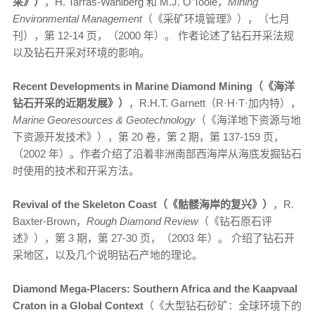
采》）
，H. Tarras-Wahlberg 和 M.J. O’Toole，
Mining
Environmental Management
（《采矿环境管理》），（七月
刊），第 12-14 页，（2000 年）。 作者论述了钻石开采法规
以及钻石开采对环境的影响。
Recent Developments in Marine Diamond Mining（《海洋
钻石开采的近期发展》）
，R.H.T. Garnett（R·H·T·加内特），
Marine Georesources & Geotechnology
（《海洋地下资源与地
下资源开发技术》），第 20 卷，第 2 期，第 137-159 页，
（2002 年）。作者介绍了沿着非洲南部西海岸从海底发掘钻石
时使用的技术和开采方法。
Revival of the Skeleton Coast（《骷髅海岸的复兴》）
，R.
Baxter-Brown，
Rough Diamond Review
（《钻石原石评
述》），第 3 期，第 27-30 页，（2003 年）。 介绍了钻石开
采地区，以及几个说明钻石产地的理论。
Diamond Mega-Placers: Southern Africa and the Kaapvaal
Craton in a Global Context
（《大型钻石砂矿：全球环境下的