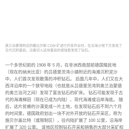
奥兰治蒙德附近的戴比尔斯 CDM 矿进行开采作业时，在沿海沙地下方发现了
古代沉积基岩。沿着切入这块基岩的侵蚀管发现了钻石。
一个多世纪前的 1908 年 5 月，在非洲西南部前德国殖民地
（现在的纳米比亚）的吕德里茨湾小镇附近的海滩沉积泥沙
中，人们首次发现散落的冲积钻石。 后面几年中，人们又在大
西洋沿岸的一个狭窄地段（也就是从吕德里茨湾到奥兰治蒙德
的奥兰治河之间）发现了富含钻石的矿床。 钻石可能发现于古
代的海滩梯田（现在已成为内陆）、现代海滩或沿岸海底。 随
后，这片贫瘠的沙漠变成一片土地，在发现钻石后不到六个月
的时间里，德国政府划出一块不对外开放的钻石开采区，称为
施贝尔盖比特（或限制区），往内陆扩展了 100 公里，沿海岸
扩展了 320 公里。 该地区控制钻石开采和销售的大部分采矿权