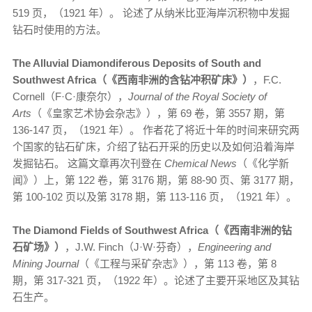
519 页，（1921 年）。 论述了从纳米比亚海岸沉积物中发掘
钻石时使用的方法。
The Alluvial Diamondiferous Deposits of South and
Southwest Africa（《西南非洲的含钻冲积矿床》）
，F.C.
Cornell（F·C·康奈尔），
Journal of the Royal Society of
Arts
（《皇家艺术协会杂志》），第 69 卷，第 3557 期，第
136-147 页，（1921 年）。 作者花了将近十年的时间来研究两
个国家的钻石矿床，介绍了钻石开采的历史以及如何沿着海岸
发掘钻石。 这篇文章再次刊登在
Chemical News
（《化学新
闻》）上，第 122 卷，第 3176 期，第 88-90 页、第 3177 期，
第 100-102 页以及第 3178 期，第 113-116 页，（1921 年）。
The Diamond Fields of Southwest Africa（《西南非洲的钻
石矿场》）
，J.W. Finch（J·W·芬奇），
Engineering and
Mining Journal
（《工程与采矿杂志》），第 113 卷，第 8
期，第 317-321 页，（1922 年）。论述了主要开采地区及其钻
石生产。