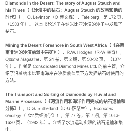
Diamonds in the Desert: The story of August Stauch and
his Times（《沙漠中的钻石：August Stauch 的故事和他的
时代》）
，O. Levinson（O·莱文森），Tafelberg，第 172 页，
（1983 年）。 这本书论述了在纳米比亚沙漠的沙子中发现了
钻石。
Mining the Desert Foreshore in South West Africa（《在西
南非洲的沙漠前滩中采矿》）
，R.W. Hodgen（R·W·霍奇），
Optima Magazine
，第 24 卷，第 2 期，第 90-92 页，（1974
年）。作者是 Consolidated Diamond Mines Ltd. 的前主管，介
绍了沿着纳米比亚南海岸在沙质覆盖层下方发掘钻石时使用的
方法。
The Transport and Sorting of Diamonds by Fluvial and
Marine Processes（《河流作用和海洋作用完成的钻石运输和
分拣》）
，D.G. Sutherland（D·G·萨瑟兰），
Economic
Geology
（《地质经济学》），第 77 卷，第 7 期，第 1613-
1620 页，（1982 年）。介绍了水流运动实现的钻石运输和集
中。