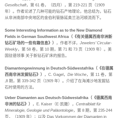
Gesellschaft
，第 61 卷，（四月），第 219-221 页（1909
年）。作者论述了几种可能的钻石产地理论，他总结为，钻石
从非洲南部中央地区的金伯利管脉延奥兰治河顺流而下。
Some Interesting Information as to the New Diamond
Fields in German Southwest Africa（《有关德属西南非洲新
钻石矿场的一些有趣信息》）
，作者不详，
Jewelers’ Circular-
Weekly
，第 58 卷，第 10 期，第 71 和 73 页（1909 年）。美
国驻德领事 关于新钻石矿床的报告。
Diamantengewinnung in Deutsch-Südwestafrika（《在德属
西南非洲发掘钻石》）
，C. Gagel，
Die Woche
，第 11 卷，第
,8 期，第 339-342 页（1909 年）。介绍了在海滩沙地发掘钻
石时使用的方法。
Ueber Diamanten aus Deutsch-Südwestafrika（《德属西南
非洲的钻石》）
，E. Kaiser（E·凯撒），
Centralblatt für
Mineralogie, Geologie und Paläontologie
，第 8 期，第 235-244
页，（1909 年）；以及 Das Vorkommen der Diamanten in