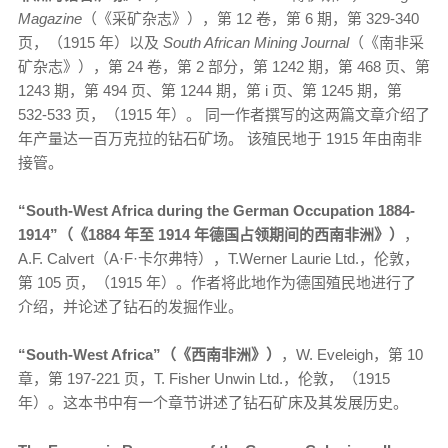
Magazine
（《采矿杂志》），第 12 卷，第 6 期，第 329-340
页，（1915 年）以及
South African Mining Journal
（《南非采
矿杂志》），第 24 卷，第 2 部分，第 1242 期，第 468 页、第
1243 期，第 494 页、第 1244 期，第 i 页、第 1245 期，第
532-533 页，（1915 年）。 同一作者撰写的这两篇文章介绍了
年产量达一百万克拉的钻石矿场。 该殖民地于 1915 年由南非
接管。
“South-West Africa during the German Occupation 1884-
1914”（《1884 年至 1914 年德国占领期间的西南非洲》）
，
A.F. Calvert（A·F·卡尔弗特），T.Werner Laurie Ltd.，伦敦，
第 105 页，（1915 年）。作者将此地作为德国殖民地进行了
介绍，并论述了钻石的发掘作业。
“South-West Africa”（《西南非洲》）
，W. Eveleigh，第 10
章，第 197-221 页，T. Fisher Unwin Ltd.，伦敦，（1915
年）。这本书中有一个章节讲述了钻石矿床及其发展历史。