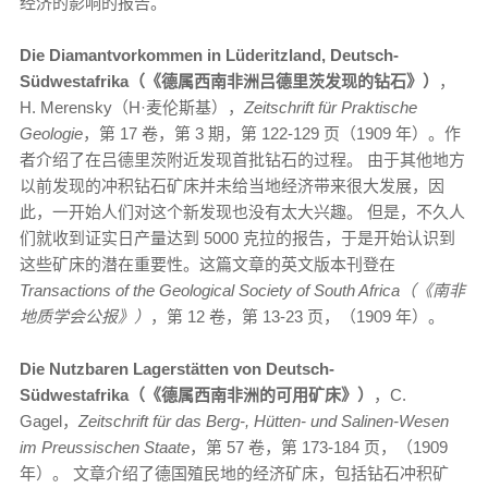
经济的影响的报告。
Die Diamantvorkommen in Lüderitzland, Deutsch-
Südwestafrika（《德属西南非洲吕德里茨发现的钻石》）
，
H. Merensky（H·麦伦斯基），
Zeitschrift für Praktische
Geologie
，第 17 卷，第 3 期，第 122-129 页（1909 年）。作
者介绍了在吕德里茨附近发现首批钻石的过程。 由于其他地方
以前发现的冲积钻石矿床并未给当地经济带来很大发展，因
此，一开始人们对这个新发现也没有太大兴趣。 但是，不久人
们就收到证实日产量达到 5000 克拉的报告，于是开始认识到
这些矿床的潜在重要性。这篇文章的英文版本刊登在
Transactions of the Geological Society of South Africa（《南非
地质学会公报》）
，第 12 卷，第 13-23 页，（1909 年）。
Die Nutzbaren Lagerstätten von Deutsch-
Südwestafrika（《德属西南非洲的可用矿床》）
，C.
Gagel，
Zeitschrift für das Berg-, Hütten- und Salinen-Wesen
im Preussischen Staate
，第 57 卷，第 173-184 页，（1909
年）。 文章介绍了德国殖民地的经济矿床，包括钻石冲积矿