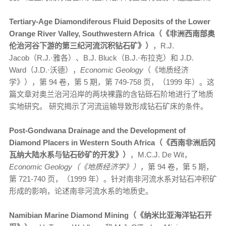
Tertiary-Age Diamondiferous Fluid Deposits of the Lower
Orange River Valley, Southwestern Africa（《非洲西南部奥
伦治河谷下游的第三纪河流沉积钻石矿》）
，R.J.
Jacob（R.J.·雅各）、B.J. Bluck（B.J.·布拉克）和 J.D.
Ward（J.D.·沃德），
Economic Geology
（《地质经济
学》），第 94 卷，第 5 期，第 749-758 页，（1999 年）。这
篇文章对奥兰治河沿岸的两块裸露的含钻砾石阶地进行了地质
实地研究。 研究揭示了河流运输导致形成钻石矿床的条件。
Post-Gondwana Drainage and the Development of
Diamond Placers in Western South Africa（《西南非洲后冈
瓦纳大陆水系与钻石砂矿的开发》）
，M.C.J. De Wit，
Economic Geology（《地质经济学》）
，第 94 卷，第 5 期，
第 721-740 页，（1999 年）。针对南非河流水系对钻石冲积矿
形成的影响，论述南非河流水系的地质史。
Namibian Marine Diamond Mining（《纳米比亚海洋钻石开