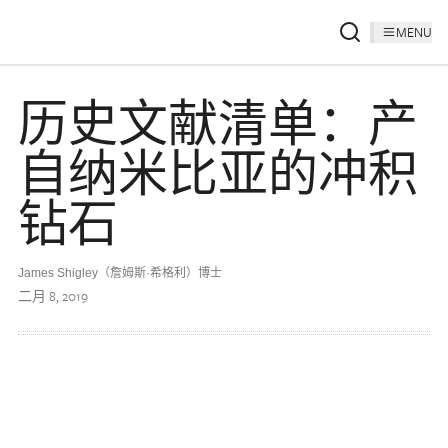
MENU
历史文献清单：产
自纳米比亚的冲积
钻石
James Shigley（詹姆斯·希格利）博士
二月 8, 2019