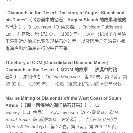
"Diamonds in the Desert: The story of August Stauch and
his Times"（《沙漠中的钻石：August Stauch 的故事和他的
时代》）
，O. Levinson（O·莱文森），Tafelberg Publishers
Ltd.，开普敦，第 172 页，（1983 年）。这本书记录了在吕德
里茨附近的纳米比亚发现钻石的过程，以及随后几年沿着小镇
南海岸和北海岸进行的钻石开采。
The Story of CDM [Consolidated Diamond Mines] –
Diamonds in the Desert（《CDM 的故事 — 沙漠中的钻
石》）
，未知作者，
Optima Magazine
，第 37 卷，第 2 期，第
85-92 页，（1989 年）。论述了这家采矿公司的历史与现状。
Marine Mining of Diamonds off the West Coast of South
Africa（《南非西海岸的海洋钻石开采》）
，J.J.
Gurney（J.J.·格尼）、A.A. Levinson（
A·A·莱文森）和 H.
Stuart-Smith（H.斯图华特—史密斯），《宝石与宝石学》
(Gems & Gemology)
，第 27 卷，第 4 期，第 206-219 页，