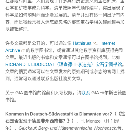
在那段时间里，人们发现了许多具有历史意义的宝石矿床，宝
石学和矿物学成为科学。清单按照年代顺序编写，突出展现了
科学是如何随时间而逐渐发展的。清单并没有逐一列出所有内
容，而是将经常被人遗忘或忽略的那些宝石学相关趣闻趣事加
以编辑整理。
许多文章都是公开的，可以通过像
Hathitrust
、
Internet
Archive
的数字图书馆，或者通过其他数字资料库获得完整
文章。最近出版的书籍和文章通常可以在图书馆找到，比如
RICHARD T. LIDDICOAT（理查德·T·李迪克）宝石学图书馆
。
文章的摘要通常可以在文章发表的原始期刊或杂志的官网上找
到，通常可以通过联系出版社购买文章。
关于 GIA 图书馆的馆藏和入场权限，请
联系
GIA 卡尔斯巴德图
书馆。
Kommen in Deutsch-Südwestafrika Diamanten vor?（《钻
石是否发现于德属非州西南部？》）
，H. Mentzel（H·门泽
尔），
Glückauf: Berg- und Hüttenmännische Wochenschrift
，