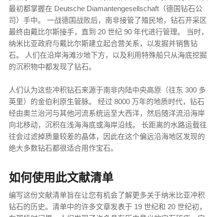
最初都掌握在 Deutsche Diamantengesellschaft（德国钻石公
司）手中。 一战德国战败后，南非接管了殖民地，钻石开采区
最终由戴比尔斯接手，直到 20 世纪 90 年代进行管理。 当时，
纳米比亚政府与戴比尔斯建立起合营关系，以发掘并销售钻
石。 人们在沿岸海滩沙地下方，以及利用特殊船只从海底挖掘
的沉积物中都发现了钻石。
人们认为这些冲积钻石来源于南非内陆中央高原（往东 300 多
英里）的金伯利原生管脉。 经过 8000 万年的地质时代，钻石
经由奥兰治河与其他河流系统运至大西洋，然后随洋流沿海岸
向北移动，沉积在浅海海底或海岸沿线。 长距离的水路运载往
往会过滤掉质量较差的晶体，因此在这个偏远沿海地区发现的
绝大多数钻石都很适合用作宝石。
如何使用此文献清单
编写这份文献清单旨在让您有机会了解更多关于纳米比亚冲积
钻石的历史。清单中的许多文章发表于 19 世纪和 20 世纪初，