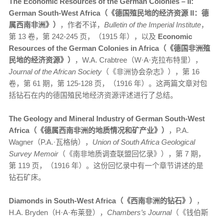
The Economic Resources of the German Colonies – II:
German South-West Africa（《德国殖民地的经济资源 II：德
属西南非洲》）
，作者不详，
Bulletin of the Imperial Institute
，
第 13 卷，第 242-245 页，（1915 年），以及
Economic
Resources of the German Colonies in Africa（《德国非洲殖
民地的经济资源》）
，W.A. Crabtree（W·A·克拉布特里），
Journal of the African Society
（《非洲协会杂志》），第 16
卷，第 61 期，第 125-128 页，（1916 年）。这两篇文章对包
括钻石在内的德国殖民地经济资源评述进行了总结。
The Geology and Mineral Industry of German South-West
Africa（《德属西南非洲的地质情况和矿产业》）
，P.A.
Wagner（P.A.·瓦格纳），
Union of South Africa Geological
Survey Memoir
（《南非地质调查联盟回忆录》），第 7 期，
第 119 页，（1916 年）。这份回忆录中有一个章节讲述的是
钻石矿床。
Diamonds in South-West Africa（《西南非洲的钻石》）
，
H.A. Bryden（H·A·布莱登），
Chambers’s Journal
（《钱伯斯