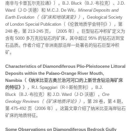
南非与卡普瓦尔克拉通》），B.J. Bluck（B.J.·布拉克）、J.D.
Ward（J·D·沃德）和 M.C.J. De Wit
，Mineral Deposits and
Earth Evolution（《矿床和地球演变》）
，Geological Society
of London Special Publication（《伦敦地质学会特刊》），第
248 卷，第 213-245 页，（2005 年）。巨型钻石冲积矿定义为
含有 5000 多万克拉钻石的矿床，其中超过 95% 的钻石达到宝
石品质。作者介绍了非洲南部沿岸一处著名的钻石巨型冲积
矿。
Characteristics of Diamondiferous Plio-Pleistocene Littoral
Deposits within the Palaeo-Orange River Mouth,
Namibia（《纳米比亚古奥兰治河河口的上新世含钻沿海矿床
的特征》）
，R.I. Spaggiari（R·I·斯帕贾利），B.J.
Bluck（B.J.·布拉克）和 J.D. Ward（J·D·沃德），
Ore
Geology Reviews（《矿床地质评论》）
，第 28 卷，第 4 期，
第 475-492 页（2006 年）。这篇文章介绍了纳米比亚海岸钻石
矿床的地质特征。
Some Observations on Diamondiferous Bedrock Gully