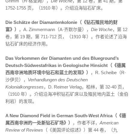
Grimm（H·格里姆），
Die Woche
，第 12 卷，第 41 期，第
1752-1755 页，（1910 年）。介绍沿海钻石矿床。
Die Schätze der Diamantenkolonie（《钻石殖民地的财
富》）
，A. Zimmermann（A·齐默尔曼），
Die Woche
，第 12
卷，第 19 期，第 711-712 页，（1910 年）。作者论述了沿海
钻石矿床的经济作用。
Das Vorkommen der Diamanten und des Blueground’s
Deutsch-Südwestafrikas in Geologische Hinsicht（《德属
西南非洲地质环境中钻石和蓝土的发现》）
，R. Scheibe（R·
沙伊贝），
Verhandlungen des Deutschen
Kolonialkongresses
，D. Reimer Verlag，柏林，第 32-40 页，
（1910 年）。介绍沿海冲积钻石矿床以及殖民地内蓝土（金伯
利岩）的发现。
A New Diamond Field in German South-West Africa（《德
属西南非洲的一处新钻石矿场》）
，作者不详，
American
Review of Reviews
（《美国评论综述》）第 44 卷，（九