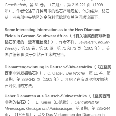
Gesellschaft
，第 61 卷，（四月），第 219-221 页（1909
年）。作者论述了几种可能的钻石产地理论，他总结为，钻石
从非洲南部中央地区的金伯利管脉延奥兰治河顺流而下。
Some Interesting Information as to the New Diamond
Fields in German Southwest Africa（《有关德属西南非洲新
钻石矿场的一些有趣信息》）
，作者不详，
Jewelers’ Circular-
Weekly
，第 58 卷，第 10 期，第 71 和 73 页（1909 年）。美
国驻德领事 关于新钻石矿床的报告。
Diamantengewinnung in Deutsch-Südwestafrika（《在德属
西南非洲发掘钻石》）
，C. Gagel，
Die Woche
，第 11 卷，第
,8 期，第 339-342 页（1909 年）。介绍了在海滩沙地发掘钻
石时使用的方法。
Ueber Diamanten aus Deutsch-Südwestafrika（《德属西南
非洲的钻石》）
，E. Kaiser（E·凯撒），
Centralblatt für
Mineralogie, Geologie und Paläontologie
，第 8 期，第 235-244
页，（1909 年）；以及 Das Vorkommen der Diamanten in