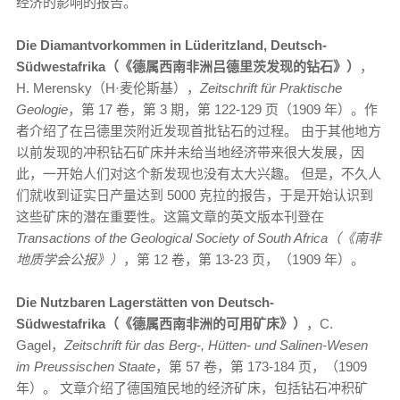
经济的影响的报告。
Die Diamantvorkommen in Lüderitzland, Deutsch-
Südwestafrika（《德属西南非洲吕德里茨发现的钻石》）
，
H. Merensky（H·麦伦斯基），
Zeitschrift für Praktische
Geologie
，第 17 卷，第 3 期，第 122-129 页（1909 年）。作
者介绍了在吕德里茨附近发现首批钻石的过程。 由于其他地方
以前发现的冲积钻石矿床并未给当地经济带来很大发展，因
此，一开始人们对这个新发现也没有太大兴趣。 但是，不久人
们就收到证实日产量达到 5000 克拉的报告，于是开始认识到
这些矿床的潜在重要性。这篇文章的英文版本刊登在
Transactions of the Geological Society of South Africa（《南非
地质学会公报》）
，第 12 卷，第 13-23 页，（1909 年）。
Die Nutzbaren Lagerstätten von Deutsch-
Südwestafrika（《德属西南非洲的可用矿床》）
，C.
Gagel，
Zeitschrift für das Berg-, Hütten- und Salinen-Wesen
im Preussischen Staate
，第 57 卷，第 173-184 页，（1909
年）。 文章介绍了德国殖民地的经济矿床，包括钻石冲积矿