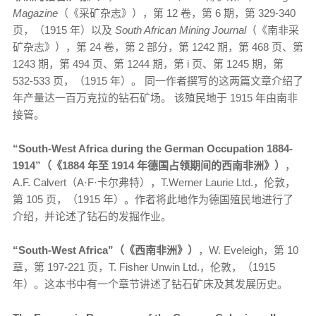
Magazine
（《采矿杂志》），第 12 卷，第 6 期，第 329-340
页，（1915 年）以及
South African Mining Journal
（《南非采
矿杂志》），第 24 卷，第 2 部分，第 1242 期，第 468 页、第
1243 期，第 494 页、第 1244 期，第 i 页、第 1245 期，第
532-533 页，（1915 年）。 同一作者撰写的这两篇文章介绍了
年产量达一百万克拉的钻石矿场。 该殖民地于 1915 年由南非
接管。
“South-West Africa during the German Occupation 1884-
1914”（《1884 年至 1914 年德国占领期间的西南非洲》）
，
A.F. Calvert（A·F·卡尔弗特），T.Werner Laurie Ltd.，伦敦，
第 105 页，（1915 年）。作者将此地作为德国殖民地进行了
介绍，并论述了钻石的发掘作业。
“South-West Africa”（《西南非洲》）
，W. Eveleigh，第 10
章，第 197-221 页，T. Fisher Unwin Ltd.，伦敦，（1915
年）。这本书中有一个章节讲述了钻石矿床及其发展历史。