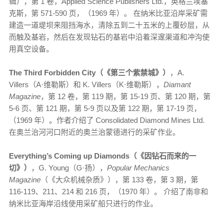
辑），第 1 卷，Applied Science Publishers Ltd.，英格兰埃塞
克斯，第 571-590 页，（1969 年）。 在纳米比亚沿岸采矿需
建造一道堤坝来阻挡海水，清除五到二十五米的上覆砂层，从
而触及基岩，然后在发现钻石的基岩中沿着深邃渠道和冲沟使
用真空设备。
The Third Forbidden City（《第三个紫禁城》）
，A.
Villers（A·维勒斯）和 K. Villers（K·维勒斯），
Diamant
Magazine
，第 12 卷，第 119 期，第 15-19 页、第 120 期，第
5-6 页、第 121 期，第 5-9 页以及第 122 期，第 17-19 页，
（1969 年）。作者介绍了 Consolidated Diamond Mines Ltd.
在奥兰治河河口附近的奥兰治蒙德进行的采矿作业。
Everything’s Coming up Diamonds（《因钻石而来的一
切》）
，G. Young（G·扬），
Popular Mechanics
Magazine
（《大众机械杂质》），第 133 卷，第 3 期，第
116-119、211、214 和 216 页，（1970 年）。 介绍了南非和
纳米比亚海岸沿线使用采矿船只进行的作业。