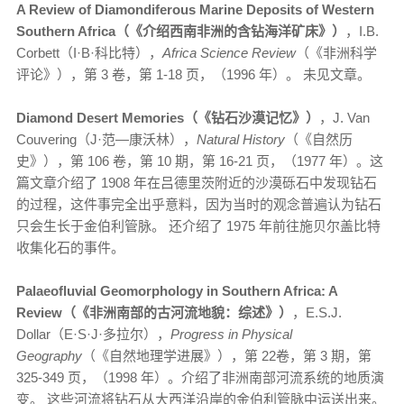
A Review of Diamondiferous Marine Deposits of Western
Southern Africa（《介绍西南非洲的含钻海洋矿床》）
，I.B.
Corbett（I·B·科比特），
Africa Science Review
（《非洲科学
评论》），第 3 卷，第 1-18 页，（1996 年）。 未见文章。
Diamond Desert Memories（《钻石沙漠记忆》）
，J. Van
Couvering（J·范—康沃林），
Natural History
（《自然历
史》），第 106 卷，第 10 期，第 16-21 页，（1977 年）。这
篇文章介绍了 1908 年在吕德里茨附近的沙漠砾石中发现钻石
的过程，这件事完全出乎意料，因为当时的观念普遍认为钻石
只会生长于金伯利管脉。 还介绍了 1975 年前往施贝尔盖比特
收集化石的事件。
Palaeofluvial Geomorphology in Southern Africa: A
Review（《非洲南部的古河流地貌：综述》）
，E.S.J.
Dollar（E·S·J·多拉尔），
Progress in Physical
Geography
（《自然地理学进展》），第 22卷，第 3 期，第
325-349 页，（1998 年）。介绍了非洲南部河流系统的地质演
变。 这些河流将钻石从大西洋沿岸的金伯利管脉中运送出来。