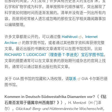
在那段时间里，人们发现了许多具有历史意义的宝石矿床，宝
石学和矿物学成为科学。清单按照年代顺序编写，突出展现了
科学是如何随时间而逐渐发展的。清单并没有逐一列出所有内
容，而是将经常被人遗忘或忽略的那些宝石学相关趣闻趣事加
以编辑整理。
许多文章都是公开的，可以通过像
Hathitrust
、
Internet
Archive
的数字图书馆，或者通过其他数字资料库获得完整
文章。最近出版的书籍和文章通常可以在图书馆找到，比如
RICHARD T. LIDDICOAT（理查德·T·李迪克）宝石学图书馆
。
文章的摘要通常可以在文章发表的原始期刊或杂志的官网上找
到，通常可以通过联系出版社购买文章。
关于 GIA 图书馆的馆藏和入场权限，请
联系
GIA 卡尔斯巴德
图书馆。
Kommen in Deutsch-Südwestafrika Diamanten vor?（《钻
石是否发现于德属非州西南部？》）
，H. Mentzel（H·门泽
尔），
Glückauf: Berg- und Hüttenmännische Wochenschrift
，