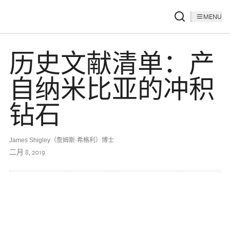
MENU
历史文献清单：产
自纳米比亚的冲积
钻石
James Shigley（詹姆斯·希格利）博士
二月 8, 2019