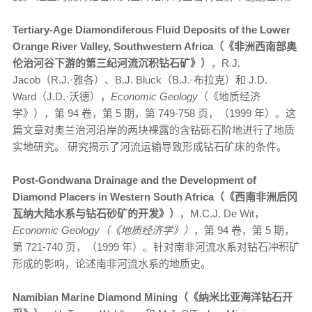
Tertiary-Age Diamondiferous Fluid Deposits of the Lower
Orange River Valley, Southwestern Africa（《非洲西南部奥
伦治河谷下游的第三纪河流沉积钻石矿》）
，R.J.
Jacob（R.J.·雅各）、B.J. Bluck（B.J.·布拉克）和 J.D.
Ward（J.D.·沃德），
Economic Geology
（《地质经济
学》），第 94 卷，第 5 期，第 749-758 页，（1999 年）。这
篇文章对奥兰治河沿岸的两块裸露的含钻砾石阶地进行了地质
实地研究。 研究揭示了河流运输导致形成钻石矿床的条件。
Post-Gondwana Drainage and the Development of
Diamond Placers in Western South Africa（《西南非洲后冈
瓦纳大陆水系与钻石砂矿的开发》）
，M.C.J. De Wit，
Economic Geology（《地质经济学》）
，第 94 卷，第 5 期，
第 721-740 页，（1999 年）。针对南非河流水系对钻石冲积矿
形成的影响，论述南非河流水系的地质史。
Namibian Marine Diamond Mining（《纳米比亚海洋钻石开