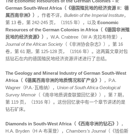
The Economic Resources of the German Colonies – II:
German South-West Africa（《德国殖民地的经济资源 II：德
属西南非洲》）
，作者不详，
Bulletin of the Imperial Institute
，
第 13 卷，第 242-245 页，（1915 年），以及
Economic
Resources of the German Colonies in Africa（《德国非洲殖
民地的经济资源》）
，W.A. Crabtree（W·A·克拉布特里），
Journal of the African Society
（《非洲协会杂志》），第 16
卷，第 61 期，第 125-128 页，（1916 年）。这两篇文章对包
括钻石在内的德国殖民地经济资源评述进行了总结。
The Geology and Mineral Industry of German South-West
Africa（《德属西南非洲的地质情况和矿产业》）
，P.A.
Wagner（P.A.·瓦格纳），
Union of South Africa Geological
Survey Memoir
（《南非地质调查联盟回忆录》），第 7 期，
第 119 页，（1916 年）。这份回忆录中有一个章节讲述的是
钻石矿床。
Diamonds in South-West Africa（《西南非洲的钻石》）
，
H.A. Bryden（H·A·布莱登），
Chambers’s Journal
（《钱伯斯