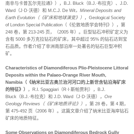
南非与卡普瓦尔克拉通》），B.J. Bluck（B.J.·布拉克）、J.D.
Ward（J·D·沃德）和 M.C.J. De Wit
，Mineral Deposits and
Earth Evolution（《矿床和地球演变》）
，Geological Society
of London Special Publication（《伦敦地质学会特刊》），第
248 卷，第 213-245 页，（2005 年）。巨型钻石冲积矿定义为
含有 5000 多万克拉钻石的矿床，其中超过 95% 的钻石达到宝
石品质。作者介绍了非洲南部沿岸一处著名的钻石巨型冲积
矿。
Characteristics of Diamondiferous Plio-Pleistocene Littoral
Deposits within the Palaeo-Orange River Mouth,
Namibia（《纳米比亚古奥兰治河河口的上新世含钻沿海矿床
的特征》）
，R.I. Spaggiari（R·I·斯帕贾利），B.J.
Bluck（B.J.·布拉克）和 J.D. Ward（J·D·沃德），
Ore
Geology Reviews（《矿床地质评论》）
，第 28 卷，第 4 期，
第 475-492 页（2006 年）。这篇文章介绍了纳米比亚海岸钻石
矿床的地质特征。
Some Observations on Diamondiferous Bedrock Gully