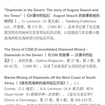
"Diamonds in the Desert: The story of August Stauch and
his Times"（《沙漠中的钻石：August Stauch 的故事和他的
时代》）
，O. Levinson（O·莱文森），Tafelberg Publishers
Ltd.，开普敦，第 172 页，（1983 年）。这本书记录了在吕德
里茨附近的纳米比亚发现钻石的过程，以及随后几年沿着小镇
南海岸和北海岸进行的钻石开采。
The Story of CDM [Consolidated Diamond Mines] –
Diamonds in the Desert（《CDM 的故事 — 沙漠中的钻
石》）
，未知作者，
Optima Magazine
，第 37 卷，第 2 期，第
85-92 页，（1989 年）。论述了这家采矿公司的历史与现状。
Marine Mining of Diamonds off the West Coast of South
Africa（《南非西海岸的海洋钻石开采》）
，J.J.
Gurney（J.J.·格尼）、A.A. Levinson（
A·A·莱文森）和 H.
Stuart-Smith（H.斯图华特—史密斯），《宝石与宝石学》
(Gems & Gemology)
，第 27 卷，第 4 期，第 206-219 页，