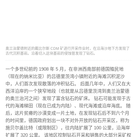
奥兰治蒙德附近的戴比尔斯 CDM 矿进行开采作业时，在沿海沙地下方发现了
古代沉积基岩。沿着切入这块基岩的侵蚀管发现了钻石。
一个多世纪前的 1908 年 5 月，在非洲西南部前德国殖民地
（现在的纳米比亚）的吕德里茨湾小镇附近的海滩沉积泥沙
中，人们首次发现散落的冲积钻石。 后面几年中，人们又在大
西洋沿岸的一个狭窄地段（也就是从吕德里茨湾到奥兰治蒙德
的奥兰治河之间）发现了富含钻石的矿床。 钻石可能发现于古
代的海滩梯田（现在已成为内陆）、现代海滩或沿岸海底。 随
后，这片贫瘠的沙漠变成一片土地，在发现钻石后不到六个月
的时间里，德国政府划出一块不对外开放的钻石开采区，称为
施贝尔盖比特（或限制区），往内陆扩展了 100 公里，沿海岸
扩展了 320 公里。 该地区控制钻石开采和销售的大部分采矿权