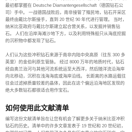
最初都掌握在 Deutsche Diamantengesellschaft（德国钻石公
司）手中。 一战德国战败后，南非接管了殖民地，钻石开采区
最终由戴比尔斯接手，直到 20 世纪 90 年代进行管理。 当时，
纳米比亚政府与戴比尔斯建立起合营关系，以发掘并销售钻
石。 人们在沿岸海滩沙地下方，以及利用特殊船只从海底挖掘
的沉积物中都发现了钻石。
人们认为这些冲积钻石来源于南非内陆中央高原（往东 300 多
英里）的金伯利原生管脉。 经过 8000 万年的地质时代，钻石
经由奥兰治河与其他河流系统运至大西洋，然后随洋流沿海岸
向北移动，沉积在浅海海底或海岸沿线。 长距离的水路运载往
往会过滤掉质量较差的晶体，因此在这个偏远沿海地区发现的
绝大多数钻石都很适合用作宝石。
如何使用此文献清单
编写这份文献清单旨在让您有机会了解更多关于纳米比亚冲积
钻石的历史。清单中的许多文章发表于 19 世纪和 20 世纪初，