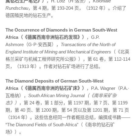
属钻石生产笔记》）
，H. Lotz（H·洛茨），
Koloniale
Rundschau
，第 4 期，第 193-204 页，（1912 年）。介绍了
德国殖民地的钻石生产。
The Occurrence of Diamonds in German South-West
Africa（《德属西南非洲钻石的发现》）
，G.P.
Ashmore（G·P·安西莫），
Transactions of the North of
England Institute of Mining and Mechanical Engineers
（《北英
格兰采矿与机械工程师研究所公报》），第 61 卷，第 112-114
页，（1913 年）。作者对钻石矿场进行了总结。
The Diamond Deposits of German South-West
Africa（《德属西南非洲的钻石矿床》）
，P.A. Wagner（P.A.·
瓦格纳），
South African Mining Journal（《南非采矿杂
志》）
，第 24 卷，第 1 部分，第 1197 期，第 7 页、第 1199
期，第 40 页、第 1200 期，第 54 页以及第 1201 期，第 71 页
（1914 年）。这些信息经同一作者概括总结，编撰成书籍——
“The Diamond Fields of South Africa”（《南非的钻石矿
场》）。