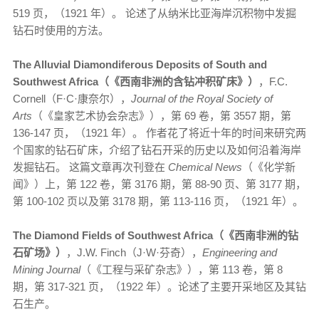
519 页，（1921 年）。 论述了从纳米比亚海岸沉积物中发掘
钻石时使用的方法。
The Alluvial Diamondiferous Deposits of South and
Southwest Africa（《西南非洲的含钻冲积矿床》）
，F.C.
Cornell（F·C·康奈尔），
Journal of the Royal Society of
Arts
（《皇家艺术协会杂志》），第 69 卷，第 3557 期，第
136-147 页，（1921 年）。 作者花了将近十年的时间来研究两
个国家的钻石矿床，介绍了钻石开采的历史以及如何沿着海岸
发掘钻石。 这篇文章再次刊登在
Chemical News
（《化学新
闻》）上，第 122 卷，第 3176 期，第 88-90 页、第 3177 期，
第 100-102 页以及第 3178 期，第 113-116 页，（1921 年）。
The Diamond Fields of Southwest Africa（《西南非洲的钻
石矿场》）
，J.W. Finch（J·W·芬奇），
Engineering and
Mining Journal
（《工程与采矿杂志》），第 113 卷，第 8
期，第 317-321 页，（1922 年）。论述了主要开采地区及其钻
石生产。