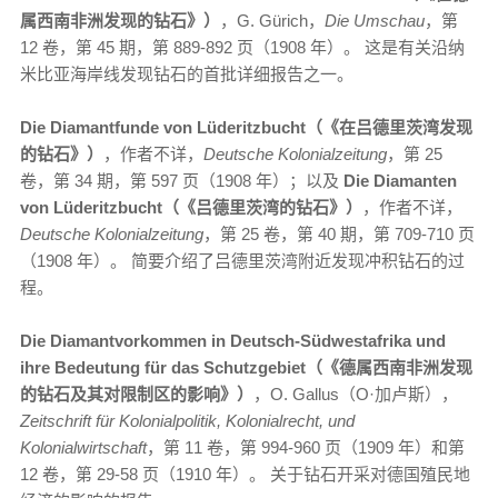
属西南非洲发现的钻石》）
，G. Gürich，
Die Umschau
，第
12 卷，第 45 期，第 889-892 页（1908 年）。 这是有关沿纳
米比亚海岸线发现钻石的首批详细报告之一。
Die Diamantfunde von Lüderitzbucht（《在吕德里茨湾发现
的钻石》）
，作者不详，
Deutsche Kolonialzeitung
，第 25
卷，第 34 期，第 597 页（1908 年）；以及
Die Diamanten
von Lüderitzbucht（《吕德里茨湾的钻石》）
，作者不详，
Deutsche Kolonialzeitung
，第 25 卷，第 40 期，第 709-710 页
（1908 年）。 简要介绍了吕德里茨湾附近发现冲积钻石的过
程。
Die Diamantvorkommen in Deutsch-Südwestafrika und
ihre Bedeutung für das Schutzgebiet（《德属西南非洲发现
的钻石及其对限制区的影响》）
，O. Gallus（O·加卢斯），
Zeitschrift für Kolonialpolitik, Kolonialrecht, und
Kolonialwirtschaft
，第 11 卷，第 994-960 页（1909 年）和第
12 卷，第 29-58 页（1910 年）。 关于钻石开采对德国殖民地