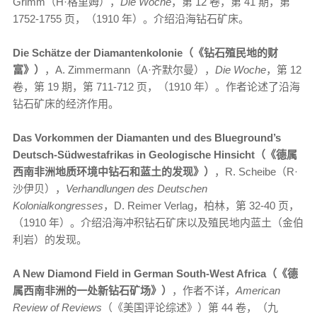
Grimm（H·格里姆），
Die Woche
，第 12 卷，第 41 期，第
1752-1755 页，（1910 年）。介绍沿海钻石矿床。
Die Schätze der Diamantenkolonie（《钻石殖民地的财
富》）
，A. Zimmermann（A·齐默尔曼），
Die Woche
，第 12
卷，第 19 期，第 711-712 页，（1910 年）。作者论述了沿海
钻石矿床的经济作用。
Das Vorkommen der Diamanten und des Blueground’s
Deutsch-Südwestafrikas in Geologische Hinsicht（《德属
西南非洲地质环境中钻石和蓝土的发现》）
，R. Scheibe（R·
沙伊贝），
Verhandlungen des Deutschen
Kolonialkongresses
，D. Reimer Verlag，柏林，第 32-40 页，
（1910 年）。介绍沿海冲积钻石矿床以及殖民地内蓝土（金伯
利岩）的发现。
A New Diamond Field in German South-West Africa（《德
属西南非洲的一处新钻石矿场》）
，作者不详，
American
Review of Reviews
（《美国评论综述》）第 44 卷，（九