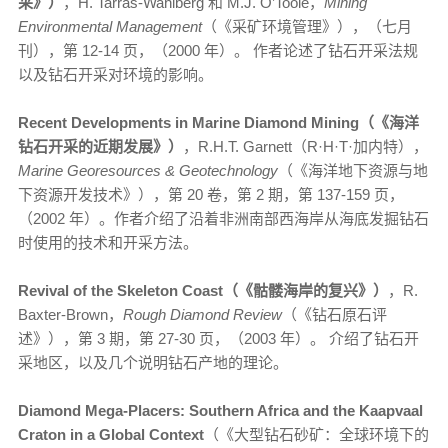
采》）
，H. Tarras-Wahlberg 和 M.J. O’Toole，
Mining
Environmental Management
（《采矿环境管理》），（七月
刊），第 12-14 页，（2000 年）。 作者论述了钻石开采法规
以及钻石开采对环境的影响。
Recent Developments in Marine Diamond Mining（《海洋
钻石开采的近期发展》）
，R.H.T. Garnett（R·H·T·加内特），
Marine Georesources & Geotechnology
（《海洋地下资源与地
下资源开发技术》），第 20 卷，第 2 期，第 137-159 页，
（2002 年）。作者介绍了沿着非洲南部西海岸从海底发掘钻石
时使用的技术和开采方法。
Revival of the Skeleton Coast（《骷髅海岸的复兴》）
，R.
Baxter-Brown，
Rough Diamond Review
（《钻石原石评
述》），第 3 期，第 27-30 页，（2003 年）。 介绍了钻石开
采地区，以及几个说明钻石产地的理论。
Diamond Mega-Placers: Southern Africa and the Kaapvaal
Craton in a Global Context
（《大型钻石砂矿：全球环境下的