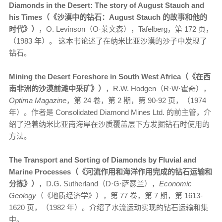
Diamonds in the Desert: The story of August Stauch and
his Times（《沙漠中的钻石：August Stauch 的故事和他的
时代》）
，O. Levinson（O·莱文森），Tafelberg，第 172 页，
（1983 年）。 这本书论述了在纳米比亚沙漠的沙子中发现了
钻石。
Mining the Desert Foreshore in South West Africa（《在西
南非洲的沙漠前滩中采矿》）
，R.W. Hodgen（R·W·霍奇），
Optima Magazine
，第 24 卷，第 2 期，第 90-92 页，（1974
年）。作者是 Consolidated Diamond Mines Ltd. 的前主管，介
绍了沿着纳米比亚南海岸在沙质覆盖层下方发掘钻石时使用的
方法。
The Transport and Sorting of Diamonds by Fluvial and
Marine Processes（《河流作用和海洋作用完成的钻石运输和
分拣》）
，D.G. Sutherland（D·G·萨瑟兰），
Economic
Geology
（《地质经济学》），第 77 卷，第 7 期，第 1613-
1620 页，（1982 年）。介绍了水流运动实现的钻石运输和集
中。