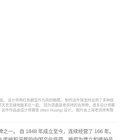
造。 设计师用红色碧玺作为凤的眼睛。 制作这件珠宝时运用了多种技
节天衣无缝地联系在一起。 因为凤凰是老凤祥的吉祥物，很多设计师都
作品由设计师黄雯 (Wen Huang) 设计。 图片由上海老凤祥有限
。 自 1848 年成立至今，连续经营了 166 年。
久传统和深厚的中国文化底蕴，被视为建立和维护品