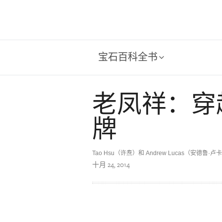
宝石百科全书
老凤祥：穿
牌
Tao Hsu（许焘）和 Andrew Lucas（安德鲁·卢
十月 24, 2014