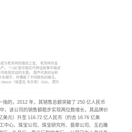
”已经成为老凤祥的镇店之宝。 老凤祥的金
。 “八仙”是中国古代神话故事中描述
中极受欢迎的主题。 葫芦代表好运和
的许多细节，并镶嵌了不同颜色的硬玉。
elch（埃里克·韦尔奇）/GIA。 照片
的，2012 年，其销售总额突破了 250 亿人民币
12 年中，该公司的销售额稳步实现两位数增长，其品牌价
 亿美元）升至 116.72 亿人民币（约合 18.76 亿美
加工中心、珠宝公司、珠宝研究所、翡翠公司、玉石雕