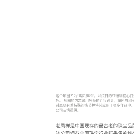
这个项圈名为“鸾凤祥和”，以炫目的红珊瑚精心打
巧。 项圈的内芯采用独特的连接设计，将所有树
对凤凰有着特殊的情节并将其应用于很多作品中。 这件
公司友情提供。
老凤祥是中国现存的最古老的珠宝品牌之一
该公司拥有全国珠宝行业所秉承的悠