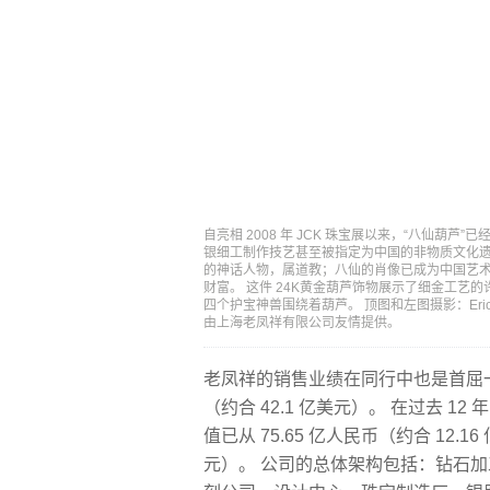
自亮相 2008 年 JCK 珠宝展以来，“八仙葫芦
银细工制作技艺甚至被指定为中国的非物质文化遗产
的神话人物，属道教；八仙的肖像已成为中国艺术
财富。 这件 24K黄金葫芦饰物展示了细金工艺
四个护宝神兽围绕着葫芦。 顶图和左图摄影：Eric W
由上海老凤祥有限公司友情提供。
老凤祥的销售业绩在同行中也是首屈一指
（约合 42.1 亿美元）。 在过去 
值已从 75.65 亿人民币（约合 12.16
元）。 公司的总体架构包括：钻石