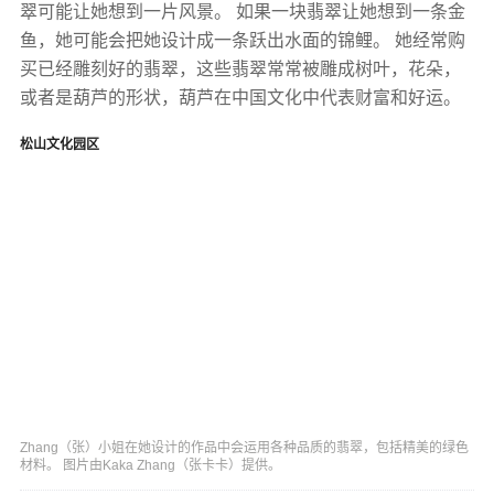
翠可能让她想到一片风景。 如果一块翡翠让她想到一条金
鱼，她可能会把她设计成一条跃出水面的锦鲤。 她经常购
买已经雕刻好的翡翠，这些翡翠常常被雕成树叶，花朵，
或者是葫芦的形状，葫芦在中国文化中代表财富和好运。
松山文化园区
Zhang（张）小姐在她设计的作品中会运用各种品质的翡翠，包括精美的绿色
材料。 图片由Kaka Zhang（张卡卡）提供。