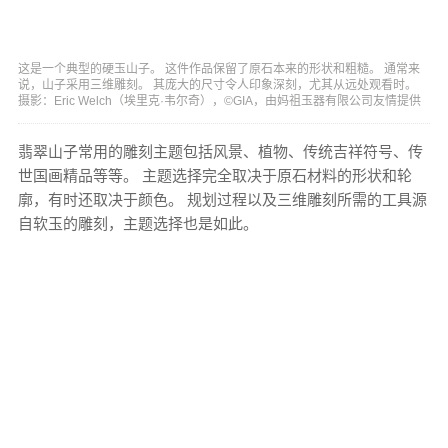
这是一个典型的硬玉山子。 这件作品保留了原石本来的形状和粗糙。 通常来
说，山子采用三维雕刻。 其庞大的尺寸令人印象深刻，尤其从远处观看时。
摄影：Eric Welch（埃里克·韦尔奇），©GIA，由妈祖玉器有限公司友情提供
翡翠山子常用的雕刻主题包括风景、植物、传统吉祥符号、传
世国画精品等等。 主题选择完全取决于原石材料的形状和轮
廓，有时还取决于颜色。 规划过程以及三维雕刻所需的工具源
自软玉的雕刻，主题选择也是如此。