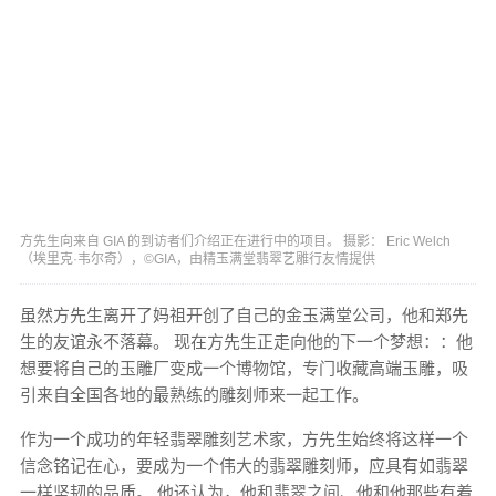
方先生向来自 GIA 的到访者们介绍正在进行中的项目。 摄影： Eric Welch
（埃里克·韦尔奇），©GIA，由精玉满堂翡翠艺雕行友情提供
虽然方先生离开了妈祖开创了自己的金玉满堂公司，他和郑先
生的友谊永不落幕。 现在方先生正走向他的下一个梦想：：他
想要将自己的玉雕厂变成一个博物馆，专门收藏高端玉雕，吸
引来自全国各地的最熟练的雕刻师来一起工作。
作为一个成功的年轻翡翠雕刻艺术家，方先生始终将这样一个
信念铭记在心，要成为一个伟大的翡翠雕刻师，应具有如翡翠
一样坚韧的品质。 他还认为，他和翡翠之间、他和他那些有着