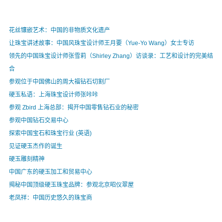
花丝镶嵌艺术：中国的非物质文化遗产
让珠宝讲述故事：中国风珠宝设计师王月要（Yue-Yo Wang）女士专访
领先的中国珠宝设计师张雪莉（Shirley Zhang）访谈录：工艺和设计的完美结
合
参观位于中国佛山的周大福钻石切割厂
硬玉私语：上海珠宝设计师张咔咔
参观 Zbird 上海总部：揭开中国零售钻石业的秘密
参观中国钻石交易中心
探索中国宝石和珠宝行业 (英语)
见证硬玉杰作的诞生
硬玉雕刻精神
中国广东的硬玉加工和贸易中心
揭秘中国顶级硬玉珠宝品牌：参观北京昭仪翠屋
老凤祥：中国历史悠久的珠宝商