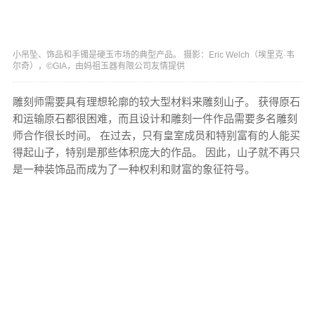
小吊坠、饰品和手镯是硬玉市场的典型产品。 摄影：Eric Welch（埃里克·韦
尔奇），©GIA，由妈祖玉器有限公司友情提供
雕刻师需要具有理想轮廓的较大型材料来雕刻山子。 获得原石
和运输原石都很困难，而且设计和雕刻一件作品需要多名雕刻
师合作很长时间。 在过去，只有皇室成员和特别富有的人能买
得起山子，特别是那些体积庞大的作品。 因此，山子就不再只
是一种装饰品而成为了一种权利和财富的象征符号。