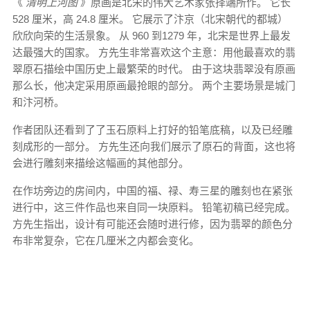
《
清明上河图
》原画是北宋的伟大艺术家张择端所作。 它长
528 厘米，高 24.8 厘米。 它展示了汴京（北宋朝代的都城）
欣欣向荣的生活景象。 从 960 到1279 年，北宋是世界上最发
达最强大的国家。 方先生非常喜欢这个主意：用他最喜欢的翡
翠原石描绘中国历史上最繁荣的时代。 由于这块翡翠没有原画
那么长，他决定采用原画最抢眼的部分。 两个主要场景是城门
和汴河桥。
作者团队还看到了了玉石原料上打好的铅笔底稿，以及已经雕
刻成形的一部分。 方先生还向我们展示了原石的背面，这也将
会进行雕刻来描绘这幅画的其他部分。
在作坊旁边的房间内，中国的福、禄、寿三星的雕刻也在紧张
进行中，这三件作品也来自同一块原料。 铅笔初稿已经完成。
方先生指出，设计有可能还会随时进行修，因为翡翠的颜色分
布非常复杂，它在几厘米之内都会变化。