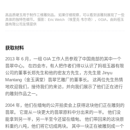
高品质硬玉用于制作三维雕刻品。 如果仔细观察，可以看到该雕刻展现了一些
具体的独特性细节。 摄影：Eric Welch （埃里克·韦尔奇），©GIA，由妈祖玉
器有限公司友情提供
获取材料
2013 年 6 月，一组 GIA 工作人员参观了中国南部的其中一个
翡翠中心。 在四会市，有人把作者们得以认识了妈祖玉器有限
公司的董事长郑先生和他的密友方先生，方先生是 Jinyu
Mantang（金玉满堂）翡翠艺雕厂的董事长。 这两位先生热情
地欢迎我们，接待我们的来访，并向我们展示了他们正在进行
的雕刻作品之一。
2004 年，他们在缅甸的公开拍卖会上获得这块他们正在雕刻的
翡翠。 它是从一块更大的翡翠原料中分出来的一半。 他们没
能拿到另一半，另一半至今还留在缅甸。 他们带回来的这块原
料重约八吨，他们将它切成两块。 其中一块正在被雕刻成一个