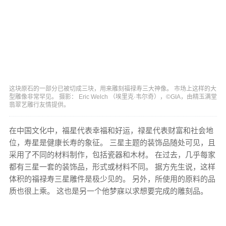
这块原石的一部分已被切成三块，用来雕刻福禄寿三大神像。 市场上这样的大
型雕像非常罕见。 摄影： Eric Welch （埃里克·韦尔奇），©GIA，由精玉满堂
翡翠艺雕行友情提供。
在中国文化中，福星代表幸福和好运，禄星代表财富和社会地
位，寿星是健康长寿的象征。 三星主题的装饰品随处可见，且
采用了不同的材料制作，包括瓷器和木材。 在过去，几乎每家
都有三星一套的装饰品，形式或材料不同。 据方先生说，这样
体积的福禄寿三星雕件是极少见的。 另外，所使用的原料的品
质也很上乘。 这也是另一个他梦寐以求想要完成的雕刻品。