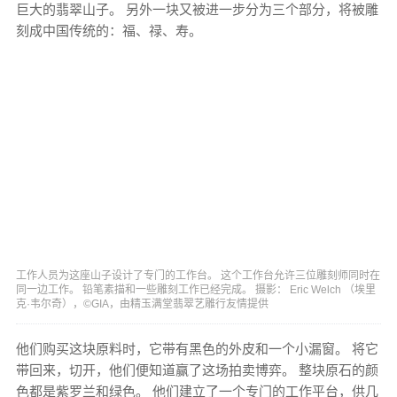
巨大的翡翠山子。 另外一块又被进一步分为三个部分，将被雕
刻成中国传统的：福、禄、寿。
工作人员为这座山子设计了专门的工作台。 这个工作台允许三位雕刻师同时在
同一边工作。 铅笔素描和一些雕刻工作已经完成。 摄影： Eric Welch （埃里
克·韦尔奇），©GIA，由精玉满堂翡翠艺雕行友情提供
他们购买这块原料时，它带有黑色的外皮和一个小漏窗。 将它
带回来，切开，他们便知道赢了这场拍卖博弈。 整块原石的颜
色都是紫罗兰和绿色。 他们建立了一个专门的工作平台，供几