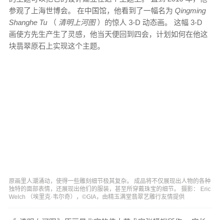
参观了上海世博会。 在中国馆，他看到了一幅名为
Qingming
Shanghe Tu
（
清明上河图
）的惊人 3-D 动态画。 这幅 3-D
画使方先生产生了灵感，他当天便回到四会，计划如何在他这
块翡翠原石上实现这个主题。
原画里人潮涌动，使得一些雕刻细节极其复杂。 成品将不仅展现出人物的各种
独特的面部表情，还展现出他们的服装，甚至所穿戴珠宝的细节。 摄影： Eric
Welch （埃里克·韦尔奇），©GIA，由精玉满堂翡翠艺雕行友情提供