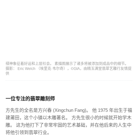
禄神象征着好运和上层社会。 素描图展示了诸多将被添加到成品中的细节。
摄影： Eric Welch （埃里克·韦尔奇），©GIA，由精玉满堂翡翠艺雕行友情提
供
一位专注的翡翠雕刻师
方先生的全名是方兴春 (Xingchun Fang)。 他 1975 年出生于福
建莆田，这个小镇以木雕著名。 方先生很小的时候就开始学木
雕。 这为他打下了非常牢固的艺术基础，并在他后来的人生中
将他引领到翡翠行业。