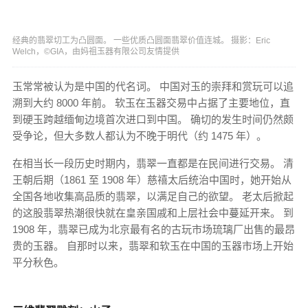
经典的翡翠切工为凸圆面。 一些优质凸圆面翡翠价值连城。 摄影：Eric
Welch，©GIA，由妈祖玉器有限公司友情提供
玉常常被认为是中国的代名词。 中国对玉的崇拜和赏玩可以追
溯到大约 8000 年前。 软玉在玉器交易中占据了主要地位，直
到硬玉跨越缅甸边境首次进口到中国。 确切的发生时间仍然颇
受争论，但大多数人都认为不晚于明代（约 1475 年）。
在相当长一段历史时期内，翡翠一直都是在民间进行交易。 清
王朝后期（1861 至 1908 年）慈禧太后统治中国时，她开始从
全国各地收集高品质的翡翠，以满足自己的欲望。 老太后掀起
的这股翡翠热潮很快就在皇亲国戚和上层社会中蔓延开来。 到
1908 年，翡翠已成为北京最有名的古玩市场琉璃厂出售的最昂
贵的玉器。 自那时以来，翡翠和软玉在中国的玉器市场上开始
平分秋色。