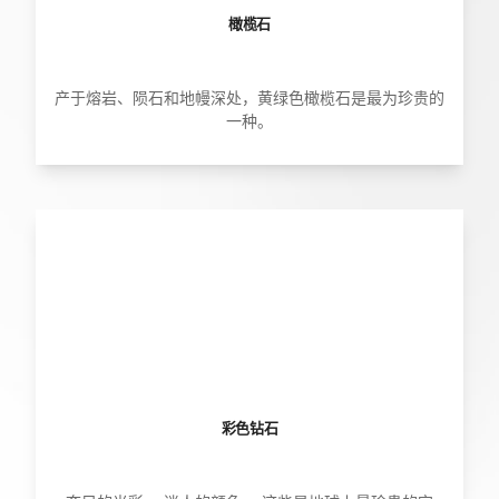
橄榄石
产于熔岩、陨石和地幔深处，黄绿色橄榄石是最为珍贵的
一种。
彩色钻石