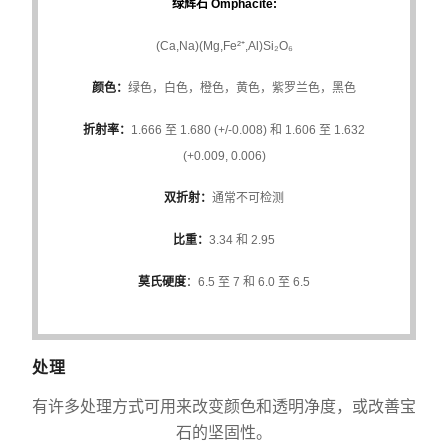
绿辉石 Omphacite:
(Ca,Na)(Mg,Fe²⁺,Al)Si₂O₆
颜色：
绿色，白色，橙色，黄色，紫罗兰色，黑色
折射率：
1.666 至 1.680 (+/-0.008) 和 1.606 至 1.632
(+0.009, 0.006)
双折射：
通常不可检测
比重：
3.34 和 2.95
莫氏硬度
：
6.5 至 7 和 6.0 至 6.5
处理
有许多处理方式可用来改变颜色和透明净度，或改善宝
石的坚固性。