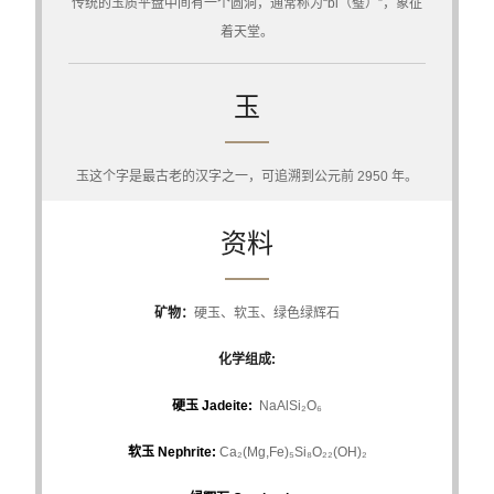
传统的玉质平盘中间有一个圆洞，通常称为“bi（璧）”，象征
着天堂。
玉
玉这个字是最古老的汉字之一，可追溯到公元前 2950 年。
资料
矿物：
硬玉、软玉、绿色绿辉石
化学组成:
硬玉 Jadeite:
NaAlSi₂O₆
软玉 Nephrite:
Ca₂(Mg,Fe)₅Si₈O₂₂(OH)₂