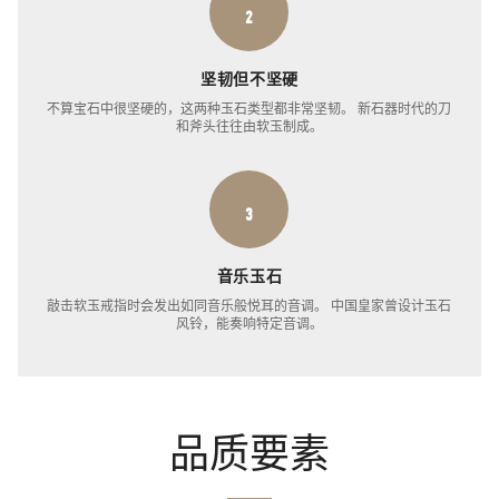
2
坚韧但不坚硬
不算宝石中很坚硬的，这两种玉石类型都非常坚韧。 新石器时代的刀
和斧头往往由软玉制成。
3
音乐玉石
敲击软玉戒指时会发出如同音乐般悦耳的音调。 中国皇家曾设计玉石
风铃，能奏响特定音调。
品质要素