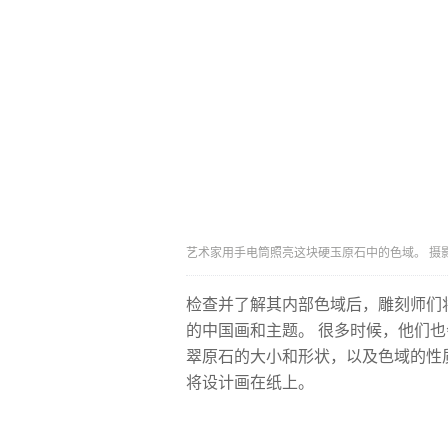
艺术家用手电筒照亮这块硬玉原石中的色域。 摄影：E
检查并了解其内部色域后，雕刻师们
的中国画和主题。 很多时候，他们
翠原石的大小和形状，以及色域的性
将设计画在纸上。