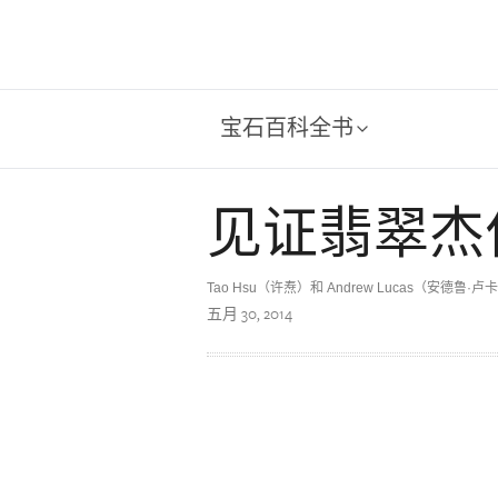
宝石百科全书
见证翡翠杰
Tao Hsu（许焘）和 Andrew Lucas（安德鲁·卢
五月 30, 2014