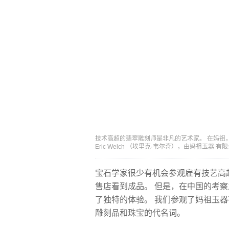
技术高超的翡翠雕刻师是非凡的艺术家。 在妈祖
Eric Welch （埃里克·韦尔奇），由妈祖玉器 
宝石学家很少有机会参观雇有技艺高
售店看到成品。 但是，在中国的考
了独特的体验。 我们参观了妈祖玉
雕刻品和珠宝的代名词。