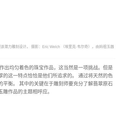
力雕刻设计。 摄影：Eric Welch （埃里克·韦尔奇），由妈祖玉器
创作出均匀着色的珠宝作品，这当然是一项挑战。但是
翠的这一特点恰恰是他们所追求的。 通过将天然的色
的平衡。 其中的关键在于雕刻师要充分了解翡翠原石
玉雕作品的主题相呼应。