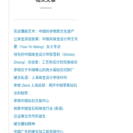
花丝镶嵌艺术：中国的非物质文化遗产
让珠宝讲述故事：中国风珠宝设计师王月
要（Yue-Yo Wang）女士专访
领先的中国珠宝设计师张雪莉（Shirley
Zhang）访谈录：工艺和设计的完美结合
参观位于中国佛山的周大福钻石切割厂
硬玉私语：上海珠宝设计师张咔咔
参观 Zbird 上海总部：揭开中国零售钻石
业的秘密
参观中国钻石交易中心
探索中国宝石和珠宝行业 (英语)
见证硬玉杰作的诞生
硬玉雕刻精神
中国广东的硬玉加工和贸易中心