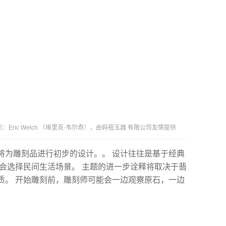
ric Welch （埃里克·韦尔奇），由妈祖玉器 有限公司友情提供
将为雕刻品进行初步的设计。。 设计往往是基于经典
也会选择民间生活场景。 主题的进一步诠释将取决于翡
质。 开始雕刻前，雕刻师可能会一边观察原石，一边