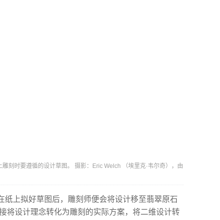
时要遵循的设计草图。 摄影：Eric Welch （埃里克·韦尔奇），由
在纸上拟好草图后，雕刻师便会将设计移至翡翠原石
直接将设计理念转化为雕刻的实际方案，将二维设计转