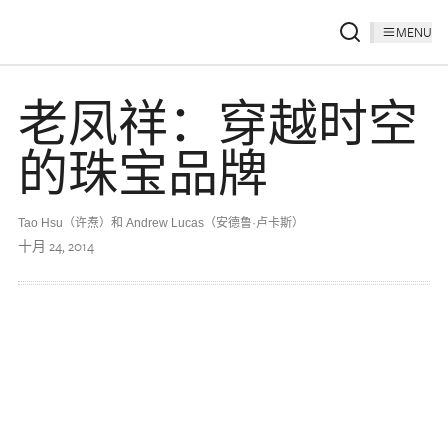
MENU
老凤祥：穿越时空
的珠宝品牌
Tao Hsu（许焘）和 Andrew Lucas（安德鲁·卢卡斯）
十月 24, 2014