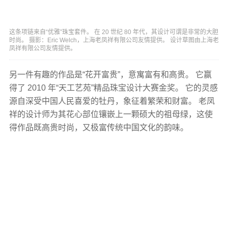
这条项链来自“优雅”珠宝套件。 在 20 世纪 80 年代，其设计可谓是非常的大胆
时尚。 摄影：Eric Welch，上海老凤祥有限公司友情提供。 设计草图由上海老
凤祥有限公司友情提供。
另一件有趣的作品是“花开富贵”，意寓富有和高贵。 它赢
得了 2010 年“天工艺苑”精品珠宝设计大赛金奖。 它的灵感
源自深受中国人民喜爱的牡丹，象征着繁荣和财富。 老凤
祥的设计师为其花心部位镶嵌上一颗硕大的祖母绿，这使
得作品既高贵时尚，又极富传统中国文化的韵味。