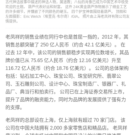
古代神话故事中描述的神话人物，属道教；八仙的肖像已成为中国艺术中极受
欢迎的主题。 葫芦代表好运和财富。 这件 24K黄金葫芦饰物展示了细金工艺
的许多细节，并镶嵌了不同颜色的硬玉。 四个护宝神兽围绕着葫芦。 顶图和
左图摄影：Eric Welch（埃里克·韦尔奇）/GIA。 照片由上海老凤祥有限公司友
情提供。
老凤祥的销售业绩在同行中也是首屈一指的，2012 年，其
销售总额突破了 250 亿人民币（约合 42.1 亿美元）。 在
过去 12 年中，该公司的销售额稳步实现两位数增长，其品
牌价值已从 75.65 亿人民币（约合 12.16 亿美元）升至
116.72 亿人民币（约合 18.76 亿美元）。 公司的总体架构
包括：钻石加工中心、珠宝公司、珠宝研究所、翡翠公
司、玉石雕刻公司、设计中心、珠宝制造厂、银器厂、礼
品厂、典当行和拍卖行。 公司已在上海证券交易所上市，
提升了品牌的融资能力，同时为品牌的发展提供了强有力
的支撑。
老凤祥的总部设在上海，仅上海就有超过 70 家门店。 该
公司在中国大陆拥有 2,000 多家零售店和精品店。 老凤祥