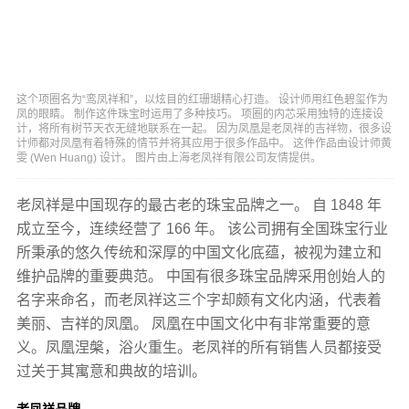
这个项圈名为“鸾凤祥和”，以炫目的红珊瑚精心打造。 设计师用红色碧玺作为
凤的眼睛。 制作这件珠宝时运用了多种技巧。 项圈的内芯采用独特的连接设
计，将所有树节天衣无缝地联系在一起。 因为凤凰是老凤祥的吉祥物，很多设
计师都对凤凰有着特殊的情节并将其应用于很多作品中。 这件作品由设计师黄
雯 (Wen Huang) 设计。 图片由上海老凤祥有限公司友情提供。
老凤祥是中国现存的最古老的珠宝品牌之一。 自 1848 年
成立至今，连续经营了 166 年。 该公司拥有全国珠宝行业
所秉承的悠久传统和深厚的中国文化底蕴，被视为建立和
维护品牌的重要典范。 中国有很多珠宝品牌采用创始人的
名字来命名，而老凤祥这三个字却颇有文化内涵，代表着
美丽、吉祥的凤凰。 凤凰在中国文化中有非常重要的意
义。凤凰涅槃，浴火重生。老凤祥的所有销售人员都接受
过关于其寓意和典故的培训。
老凤祥品牌