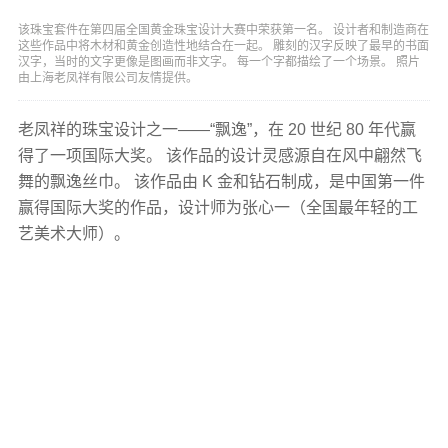
该珠宝套件在第四届全国黄金珠宝设计大赛中荣获第一名。 设计者和制造商在
这些作品中将木材和黄金创造性地结合在一起。 雕刻的汉字反映了最早的书面
汉字，当时的文字更像是图画而非文字。 每一个字都描绘了一个场景。 照片
由上海老凤祥有限公司友情提供。
老凤祥的珠宝设计之一——“飘逸”，在 20 世纪 80 年代赢
得了一项国际大奖。 该作品的设计灵感源自在风中翩然飞
舞的飘逸丝巾。 该作品由 K 金和钻石制成，是中​​国第一件
赢得国际大奖的作品，设计师为张心一（全国最年轻的工
艺美术大师）。