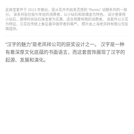
此珠宝套件于 2013 年推出，是从花卉中启发灵感的 “Remix” 动静系列的一部
分。 该系列旨在吸引年轻的消费者，以小钻石和玫瑰金为特色。 设计者使用
小钻石，使得时尚钻石珠宝更为实惠，适合预算有限的消费者。 该套件以兰花
为特征，兰花在传统上象征着中国学者的尊严。 照片由上海老凤祥有限公司友
情提供。
“汉字的魅力”是老凤祥公司的获奖设计之一。 汉字是一种
有着深厚文化底蕴的书面语言，而这套首饰展现了汉字的
起源、发展和演化。