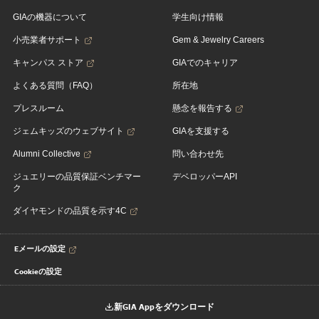
GIAの機器について
学生向け情報
小売業者サポート
Gem & Jewelry Careers
キャンパス ストア
GIAでのキャリア
よくある質問（FAQ）
所在地
プレスルーム
懸念を報告する
ジェムキッズのウェブサイト
GIAを支援する
Alumni Collective
問い合わせ先
ジュエリーの品質保証ベンチマー
デベロッパーAPI
ク
ダイヤモンドの品質を示す4C
Eメールの設定
Cookieの設定
新GIA Appをダウンロード