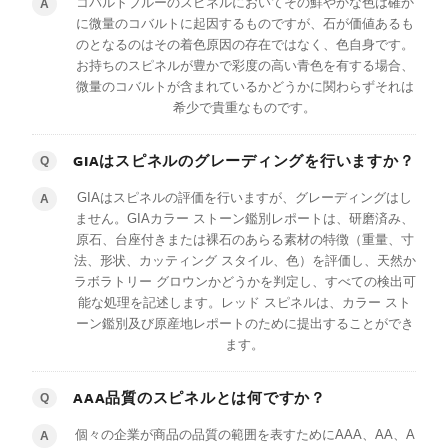
コバルトブルーのスピネルにおいてその鮮やかな色は確か
A
に微量のコバルトに起因するものですが、石が価値あるも
のとなるのはその着色原因の存在ではなく、色自身です。
お持ちのスピネルが豊かで彩度の高い青色を有する場合、
微量のコバルトが含まれているかどうかに関わらずそれは
希少で貴重なものです
。
GIAはスピネルのグレーディングを行いますか？
Q
GIAはスピネルの評価を行いますが、グレーディングはし
A
ません。GIAカラー ストーン鑑別レポートは、研磨済み、
原石、台座付きまたは裸石のあらる素材の特徴（重量、寸
法、形状、カッティング スタイル、色）を評価し、天然か
ラボラトリー グロウンかどうかを判定し、すべての検出可
能な処理を記述します。レッド スピネルは、カラー スト
ーン鑑別及び原産地レポートのために提出することができ
ます。
AAA品質のスピネルとは何ですか？
Q
個々の企業が商品の品質の範囲を表すためにAAA、AA、A
A