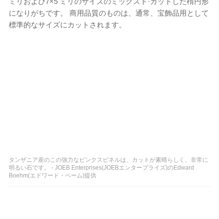
ミリおよび7×5 ミリのサイズのミックスド·カットした楕円形
になりがちです。 商用品質のものは、通常、宝飾品用として
標準的なサイズにカットされます。
タンザニア産のこの強力なピンクスピネルは、カットが素晴らしく、非常に
明るい石です。 - JOEB Enterprises(JOEBエンタープライズ)のEdward
Boehm(エドワード・ベーム)提供