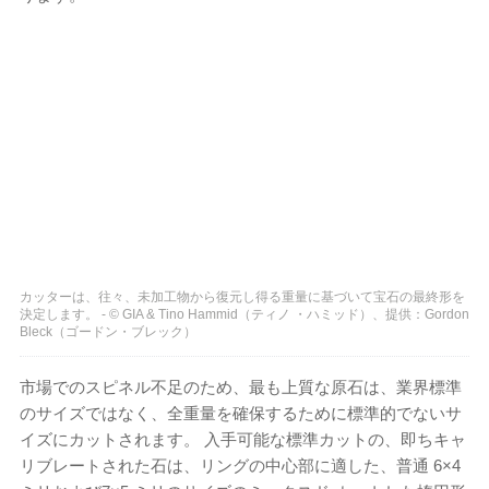
カッターは、往々、未加工物から復元し得る重量に基づいて宝石の最終形を
決定します。 - © GIA & Tino Hammid（ティノ ・ハミッド）、提供：Gordon
Bleck（ゴードン・ブレック）
市場でのスピネル不足のため、最も上質な原石は、業界標準
のサイズではなく、全重量を確保するために標準的でないサ
イズにカットされます。 入手可能な標準カットの、即ちキャ
リブレートされた石は、リングの中心部に適した、普通 6×4