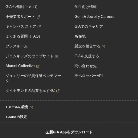
GIAの機器について
学生向け情報
小売業者サポート
Gem & Jewelry Careers
キャンパス ストア
GIAでのキャリア
よくある質問（FAQ）
所在地
プレスルーム
懸念を報告する
ジェムキッズのウェブサイト
GIAを支援する
Alumni Collective
問い合わせ先
ジュエリーの品質保証ベンチマー
デベロッパーAPI
ク
ダイヤモンドの品質を示す4C
Eメールの設定
Cookieの設定
新GIA Appをダウンロード