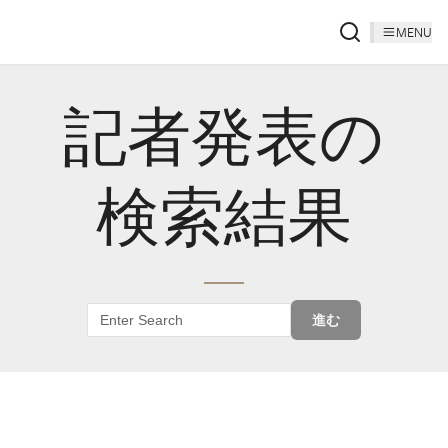
MENU
記者発表の
検索結果
進む