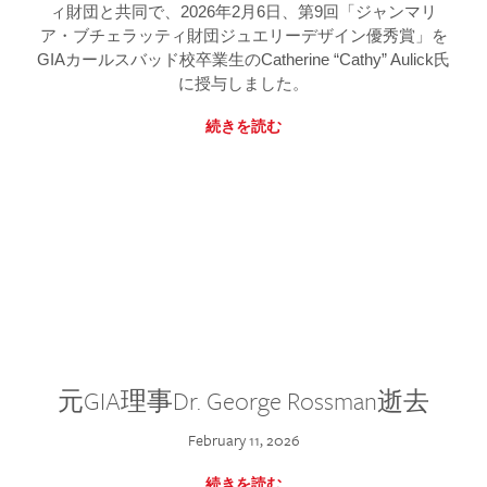
ィ財団と共同で、2026年2月6日、第9回「ジャンマリ
ア・ブチェラッティ財団ジュエリーデザイン優秀賞」を
GIAカールスバッド校卒業生のCatherine “Cathy” Aulick氏
に授与しました。
続きを読む
元GIA理事Dr. George Rossman逝去
February 11, 2026
続きを読む