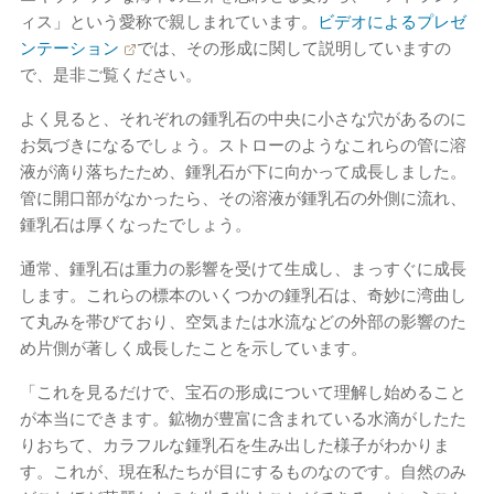
ィス」という愛称で親しまれています。
ビデオによるプレゼ
ンテーション
では、その形成に関して説明していますの
で、是非ご覧ください。
よく見ると、それぞれの鍾乳石の中央に小さな穴があるのに
お気づきになるでしょう。ストローのようなこれらの管に溶
液が滴り落ちたため、鍾乳石が下に向かって成長しました。
管に開口部がなかったら、その溶液が鍾乳石の外側に流れ、
鍾乳石は厚くなったでしょう。
通常、鍾乳石は重力の影響を受けて生成し、まっすぐに成長
します。これらの標本のいくつかの鍾乳石は、奇妙に湾曲し
て丸みを帯びており、空気または水流などの外部の影響のた
め片側が著しく成長したことを示しています。
「これを見るだけで、宝石の形成について理解し始めること
が本当にできます。鉱物が豊富に含まれている水滴がしたた
りおちて、カラフルな鍾乳石を生み出した様子がわかりま
す。これが、現在私たちが目にするものなのです。自然のみ