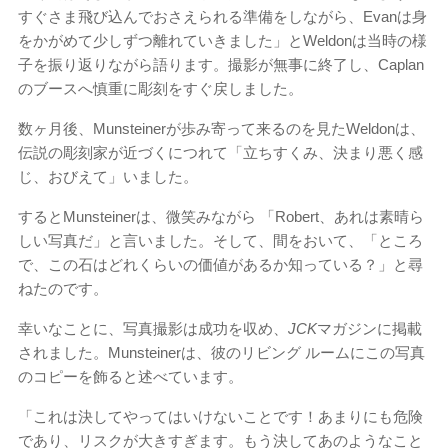
すぐさま飛び込んでおさえられる準備をしながら、Evanは身
をかがめて少しずつ離れていきました」とWeldonは当時の様
子を振り返りながら語ります。撮影が無事に終了し、Caplan
のブースへ慎重に彫刻をすぐ戻しました。
数ヶ月後、Munsteinerが歩み寄って来るのを見たWeldonは、
伝説の彫刻家が近づくにつれて「立ちすくみ、決まり悪く感
じ、おびえて」いました。
するとMunsteinerは、微笑みながら 「Robert、あれは素晴ら
しい写真だ」と言いました。そして、間をおいて、「ところ
で、この石はどれくらいの価値があるか知っている？」と尋
ねたのです。
幸いなことに、写真撮影は成功を収め、
JCK
マガジンに掲載
されました。Munsteinerは、彼のリビング ルームにこの写真
のコピーを飾ると述べています。
「これは決してやってはいけないことです！あまりにも危険
であり、リスクが大きすぎます。もう決してあのようなこと