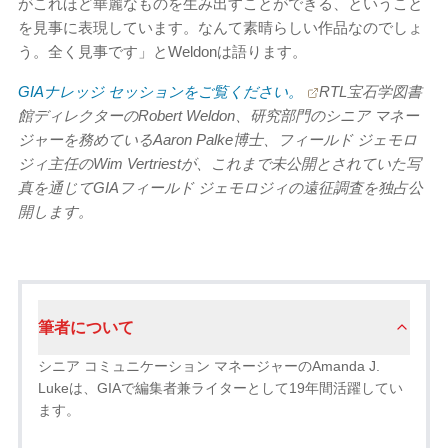
がこれほど華麗なものを生み出すことができる、ということ
を見事に表現しています。なんて素晴らしい作品なのでしょ
う。全く見事です」とWeldonは語ります。
GIAナレッジ セッションをご覧ください。
RTL宝石学図書
館ディレクターのRobert Weldon、研究部門のシニア マネー
ジャーを務めているAaron Palke博士、フィールド ジェモロ
ジィ主任のWim Vertriestが、これまで未公開とされていた写
真を通じてGIAフィールド ジェモロジィの遠征調査を独占公
開します。
筆者について
シニア コミュニケーション マネージャーのAmanda J.
Lukeは、GIAで編集者兼ライターとして19年間活躍してい
ます。