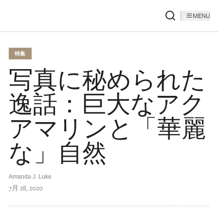
MENU
特集
写真に秘められた
逸話：巨大なアク
アマリンと「華麗
な」自然
Amanda J. Luke
7月 28, 2020