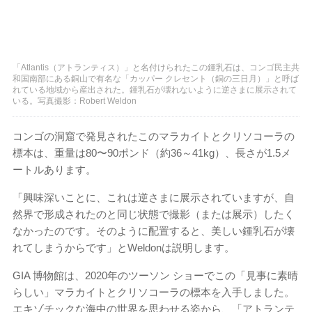
「Atlantis（アトランティス）」と名付けられたこの鍾乳石は、コンゴ民主共
和国南部にある銅山で有名な「カッパー クレセント（銅の三日月）」と呼ば
れている地域から産出された。鍾乳石が壊れないように逆さまに展示されて
いる。写真撮影：Robert Weldon
コンゴの洞窟で発見されたこのマラカイトとクリソコーラの
標本は、重量は80〜90ポンド（約36～41kg）、長さが1.5メ
ートルあります。
「興味深いことに、これは逆さまに展示されていますが、自
然界で形成されたのと同じ状態で撮影（または展示）したく
なかったのです。そのように配置すると、美しい鍾乳石が壊
れてしまうからです」とWeldonは説明します。
GIA 博物館は、2020年のツーソン ショーでこの「見事に素晴
らしい」マラカイトとクリソコーラの標本を入手しました。
エキゾチックな海中の世界を思わせる姿から、「アトランテ