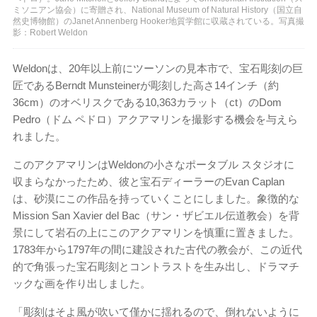
ミソニアン協会）に寄贈され、National Museum of Natural History（国立自
然史博物館）のJanet Annenberg Hooker地質学館に収蔵されている。写真撮
影：Robert Weldon
Weldonは、20年以上前にツーソンの見本市で、宝石彫刻の巨
匠であるBerndt Munsteinerが彫刻した高さ14インチ（約
36cm）のオベリスクである10,363カラット（ct）のDom
Pedro（ドム ペドロ）アクアマリンを撮影する機会を与えら
れました。
このアクアマリンはWeldonの小さなポータブル スタジオに
収まらなかったため、彼と宝石ディーラーのEvan Caplan
は、砂漠にこの作品を持っていくことにしました。象徴的な
Mission San Xavier del Bac（サン・ザビエル伝道教会）を背
景にして岩石の上にこのアクアマリンを慎重に置きました。
1783年から1797年の間に建設された古代の教会が、この近代
的で角張った宝石彫刻とコントラストを生み出し、ドラマチ
ックな画を作り出しました。
「彫刻はそよ風が吹いて僅かに揺れるので、倒れないように