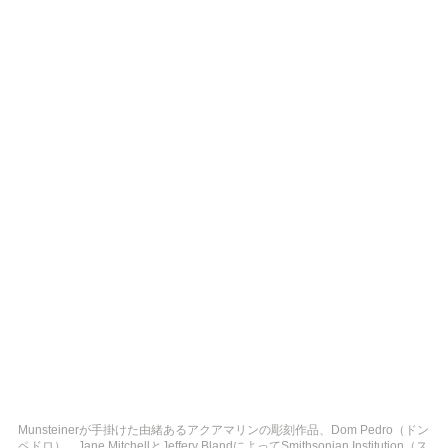
Munsteinerが手掛けた由緒あるアクアマリンの彫刻作品、Dom Pedro（ドン
ペドロ）。Jane MitchellとJeffery BlandによってSmithsonian Institution（ス