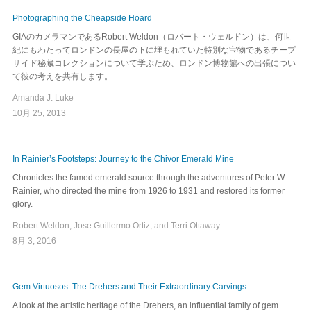
Photographing the Cheapside Hoard
GIAのカメラマンであるRobert Weldon（ロバート・ウェルドン）は、何世
紀にもわたってロンドンの長屋の下に埋もれていた特別な宝物であるチープ
サイド秘蔵コレクションについて学ぶため、ロンドン博物館への出張につい
て彼の考えを共有します。
Amanda J. Luke
10月 25, 2013
In Rainier’s Footsteps: Journey to the Chivor Emerald Mine
Chronicles the famed emerald source through the adventures of Peter W.
Rainier, who directed the mine from 1926 to 1931 and restored its former
glory.
Robert Weldon, Jose Guillermo Ortiz, and Terri Ottaway
8月 3, 2016
Gem Virtuosos: The Drehers and Their Extraordinary Carvings
A look at the artistic heritage of the Drehers, an influential family of gem