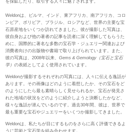
を採鉱したり、取引する人々に魅了されます。
Weldonは、ビルマ、インド、東アフリカ、南アフリカ、コロ
ンビア、ボリビア、ブラジル、ロシアなど、世界の主要な宝
石原産地をいくつか訪れてきました。彼が撮影した写真は、
彼自身および他の著者の記事を読者に深く理解してもらうた
めに、国際的に著名な多数の宝石学・ジュエリー関連および
消費者向けの出版物や書籍で取り上げられています。また、
彼の写真は、2008年以来、
Gems & Gemology（宝石と宝石
学）
の表紙としてよく使用されています。
Weldonが撮影するそれぞれの写真には、人々に伝える逸話が
あります。その画像はどのように着想したか、その宝石をど
のようにしたら最も素晴らしく見せられるか、宝石が発見さ
れた地域の状況をどのように紹介しようと決断したかなど、
様々な逸話が潜んでいるのです。過去30年間、彼は、世界で
最も重要な宝石やジュエリーをいくつか撮影してきました。
Weldonは、私たちが目にするものをさらに高く評価できるよ
うに芸術と宝石学を組み合わせます。