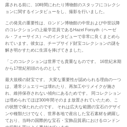
露される前に、10時間にわたり博物館のスタッフにコレクシ
ョンに関するインタビューをし、撮影を行いました。
この発見の重要性は、ロンドン博物館の中世および中世以降
のコレクションの上級学芸員であるHazel Forsyth（ヘーゼ
ル・フォーサイス）へのインタビューで非常に良くまとめら
れています。彼女は、チープサイド財宝コレクションの謎を
解き明かすために生涯を捧げてきました。
「このコレクションは世界でも貴重なものです。 16世紀末期
から17世紀初頭のものとして
最大規模の財宝です。 大変な重要性が認められる理由の一つ
は、通常ジュエリーは壊れたり、再加工やリメイクが施さ
れ、維持保存されない傾向にあるためです。 同コレクション
は埋められてほぼ300年間そのまま放置されていたため、こ
の状態で保たれたのです。 それは広大な範囲の宝石のデザイ
ンや種類だけでなく、世界各地で産出した宝石素材を網羅し
ており、当時の国際的な宝石・宝飾品貿易におけるロンドン