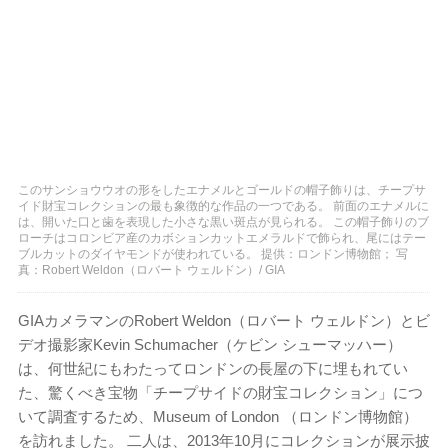
このサンショウウオの形をしたエナメルとゴールドの帽子飾りは、チープサ
イド財宝コレクションの最も象徴的な作品の一つである。 前面のエナメルに
は、開いた口と歯を表現した小さな黒い斑点が見られる。 この帽子飾りのブ
ローチはコロンビア産のカボションカットエメラルドで飾られ、尾にはテー
ブルカットのダイヤモンドが使われている。 提供：ロンドン博物館； 写
真：Robert Weldon（ロバート ウェルドン）/ GIA
GIAカメラマンのRobert Weldon（ロバート ウェルドン）とビ
デオ撮影家Kevin Schumacher（ケビン シューマッハー）
は、何世紀にもわたってロンドンの長屋の下に埋もれてい
た、驚くべき宝物「チープサイドの財宝コレクション」につ
いて調査するため、Museum of London （ロンドン博物館）
を訪れました。 二人は、2013年10月にコレクションが展示披