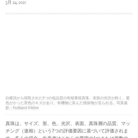
3月 24, 2021
白蝶貝から採取された5つの低品質の有核養殖真珠。表面の光沢が鈍く、黄
色がかった茶色のキズがあり、有機物に富んだ残留物が見られる。写真撮
影：Nuttapol Kitdee
真珠は、サイズ、形、色、光沢、表面、真珠層の品質、マッ
チング（連相）という7つの評価要因に基づいて評価されま