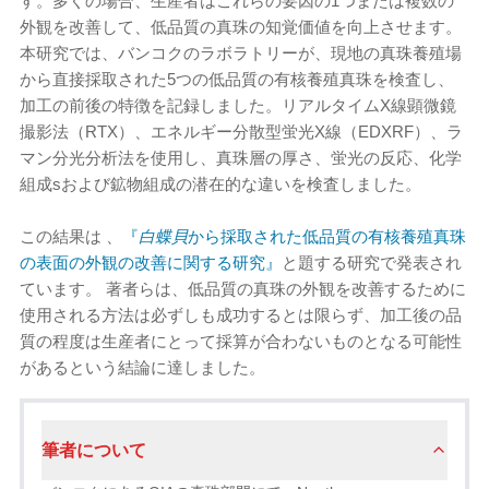
す。多くの場合、生産者はこれらの要因の1つまたは複数の
外観を改善して、低品質の真珠の知覚価値を向上させます。
本研究では、バンコクのラボラトリーが、現地の真珠養殖場
から直接採取された5つの低品質の有核養殖真珠を検査し、
加工の前後の特徴を記録しました。リアルタイムX線顕微鏡
撮影法（RTX）、エネルギー分散型蛍光X線（EDXRF）、ラ
マン分光分析法を使用し、真珠層の厚さ、蛍光の反応、化学
組成sおよび鉱物組成の潜在的な違いを検査しました。
この結果は 、
『
白蝶貝
から採取された低品質の有核養殖真珠
の表面の外観の改善に関する研究』
と題する研究で発表され
ています。 著者らは、低品質の真珠の外観を改善するために
使用される方法は必ずしも成功するとは限らず、加工後の品
質の程度は生産者にとって採算が合わないものとなる可能性
があるという結論に達しました。
筆者について