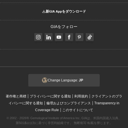
新GIA Appをダウンロード
GIAをフォロー
Change Language:
JP
|
|
|
著作権と商標
プライバシーに関する通知
利用規約
クライアントのプラ
|
|
イバシーに関する通知
倫理およびコンプライアンス
Transparency in
|
Coverage Rule
このサイトについて
© 2002 - 2026年 Gemological Institute of America Inc. GIAは、米国内国歳入法典、
第501条(c)(3)に基づく非営利組織です。 無断複写·転載を禁じます。