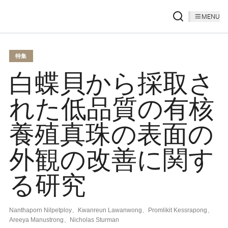
MENU
特集
白蝶貝から採取さ
れた低品質の有核
養殖真珠の表面の
外観の改善に関す
る研究
Nanthaporn Nilpetploy、Kwanreun Lawanwong、Promlikit Kessrapong、
Areeya Manustrong、Nicholas Sturman