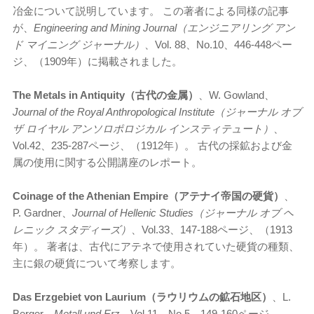
冶金について説明しています。 この著者による同様の記事
が、
Engineering and Mining Journal（エンジニアリング アン
ド マイニング ジャーナル）
、Vol. 88、No.10、446-448ペー
ジ、（1909年）に掲載されました。
The Metals in Antiquity（古代の金属）
、W. Gowland、
Journal of the Royal Anthropological Institute（ジャーナル オブ
ザ ロイヤル アンソロポロジカル インスティテュート）
、
Vol.42、235-287ページ、（1912年）。 古代の採鉱および金
属の使用に関する公開講座のレポート。
Coinage of the Athenian Empire（アテナイ帝国の硬貨）
、
P. Gardner、
Journal of Hellenic Studies（ジャーナル オブ ヘ
レニック スタディーズ）
、Vol.33、147-188ページ、（1913
年）。 著者は、古代にアテネで使用されていた硬貨の種類、
主に銀の硬貨について考察します。
Das Erzgebiet von Laurium（ラウリウムの鉱石地区）
、L.
Berger、
Metall und Erz
、Vol.11、No.5、149-160ページ、