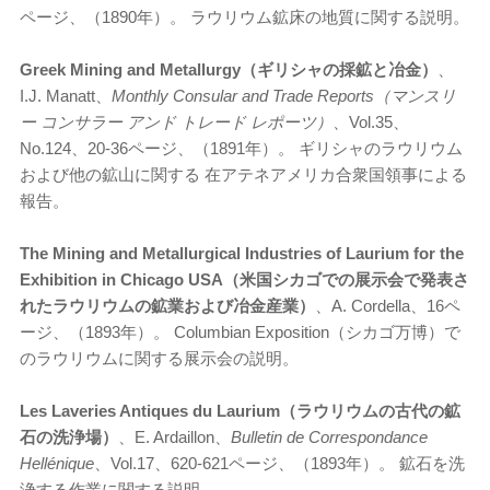
ページ、（1890年）。 ラウリウム鉱床の地質に関する説明。
Greek Mining and Metallurgy（ギリシャの採鉱と冶金）
、
I.J. Manatt、
Monthly Consular and Trade Reports（マンスリ
ー コンサラー アンド トレード レポーツ）
、Vol.35、
No.124、20-36ページ、（1891年）。 ギリシャのラウリウム
および他の鉱山に関する 在アテネアメリカ合衆国領事による
報告。
The Mining and Metallurgical Industries of Laurium for the
Exhibition in Chicago USA（米国シカゴでの展示会で発表さ
れたラウリウムの鉱業および冶金産業）
、A. Cordella、16ペ
ージ、（1893年）。 Columbian Exposition（シカゴ万博）で
のラウリウムに関する展示会の説明。
Les Laveries Antiques du Laurium（ラウリウムの古代の鉱
石の洗浄場）
、E. Ardaillon、
Bulletin de Correspondance
Hell
énique
、Vol.17、620-621ページ、（1893年）。 鉱石を洗
浄する作業に関する説明。