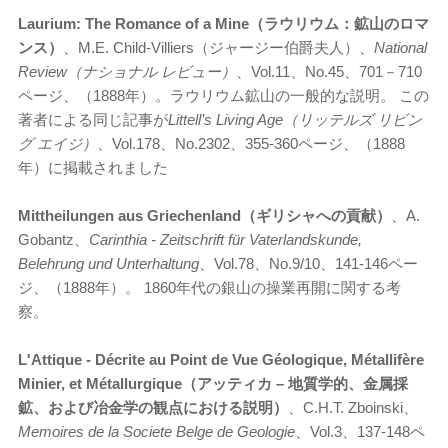
Laurium: The Romance of a Mine（ラウリウム：鉱山のロマ
ンス）
、M.E. Child-Villiers（ジャージー伯爵夫人）、
National
Review（ナショナル レビュー）
、Vol.11、No.45、701－710
ページ、（1888年）。ラウリウム鉱山の一般的な説明。 この
著者による同じ記事が
Littell’s Living Age（リッテルズ リビン
グ エイジ）
、Vol.178、No.2302、355-360ページ、（1888
年）に掲載されました
Mittheilungen aus Griechenland（ギリシャへの貢献）
、A.
Gobantz、
Carinthia - Zeitschrift für Vaterlandskunde,
Belehrung und Unterhaltung
、Vol.78、No.9/10、141-146ペー
ジ、（1888年）。 1860年代の銀山の操業再開に関する考
察。
L'Attique - D
écrite au Point de Vue G
éologique, M
étallif
ère
Minier, et M
étallurgique（アッティカ – 地質学的、金属採
鉱、および冶金学の観点における説明）
、C.H.T. Zboinski、
Memoires de la Societe Belge de Geologie
、Vol.3、137-148ペ