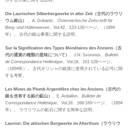
Die Laurischen Silberbergwerke in alter Zeit（古代のラウリ
ウム銀山）
、A. Gobantz、
Österreichische Zeitschrift für
Berg- und Hüttenwesen
、Vol.42、123-130ページ、（1894
年）。 古代の銀山事業に関する説明。
Sur la Signification des Types Mon
étaires des Anciens（古
代の通貨の種類の意味について）
、J.N. Svoronos、
Bulletin
de Correspondance Hell
énique
、Vol.18、101-128ページ、
（1894年）。 古代ギリシャの銀貨に使用されている記号に関
する考察。
Les Mines de Plomb Argentif
ère chez les Anciens（古代の
銀を含有する鉛の鉱山）
、E. Ardaillon、
Bulletin de
Correspondance Hell
énique
、Vol.18、168-169ページ、（1894
年）。 ラウリウムの鉱石に関する簡単な説明。
Laurion: Die attischen Bergwerke im Alterthum（ラウリウ