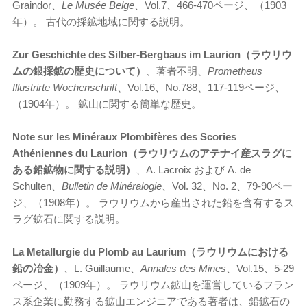
Graindor、
Le Mus
ée Belge
、Vol.7、466-470ページ、（1903
年）。 古代の採鉱地域に関する説明。
Zur Geschichte des Silber-Bergbaus im Laurion（ラウリウ
ムの銀採鉱の歴史について）
、著者不明、
Prometheus
Illustrirte Wochenschrift
、Vol.16、No.788、117-119ページ、
（1904年）。 鉱山に関する簡単な歴史。
Note sur les Minéraux Plombifères des Scories
Athéniennes du Laurion（ラウリウムのアテナイ産スラグに
ある鉛鉱物に関する説明）
、A. Lacroix および A. de
Schulten、
Bulletin de Minéralogie
、Vol. 32、No. 2、79-90ペー
ジ、（1908年）。 ラウリウムから産出された鉛を含有するス
ラグ鉱石に関する説明。
La Metallurgie du Plomb au Laurium（ラウリウムにおける
鉛の冶金）
、L. Guillaume、
Annales des Mines
、Vol.15、5-29
ページ、（1909年）。 ラウリウム鉱山を運営しているフラン
ス系企業に勤務する鉱山エンジニアである著者は、鉛鉱石の