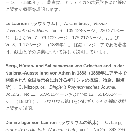
ージ、（1889年）。 著者は、アッティカの地質学および採鉱
に関する概要を説明します。
Le Laurium（ラウリウム）
、A. Cambresy、
Revue
Universelle des Mines
、Vol.6、109-128ページ、230-271ペー
ジ、およびVol.7、76-102ページ、175-217ページ、および
Vol.8、1-17ページ、（1889年）。 採鉱エンジニアである著者
は、銀山とその操業について詳しく説明しています。
Berg-, H
ütten- und Salinenwesen von Griechenland in der
National-Ausstellung von Athen in 1888（1888年にアテネで
開催された全国展示会におけるギリシャの採鉱、冶金、製塩
所）
、C. Mitzopulos、
Dingler’s Polytechnisches Journal
、
Vol.272、No.11、509-519ページおよびNo.12、551-561ペー
ジ、（1889年）。 ラウリウム鉱山を含むギリシャの採鉱活動
に関する説明。
Die Erzlager von Laurion（ラウリウムの鉱床）
、O. Lang、
Prometheus Illustrirte Wochenschrift
、Vol.1、No.25、392-396