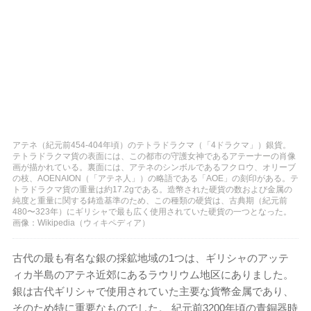
アテネ（紀元前454-404年頃）のテトラドラクマ（「4ドラクマ」）銀貨。
テトラドラクマ貨の表面には、この都市の守護女神であるアテーナーの肖像
画が描かれている。裏面には、アテネのシンボルであるフクロウ、オリーブ
の枝、AOENAION（「アテネ人」）の略語である「AOE」の刻印がある。テ
トラドラクマ貨の重量は約17.2gである。造幣された硬貨の数および金属の
純度と重量に関する鋳造基準のため、この種類の硬貨は、古典期（紀元前
480〜323年）にギリシャで最も広く使用されていた硬貨の一つとなった。
画像：Wikipedia（ウィキペディア）
古代の最も有名な銀の採鉱地域の1つは、ギリシャのアッテ
ィカ半島のアテネ近郊にあるラウリウム地区にありました。
銀は古代ギリシャで使用されていた主要な貨幣金属であり、
そのため特に重要なものでした。 紀元前3200年頃の青銅器時