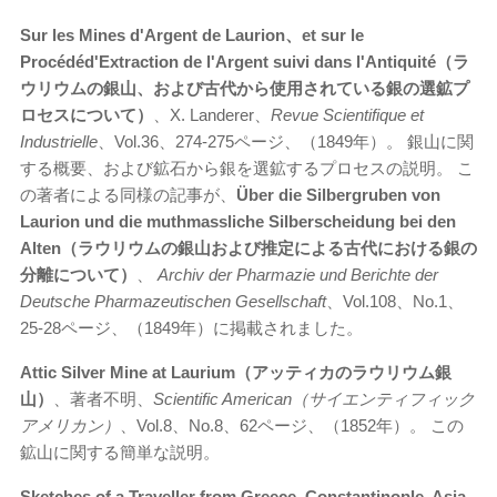
Sur les Mines d'Argent de Laurion、et sur le
Proc
édéd'Extraction de l'Argent suivi dans l'Antiquité（ラ
ウリウムの銀山、および古代から使用されている銀の選鉱プ
ロセスについて）
、X. Landerer、
Revue Scientifique et
Industrielle
、Vol.36、274-275ページ、（1849年）。 銀山に関
する概要、および鉱石から銀を選鉱するプロセスの説明。 こ
の著者による同様の記事が、
Über die Silbergruben von
Laurion und die muthmassliche Silberscheidung bei den
Alten（ラウリウムの銀山および推定による古代における銀の
分離について）
、
Archiv der Pharmazie und Berichte der
Deutsche Pharmazeutischen Gesellschaft
、Vol.108、No.1、
25-28ページ、（1849年）に掲載されました。
Attic Silver Mine at Laurium（アッティカのラウリウム銀
山）
、著者不明、
Scientific American（サイエンティフィック
アメリカン）
、Vol.8、No.8、62ページ、（1852年）。 この
鉱山に関する簡単な説明。
Sketches of a Traveller from Greece, Constantinople, Asia