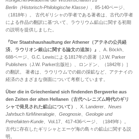
Berlin（Historisch-Philologische Klasse）
、85-140ページ、
（1818年）。 古代ギリシャの学者である著者は、古代の学者
による作品の翻訳に基づいて、ラウリウム鉱山に関する初期
の説明を提供しました。
『Der Staatshaushaultung der Athener（アテネの公共経
済、ラウリオン銀山に関する論文の追加）』
、A. Böckh、
688ページ、G.C. Lewisによる1817年の原著［J.W. Parker
Publishers（J.W. Parker出版社）、ロンドン、（1842年）］
の翻訳。 著者は、ラウリウムでの銀の採鉱など、アテナイの
経済のさまざまな側面について考察しています。
Über die in Griechenland sich findenden Bergwerke aus
den Zeiten der alten Hellanen（古代ヘレニズム時代のギリ
シャで発見された鉱山について）
、X. Landerer、
Neues
Jahrbuch fürMineralogie、Geognosie、Geologie und
Petrefakten-Kunde
、Vol.17、417-436ページ、（1849年）。
古代に存在したギリシャとエーゲ海の島々の鉱山に関する説
明。