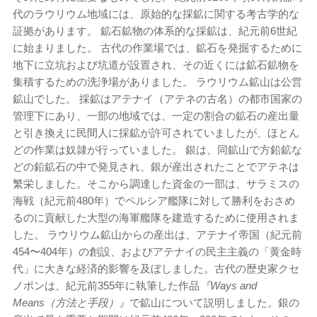
代のラウリウム地域には、原始的な採鉱に関する考古学的な
証拠があります。 鉱石鉱物の体系的な採鉱は、紀元前6
世紀
に始まりました。 古代の作業場では、鉱石を発掘するために
地下に立坑および坑道が設置され、その近くには鉱石鉱物を
集積するための洗浄場がありました。 ラウリウム鉱山は公営
鉱山でした。 採鉱はアテナイ（アテネの古名）の都市国家の
管理下にあり、一部の地域では、一定の割合の鉱石の産出量
と引き換えに民間人に採鉱が許可されていましたが、ほとん
どの作業は奴隷が行っていました。 銀は、同鉱山で方鉛鉱な
どの鉛鉱石の中で発見され、銀が産出されたことでアテネは
繁栄しました。そこから調達した資金の一部は、サラミスの
海戦（紀元前480年）でペルシア艦隊に対して勝利をおさめ
るのに貢献した大型の海軍艦隊を建造するために使用されま
した。 ラウリウム鉱山からの産出は、アテナイ帝国（紀元前
454〜404年）の創設、およびアテナイの民主主義の「黄金時
代」に大きな経済的影響を及ぼしました。古代の歴史家クセ
ノポンは、紀元前355年に執筆した作品
『Ways and
Means（方法と手段）』
で鉱山について説明しました。銀の