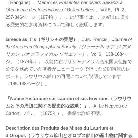
（Rangabé）、
Mémoires Présentés par divers Savants a
l'Academie des Inscriptions et Belles-Lettres
、Vol.8、Pt. 2、
297-346ページ（1874年）。 この記事では、この銀山に関す
る歴史的な参考資料について詳しく説明します。
Greece as it is（ギリシャの実態）
、J.M. Francis、
Journal of
the American Geographical Society（ジャーナル オブ ジ アメ
リカン ジオグラフィカル ソサエティ）
、Vol.6、138-168ペー
ジ、（1874年）。 以前に在ギリシャアメリカ合衆国大使館で
公使を務めていた著者がニューヨークで行った公開講座のレ
ポート。ラウリウム鉱山の再開について説明しています
（145-148ページ）。
『Notice Historique sur Laurion et ses Environs（ラウリウ
ムとその周辺に関する歴史的な説明）』
、A. Le Nepvou de
Carfort、パリ、（1875年）。 書籍の詳細不明。
Description des Produits des Mines du Laurium et
d’Oropos（ラウリウム鉱山とオロプス鉱山の産出物に関する