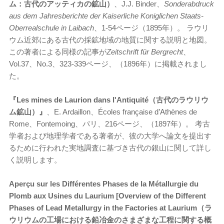
ム：古代のアッティカの鉱山）
、J.J. Binder、
Sonderabdruck
aus dem Jahresberichte der Kaiserliche Koniglichen Staats-
Oberrealschule in Laibach
、1-54ページ（1895年）。 ラウリ
ウム近郊にある古代の採鉱地域の地質に関する説明と地図。
この著者による同様の記事が
Zeitschrift für Bergrecht
、
Vol.37、No.3、323-339ページ、（1896年）に掲載されまし
た。
『Les mines de Laurion dans l'Antiquit
é（古代のラウリウ
ム鉱山）』
、E. Ardaillon、Écoles française d’Athènes de
Rome、Fontemoing、パリ、216ページ、（1897年）。 考古
学者および地理学者である著者が、彼の大学へ論文を提出す
るために行われた実地調査に基づき古代の銀山に関して詳し
く説明します。
Aper
çu sur les Diff
érentes Phases de la M
étallurgie du
Plomb aux Usines du Laurium [Overview of the Different
Phases of Lead Metallurgy in the Factories at Laurium（ラ
ウリウムの工場における鉛冶金のさまざまな工程に関する概