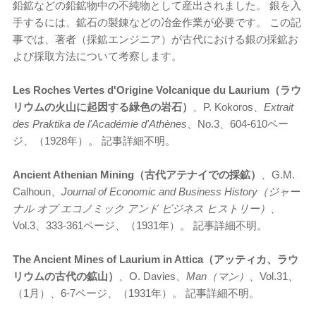
鉛鉱などの鉛鉱物中の不純物として産出されました。 銀を入
手するには、鉱石の製錬などの冶金作業が必要です。 この記
事では、著者（採鉱エンジニア）が古代における銀の採鉱お
よび採取方法について考察します。
Les Roches Vertes d'Origine Volcanique du Laurium（ラウ
リウムの火山に起因する緑色の岩石）
、P. Kokoros、
Extrait
des Praktika de l'Académie d'Athènes
、No.3、604-610ペー
ジ、（1928年）。 記事詳細不明。
Ancient Athenian Mining（古代アテナイでの採鉱）
、G.M.
Calhoun、
Journal of Economic and Business History（ジャー
ナル オブ エコノミック アンド ビジネス ヒストリー）
、
Vol.3、333-361ページ、（1931年）。 記事詳細不明。
The Ancient Mines of Laurium in Attica（アッティカ、ラウ
リウムの古代の鉱山）
、O. Davies、
Man（マン）
、Vol.31、
（1月）、6-7ページ、（1931年）。 記事詳細不明。