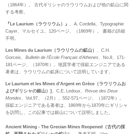
（1864年）。 古代ギリシャのラウリウムおよび他の鉱山に関
する考察。
『Le Laurium（ラウリウム）』
、A. Cordella、Typographie
Cayer、マルセイユ、120ページ、（1869年）。 書籍の詳細
不明。
Les Mines du Laurium（ラウリウムの鉱山）
、C.H.
Gorceix、
Bulletin de l'École Français d'Athenes
、No.8、171-
181ページ、（1870年）。地質学者で採鉱エンジニアである
著者は、ラウリウムの鉱床について説明しています。
Le Laurium et les Mines d'Argent en Gr
èce（ラウリウムお
よびギリシャの銀山）]
、C.E. Ledoux、
Revue des Deux
Mondes
、Vol.97、（2月）、552-571ページ、（1872年）。
採鉱エンジニアである著者は、1869年から1870年にギリシャ
を訪問し、この記事では銀山について説明しました。
Ancient Mining - The Grecian Mines Reopened（古代の採
鉱 - 再開されたギリシャの鉱山）
、著者不明、
Van