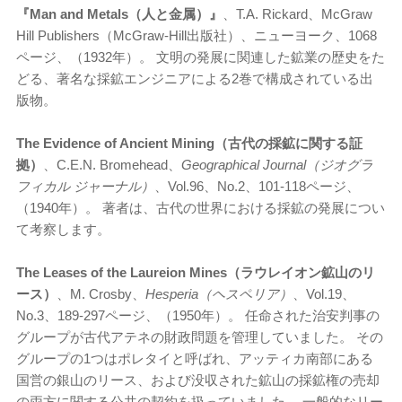
『Man and Metals（人と金属）』
、T.A. Rickard、McGraw
Hill Publishers（McGraw-Hill出版社）、ニューヨーク、1068
ページ、（1932年）。 文明の発展に関連した鉱業の歴史をた
どる、著名な採鉱エンジニアによる2巻で構成されている出
版物。
The Evidence of Ancient Mining（古代の採鉱に関する証
拠）
、C.E.N. Bromehead、
Geographical Journal（ジオグラ
フィカル ジャーナル）
、Vol.96、No.2、101-118ページ、
（1940年）。 著者は、古代の世界における採鉱の発展につい
て考察します。
The Leases of the Laureion Mines（ラウレイオン鉱山のリ
ース）
、M. Crosby、
Hesperia（ヘスペリア）
、Vol.19、
No.3、189-297ページ、（1950年）。 任命された治安判事の
グループが古代アテネの財政問題を管理していました。 その
グループの1つはポレタイと呼ばれ、アッティカ南部にある
国営の銀山のリース、および没収された鉱山の採鉱権の売却
の両方に関する公共の契約を扱っていました。 一般的なリー