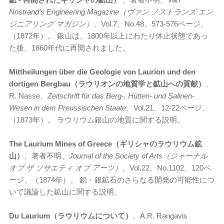
Nostrand’s Engineering Magazine（ヴァン ノストランズ エン
ジニアリング マガジン）
、Vol.7、No.48、573-576ページ、
（1872年）。 銀山は、1800年以上にわたり休止状態であっ
た後、1860年代に再開されました。
Mittheilungen
über die Geologie von Laurion und den
dortigen Bergbau（ラウリオンの地質学と鉱山への貢献）
、
R. Nasse、
Zeitschrift für das Berg-, Hütten- und Salinen-
Wesen in dem Preussischen Staate
、Vol.21、12-22ページ、
（1873年）。 ラウリウム銀山の地質に関する説明。
The Laurium Mines of Greece（ギリシャのラウリウム鉱
山）
、著者不明、
Journal of the Society of Arts（ジャーナル
オブ ザ ソサエティ オブ アーツ）
、Vol.22、No.1102、120ペ
ージ、（1874年）。 鉛・銀鉱石のさらなる開発の可能性につ
いて議論した鉱山に関する説明。
Du Laurium（ラウリウムについて）
、A.R. Rangavis