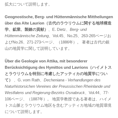
拡大について説明します。
Geognostische, Berg- und Hüttenmännische Mittheilungen
über das Alte Laurion（古代のラウリウムに関する地球構造
学、鉱業、製錬の貢献）
、E. Dietz、
Berg- und
Hüttenmännische Zeitung
、Vol.45、No.25、263-265ページお
よびNo.26、271-273ページ、（1886年）。 著者は古代の銀
山の地質学に関して説明しています。
Über die Geologie von Attika, mit besonderer
Berücksichtigung des Hymittos und Lavrions（ハイメトス
とラウリウムを特別に考慮したアッティカの地質学につい
て）
、G. vom Rath、
Decheniana - Verhandlungen des
Naturhistorsichen Vereines der Preussischen Rheinlande und
Westfalens und Regierung-Bezirks Osnabruck
、Vol.44、77-
106ページ、（1887年）。 地質学教授である著者は、ハイメ
トス山脈とラウリウム地区を含むアッティカ地域の地質環境
について説明します。