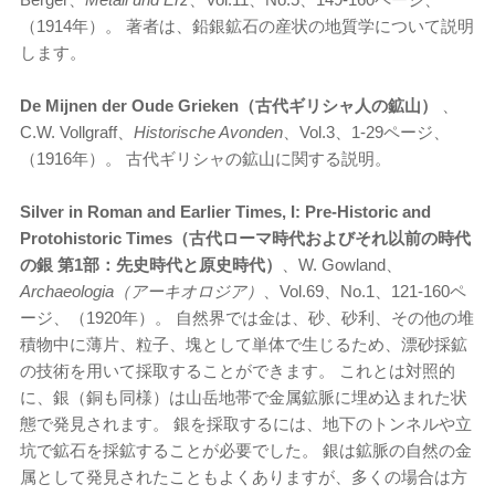
（1914年）。 著者は、鉛銀鉱石の産状の地質学について説明
します。
De Mijnen der Oude Grieken（古代ギリシャ人の鉱山）
、
C.W. Vollgraff、
Historische Avonden
、Vol.3、1-29ページ、
（1916年）。 古代ギリシャの鉱山に関する説明。
Silver in Roman and Earlier Times, I: Pre-Historic and
Protohistoric Times（古代ローマ時代およびそれ以前の時代
の銀 第1部：先史時代と原史時代）
、W. Gowland、
Archaeologia（アーキオロジア）
、Vol.69、No.1、121-160ペ
ージ、（1920年）。 自然界では金は、砂、砂利、その他の堆
積物中に薄片、粒子、塊として単体で生じるため、漂砂採鉱
の技術を用いて採取することができます。 これとは対照的
に、銀（銅も同様）は山岳地帯で金属鉱脈に埋め込まれた状
態で発見されます。 銀を採取するには、地下のトンネルや立
坑で鉱石を採鉱することが必要でした。 銀は鉱脈の自然の金
属として発見されたこともよくありますが、多くの場合は方