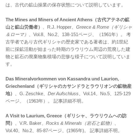
は、古代の鉱山操業の保存状態について説明しています。
The Mines and Miners of Ancient Athens（古代アテネの鉱
山と鉱山労働者）
、R.J. Hopper、
Greece & Rome（ギリシャ
＆ローマ）
、Vol.8、No.2、138-151ページ、（1961年）。 考
古学者であり古代ギリシャの歴史家である著者は、約1世紀
前に採鉱活動が始まった時期のラウリウム周辺の荒廃した建
物と鉱石の廃棄物集積場の悲惨な様子について説明していま
す。
Das Mineralvorkommen von Kassandra und Laurion,
Griechenland（ギリシャのカサンドラとラウリオンの鉱物産
地）
、G. Zeschke、
Der Aufschluss
、Vol.14、No.5、125-129
ページ、（1963年）。 記事詳細不明。
A Visit to Laurium, Greece（ギリシャ、ラウリウムへの訪
問）
、V.R. Baker、
Rocks & Minerals（岩石と鉱物）
、
Vol.40、No.2、85-87ページ、(1965年)。 記事詳細不明。