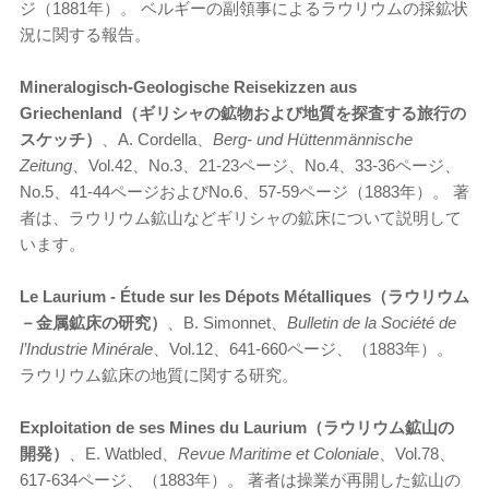
ジ（1881年）。 ベルギーの副領事によるラウリウムの採鉱状
況に関する報告。
Mineralogisch-Geologische Reisekizzen aus
Griechenland（ギリシャの鉱物および地質を探査する旅行の
スケッチ）
、A. Cordella、
Berg- und Hüttenmännische
Zeitung
、Vol.42、No.3、21-23ページ、No.4、33-36ページ、
No.5、41-44ページおよびNo.6、57-59ページ（1883年）。 著
者は、ラウリウム鉱山などギリシャの鉱床について説明して
います。
Le Laurium -
Étude sur les D
épots M
étalliques（ラウリウム
－金属鉱床の研究）
、B. Simonnet、
Bulletin de la Soci
été de
l’Industrie Minérale
、Vol.12、641-660ページ、（1883年）。
ラウリウム鉱床の地質に関する研究。
Exploitation de ses Mines du Laurium（ラウリウム鉱山の
開発）
、E. Watbled、
Revue Maritime et Coloniale
、Vol.78、
617-634ページ、（1883年）。 著者は操業が再開した鉱山の