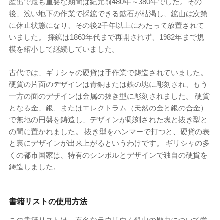
産出で最も重要な期間は紀元前480年～380年でした。その
後、浅い地下の作業で採鉱できる鉱石が枯渇し、鉱山は次第
に休止状態になり、その後2千年以上にわたって放置されて
いました。 採鉱は1860年代まで再開されず、1982年まで規
模を縮小して継続していました。
古代では、ギリシャの硬貨は手作業で鋳造されていました。
硬貨の片面のデザインは青銅または鉄の塊に彫刻され、もう
一方の面のデザインは金属の抜き型に彫刻されました。 硬貨
となる金、銀、またはエレクトラム（天然の金と銀の合金）
で無地の円盤を鋳造し、デザインが彫刻された塊と抜き型と
の間に置かれました。 抜き型をハンマーで打つと、硬貨の表
と裏にデザインが出来上がるというわけです。 ギリシャの多
くの都市国家は、特有のシンボルとデザインで独自の硬貨を
鋳造しました。
書籍リストの使用方法
この書籍リストは、有名なラウリウム銀山の歴史について学