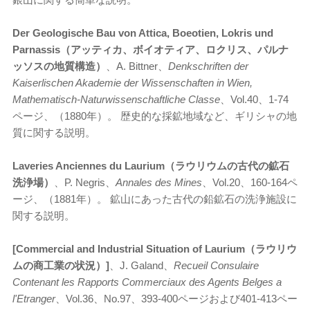
Der Geologische Bau von Attica, Boeotien, Lokris und
Parnassis（アッティカ、ボイオティア、ロクリス、パルナ
ッソスの地質構造）
、A. Bittner、
Denkschriften der
Kaiserlischen Akademie der Wissenschaften in Wien,
Mathematisch-Naturwissenschaftliche Classe
、Vol.40、1-74
ページ、（1880年）。 歴史的な採鉱地域など、ギリシャの地
質に関する説明。
Laveries Anciennes du Laurium（ラウリウムの古代の鉱石
洗浄場）
、P. Negris、
Annales des Mines
、Vol.20、160-164ペ
ージ、（1881年）。 鉱山にあった古代の鉛鉱石の洗浄施設に
関する説明。
[Commercial and Industrial Situation of Laurium（ラウリウ
ムの商工業の状況）]
、J. Galand、
Recueil Consulaire
Contenant les Rapports Commerciaux des Agents Belges a
l'Etranger
、Vol.36、No.97、393-400ページおよび401-413ペー