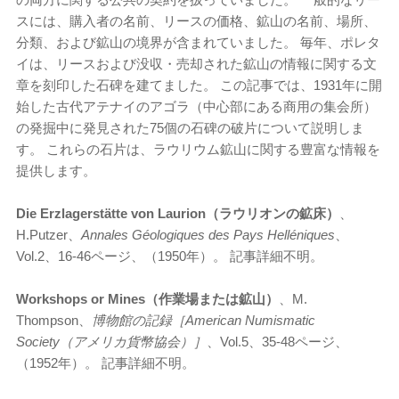
スには、購入者の名前、リースの価格、鉱山の名前、場所、
分類、および鉱山の境界が含まれていました。 毎年、ポレタ
イは、リースおよび没収・売却された鉱山の情報に関する文
章を刻印した石碑を建てました。 この記事では、1931年に開
始した古代アテナイのアゴラ（中心部にある商用の集会所）
の発掘中に発見された75個の石碑の破片について説明しま
す。 これらの石片は、ラウリウム鉱山に関する豊富な情報を
提供します。
Die Erzlagerst
ätte von Laurion（ラウリオンの鉱床）
、
H.Putzer、
Annales Géologiques des Pays Hell
éniques
、
Vol.2、16-46ページ、（1950年）。 記事詳細不明。
Workshops or Mines（作業場または鉱山）
、M.
Thompson、
博物館の記録［American Numismatic
Society（アメリカ貨幣協会）］
、Vol.5、35-48ページ、
（1952年）。 記事詳細不明。