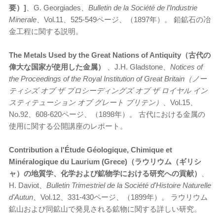
要）]
、G. Georgiades、
Bulletin de la Société de l’Industrie
Minerale
、Vol.11、525-549ページ、（1897年）。 鉛鉱石の冶
金工程に関する説明。
The Metals Used by the Great Nations of Antiquity（古代の
偉大な国家が使用した金属）
、J.H. Gladstone、
Notices of
the Proceedings of the Royal Institution of Great Britain（ノー
ティシズ オブ ザ プロシーディングズ オブ ザ ロイヤル イン
スティテューション オブ グレート ブリテン）
、Vol.15、
No.92、608-620ページ、（1898年）。 古代における金属の
使用に関する公開講座のレポート。
Contribution a l'
Étude G
éologique, Chimique et
Min
éralogique du Laurium (Grece)（ラウリウム（ギリシ
ャ）の地質学、化学および鉱物学における研究への貢献）
、
H. Daviot、
Bulletin Trimestriel de la Société d'Histoire Naturelle
d'Autun
、Vol.12、331-430ページ、（1899年）。 ラウリウム
鉱山および同鉱山で発見される鉱物に関する詳しい研究。