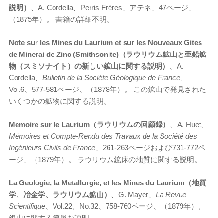
説明）
、A. Cordella、Perris Frères、アテネ、47ページ、
（1875年）。 書籍の詳細不明。
Note sur les Mines du Laurium et sur les Nouveaux Gites
de Minerai de Zinc (Smithsonite)（ラウリウム鉱山と亜鉛鉱
物（スミソナイト）の新しい鉱山に関する説明）
、A.
Cordella、
Bulletin de la Sociéte Géologique de France
、
Vol.6、577-581ページ、（1878年）。 この鉱山で発見された
いくつかの鉱物に関する説明。
Memoire sur le Laurium（ラウリウムの回顧録）
、A. Huet、
Mémoires et Compte-Rendu des Travaux de la Société des
Ingénieurs Civils de France
、261-263ページおよび731-772ペ
ージ、（1879年）。 ラウリウム鉱床の地質に関する説明。
La Geologie, la Metallurgie, et les Mines du Laurium（地質
学、冶金学、ラウリウム鉱山）
、G. Mayer、
La Revue
Scientifique
、Vol.22、No.32、758-760ページ、（1879年）。
銀山に関する簡単な説明。