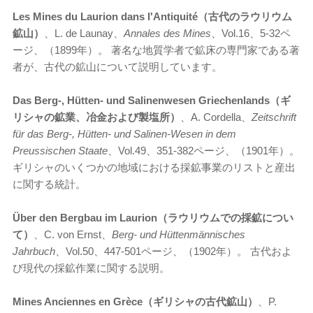
Les Mines du Laurion dans l'Antiquit
é（古代のラウリウム
鉱山）
、L. de Launay、
Annales des Mines
、Vol.16、5-32ペ
ージ、（1899年）。 著名な地質学者で鉱床の専門家である著
者が、古代の鉱山について説明しています。
Das Berg-, Hütten- und Salinenwesen Griechenlands（ギ
リシャの鉱業、冶金および製塩所）
、A. Cordella、
Zeitschrift
für das Berg-, Hütten- und Salinen-Wesen in dem
Preussischen Staate
、Vol.49、351-382ページ、（1901年）。
ギリシャのいくつかの地域における採鉱事業のリストと産出
に関する統計。
Über den Bergbau im Laurion（ラウリウムでの採鉱につい
て）
、C. von Ernst、
Berg- und Hüttenmännisches
Jahrbuch
、Vol.50、447-501ページ、（1902年）。 古代およ
び現代の採鉱作業に関する説明。
Mines Anciennes en Gr
èce（ギリシャの古代鉱山）
、P.