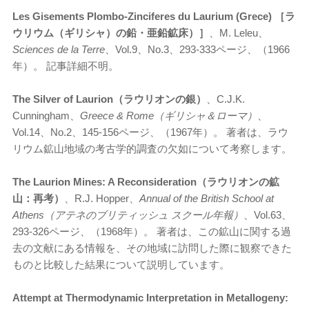
Les Gisements Plombo-Zinciferes du Laurium (Grece) ［ラ
ウリウム（ギリシャ）の鉛・亜鉛鉱床）］
、M. Leleu、
Sciences de la Terre
、Vol.9、No.3、293-333ページ、（1966
年）。 記事詳細不明。
The Silver of Laurion（ラウリオンの銀）
、C.J.K.
Cunningham、
Greece & Rome（ギリシャ＆ローマ）
、
Vol.14、No.2、145-156ページ、（1967年）。 著者は、ラウ
リウム鉱山地域の考古学的調査の欠如について考察します。
The Laurion Mines: A Reconsideration（ラウリオンの鉱
山：再考）
、R.J. Hopper、
Annual of the British School at
Athens（アテネのブリティッシュ スクール年報）
、Vol.63、
293-326ページ、（1968年）。 著者は、この鉱山に関する過
去の文献にある情報を、その地域に訪問した際に観察できた
ものと比較した結果について説明しています。
Attempt at Thermodynamic Interpretation in Metallogeny: