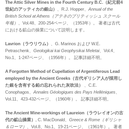
The Attic Silver Mines in the Fourth Century B.C.（紀元前4
世紀のアッティカの銀山）
、R.J. Hopper、
Annual of the
British School at Athens（アテネのブリティッシュ スクール
年報）
、Vol.48、200-254ページ、（1953年）。 著者は古代
における鉱山の操業について説明します。
Lavrion（ラウリウム）
、G. Marinos および W.E.
Petraschenk、
Geologikai kai Geophysikai Meletai
、Vol.4、
No.1、1-247ページ、（1956年）。 記事詳細不明。
A Forgotten Method of Cupellation of Argentiferous Lead
employed by the Ancient Greeks（古代ギリシア人が採用し
た銀を含有する鉛の忘れられた灰吹法）
、C.E.
Conophagos、
Annales Géologiques des Pays Hell
éniques
、
Vol.11、423-432ページ、（1960年）。 記事詳細不明。
The Ancient Mine-workings of Laureion（ラウレイオンの古
代の鉱山操業）
, C. MacDonald、
Greece & Rome（ギリシャ
＆ローマ）
、Vol.8、No.1、19-21ページ、（1961年）。 著者