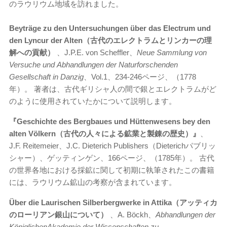
のラウリウム地域を訪れました。
Beyträge zu den Untersuchungen über das Electrum und
den Lyncur der Alten（古代のエレクトラムとリンカーの理
解への貢献）
、J.P.E. von Scheffler、
Neue Sammlung von
Versuche und
Abhandlungen der Naturforschenden
Gesellschaft in Danzig
、Vol.1、234-246ページ、（1778
年）。 著者は、古代ギリシャ人の間で銀とエレクトラムがど
のように使用されていたかについて説明します。
『Geschichte des Bergbaues und Hüttenwesens bey den
alten Völkern（古代の人々による鉱業と製錬の歴史）』
、
J.F. Reitemeier、J.C. Dieterich Publishers（Dieterichパブリッ
シャー）、ゲッティンゲン、166ページ、（1785年）。 古代
の世界各地における採鉱に関して初期に執筆されたこの書籍
には、ラウリウム鉱山の考察が含まれています。
Über die Laurischen Silberbergwerke in Attika（アッティカ
のローリアン銀山について）
、A. Böckh、
Abhandlungen der
KöniglichenAkademie der Wissenschaften zu