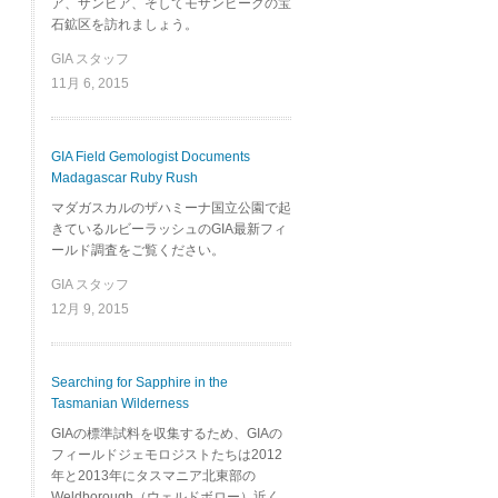
ア、ザンビア、そしてモザンビークの宝
石鉱区を訪れましょう。
GIA スタッフ
11月 6, 2015
GIA Field Gemologist Documents
Madagascar Ruby Rush
マダガスカルのザハミーナ国立公園で起
きているルビーラッシュのGIA最新フィ
ールド調査をご覧ください。
GIA スタッフ
12月 9, 2015
Searching for Sapphire in the
Tasmanian Wilderness
GIAの標準試料を収集するため、GIAの
フィールドジェモロジストたちは2012
年と2013年にタスマニア北東部の
Weldborough（ウェルドボロー）近く