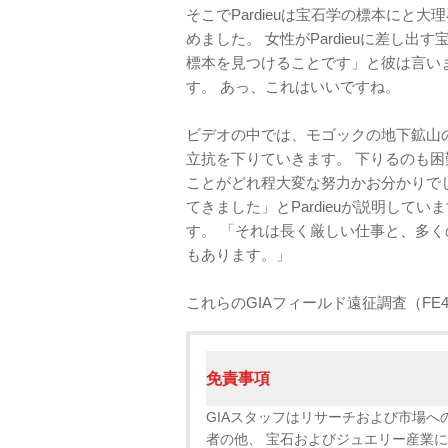
そこでPardieuは宝石学の標本に
めました。 女性がPardieuに差し
標本を見つけることです」と彼は言い
す。 あっ、これはいいですね。
ビデオの中では、モゴックの地下鉱山の
立抗を下りていきます。 下りるのも
ことがどれ程大変な努力かお分かりで
てきました」とPardieuが説明して
す。 「それは長く厳しい仕事と、多
もあります。」
これらのGIAフィールド遠征調査（FE4
免責事項
GIAスタッフはリサーチおよび市場へ
者の他、 宝石およびジュエリー産業に