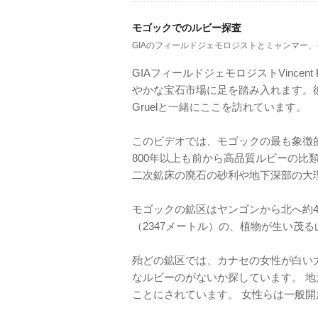
モゴックでのルビー探査
GIAのフィールドジェモロジストとミャンマー
GIAフィールドジェモロジストVincent 
やかな宝石市場に足を踏み入れます。彼らは
Gruelと一緒にここを訪れています。
このビデオでは、モゴックの最も象徴
800年以上も前から高品質ルビーの比
二次鉱床の廃石の砂利や地下深部の大
モゴックの鉱区はヤンゴンから北へ約40
（2347メートル）の、植物が生い茂
殆どの鉱区では、カナセの女性が白い
なルビーのがないか探しています。 
ことにされています。 女性らは一般