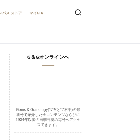
ンパス ストア
マイGIA
G＆Gオンラインへ
Gems & Gemology(宝石と宝石学)の最
新号で紹介した全コンテンツならびに
1934年以降の当季刊誌の毎号へアクセ
スできます。