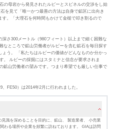
と大理石の母岩から発見されたルビーとスピネルの交渉をし始
出す宝石を見て「唯一かつ最善の方法は自身で鉱区に出向き
ます。「大理石を何時間もかけて金槌で叩き割るので
深さ300メートル（980フィート）以上まで細く困難な
困難なところで鉱山労働者がルビーを含む鉱石を毎日探す
しょう。 「私たちはルビーの価値がどんなものか分かっ
います。 ルビーの採掘にはスタミナと信念が要求されま
くの鉱山労働者の望みです。つまり希望でも厳しい仕事で
9、FE50）は2014年2月に行われました。
の見識を深めることを目的に、鉱山、 製造業者、 小売業
関わる場所や企業を頻繁に訪ねております。 GIAは訪問