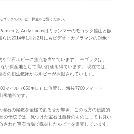
、モゴックでのルビー探査をご覧ください。
Pardieu と Andy Lucasはミャンマーのモゴック鉱山と賑
2014年1月と2月にもビデオ・カメラマンのDidier
的な宝石ルビーに焦点を当てています。 モゴックは、
類ない原産地として高い評価を得ています。 現在では、
理石の初生鉱床からルビーが採掘されています。
0マイル（650キロ）に位置し、海抜7700フィート
る山岳地帯です。
大理石の尾鉱を金槌で割る音が響き、この地方の伝説的
地元の伝統では、見つけた宝石は自身のものにしても良い
開放された宝石市場で採掘したルビーを販売しています。