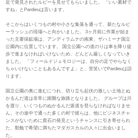
近で発見されたルビーを見せてもらいました。 「いい素材で
すね」とPardieuは言います。
そこからはいくつもの村や小さな集落を通って、新たなルビ
ーラッシュの現場へと向かいました。 3ヶ月前に作業が始ま
った主要採鉱場は、アンディラムナの南東、ザハミーナ国立
公園内に位置しています。 国立公園への道のりは車を降り徒
歩で進まなければいけないため、どんどん厳しくなっていき
ました。 「フィールドジェモロジーは、自分の足でやらなく
ちゃいけないこともあるんですよ」と、苦笑いでPardieuは語
ります。
国立公園の奥に進むにつれ、切り立ち起伏の激しい土地とぬ
かるんだ道は非常に困難な旅路となりました。 グループは川
を渡り、いくつものぬかるんだ坂道を登らなければなりませ
ん。その途中で通った多くの村で彼らは、他にビジネスチャ
ンスがないために貴石の発見というチャンスに引き寄せられ
た、勤勉で希望に満ちたマダガスカルの人々に出会いまし
た。