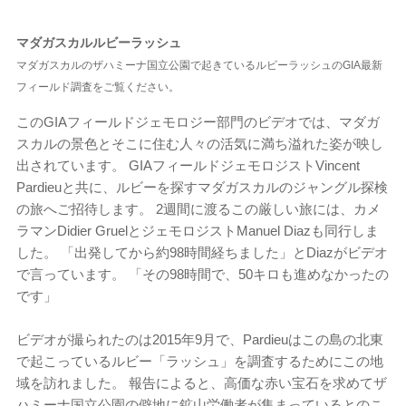
マダガスカルルビーラッシュ
マダガスカルのザハミーナ国立公園で起きているルビーラッシュのGIA最新
フィールド調査をご覧ください。
このGIAフィールドジェモロジー部門のビデオでは、マダガ
スカルの景色とそこに住む人々の活気に満ち溢れた姿が映し
出されています。 GIAフィールドジェモロジストVincent
Pardieuと共に、ルビーを探すマダガスカルのジャングル探検
の旅へご招待します。 2週間に渡るこの厳しい旅には、カメ
ラマンDidier GruelとジェモロジストManuel Diazも同行しま
した。 「出発してから約98時間経ちました」とDiazがビデオ
で言っています。 「その98時間で、50キロも進めなかったの
です」
ビデオが撮られたのは2015年9月で、Pardieuはこの島の北東
で起こっているルビー「ラッシュ」を調査するためにこの地
域を訪れました。 報告によると、高価な赤い宝石を求めてザ
ハミーナ国立公園の僻地に鉱山労働者が集まっているとのこ