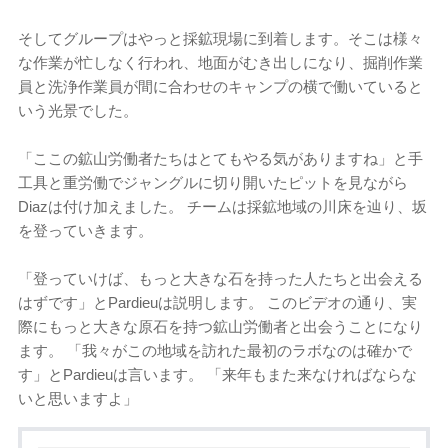
そしてグループはやっと採鉱現場に到着します。そこは様々
な作業が忙しなく行われ、地面がむき出しになり、掘削作業
員と洗浄作業員が間に合わせのキャンプの横で働いていると
いう光景でした。
「ここの鉱山労働者たちはとてもやる気がありますね」と手
工具と重労働でジャングルに切り開いたピットを見ながら
Diazは付け加えました。 チームは採鉱地域の川床を辿り、坂
を登っていきます。
「登っていけば、もっと大きな石を持った人たちと出会える
はずです」とPardieuは説明します。 このビデオの通り、実
際にもっと大きな原石を持つ鉱山労働者と出会うことになり
ます。 「我々がこの地域を訪れた最初のラボなのは確かで
す」とPardieuは言います。 「来年もまた来なければならな
いと思いますよ」