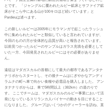
とです。 「ジャングルに覆われたルビー鉱床とサファイア鉱
床がそこら中にある山が100キロほど続いています」と
Pardieuは述べます。
この新しいルビーは2005年にモラマンガで起こったラッシュ
中に集められたルビーと類似していると言われていますが、
今回のものの方が全体的な品質が高いと報告されています。
以前見つかったルビーのサンプルはガラス充填を必要として
いた一方、今回発見されたルビーにはその必要がありませ
ん。
遠征はマダガスカルの首都にして最大の都市であるアンタナ
ナリボからスタートし、その後チームはにぎやかなアンディ
ラムナの町へ車で向かい食糧や必需品を購入しました。 アン
タナナリボからは、車で5時間以上（382km）の道のりで
す。 ここでチームは、マダガスカルのルビー事業において活
発になっているスリランカ人バイヤーの動きを目にすること
になりました。 グループはいくつかのディーラーを訪ね、直