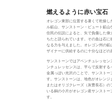
燃えるように赤い宝石
オレゴン東部に位置する暑くて乾燥し
ル鉱山、サンストーン・ビュート鉱山
住民の伝説によると、矢で負傷した偉
ちたと語られています。その血は石に
なる力を与えました。オレゴン州の鉱
ザイナーに供給するのに十分なほどの
サンストーンではアベンチュレッセン
ンチュレッセンスは、平らで反射する
金属っぽい光沢のことで、サンストー
す。サンストーンは、地色がオレンジ
またはオリゴクレーズ（灰曹長石）の
いる銅の小片がオレゴン産サンストー
す。