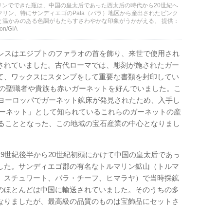
マリンでできた瓶は、中国の皇太后であった西太后の時代から20世紀へ
マリン、特にサンディエゴのPala（パラ）地区から産出されたピンク
と温かみのある色調がもたらすさわやかな印象がうかがえる。 提供：
n/GIA
レスはエジプトのファラオの首を飾り、来世で使用され
されていました。古代ローマでは、彫刻が施されたガー
て、ワックスにスタンプをして重要な書類を封印してい
年）の聖職者や貴族も赤いガーネットを好んでいました。こ
央ヨーロッパでガーネット鉱床が発見されたため、入手し
ガーネット」として知られているこれらのガーネットの産
えることとなった、この地域の宝石産業の中心となりまし
19世紀後半から20世紀初頭にかけて中国の皇太后であっ
した。サンディエゴ郡の有名なトルマリン鉱山（トルマ
、スチュワート、パラ・チーフ、ヒマラヤ）で当時採鉱
のほとんどは中国に輸送されていました。そのうちの多
なりましたが、最高級の品質のものは宝飾品にセットさ