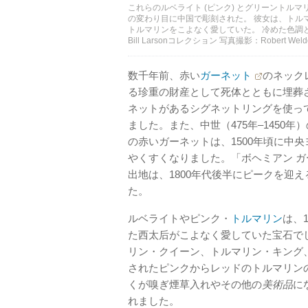
これらのルベライト (ピンク) とグリーントル
の変わり目に中国で彫刻された。 彼女は、トル
トルマリンをこよなく愛していた。 冷めた色調
Bill Larsonコレクション 写真撮影：Robert Weldo
数千年前、赤い
ガーネット
のネック
る珍重の財産として死体とともに埋葬
ネットがあるシグネットリングを使っ
ました。また、中世（475年–1450
の赤いガーネットは、1500年頃に中
やくすくなりました。「ボヘミアン 
出地は、1800年代後半にピークを迎
た。
ルベライトやピンク・
トルマリン
は、
た西太后がこよなく愛していた宝石で
リン・クイーン、トルマリン・キング
されたピンクからレッドのトルマリン
くが嗅ぎ煙草入れやその他の
美術品
に
れました。