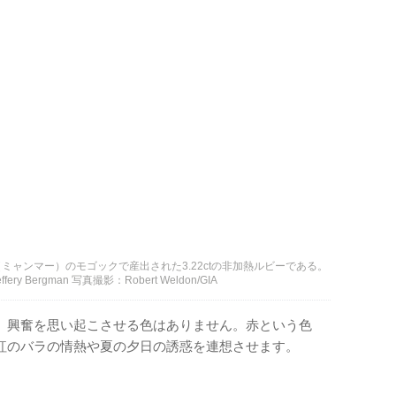
ャンマー）のモゴックで産出された3.22ctの非加熱ルビーである。
 Bergman 写真撮影：Robert Weldon/GIA
、興奮を思い起こさせる色はありません。赤という色
紅のバラの情熱や夏の夕日の誘惑を連想させます。