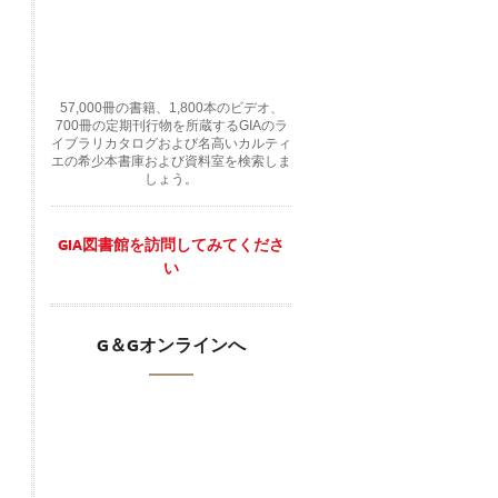
57,000冊の書籍、1,800本のビデオ、
700冊の定期刊行物を所蔵するGIAのラ
イブラリカタログおよび名高いカルティ
エの希少本書庫および資料室を検索しま
しょう。
GIA図書館を訪問してみてくださ
い
G＆Gオンラインへ