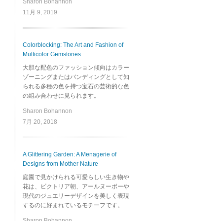
Sharon Bohannon
11月 9, 2019
Colorblocking: The Art and Fashion of
Multicolor Gemstones
大胆な配色のファッション傾向はカラー
ゾーニングまたはバンディングとして知
られる多種の色を持つ宝石の芸術的な色
の組み合わせに見られます。
Sharon Bohannon
7月 20, 2018
A Glittering Garden: A Menagerie of
Designs from Mother Nature
庭園で見かけられる可愛らしい生き物や
花は、ビクトリア朝、アールヌーボーや
現代のジュエリーデザインを美しく表現
するのに好まれているモチーフです。
Sharon Bohannon