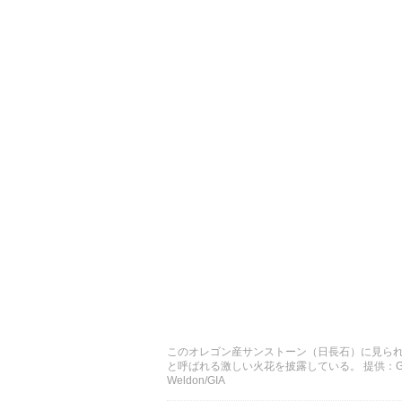
このオレゴン産サンストーン（日長石）に見ら
と呼ばれる激しい火花を披露している。 提供：GIAのEd
Weldon/GIA