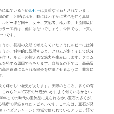
色に似ているため
ルビー
は貴重な宝石とされていまし
鳩の血」と呼ばれる、時にはわずかに紫色を伴う真紅
。ルビーほど国王、女王、支配者、権力者、上流階級に
カラー宝石は、他にはないでしょう。今日でも、上質な
一つです。
ょうか。初期の文明で考えらていたようにルビーには神
ょうか。科学的に説明すると、クロムが多くそして鉄分
を作り、ルビーの控えめな魅力を生み出します。クロム
光を発する原因でもあります。自然光の下では、高品質
の高速道路に見られる陽炎を彷彿させるように、非常に
す。
長く輝かしい歴史があります。実際のところ、多くの有
。これら2つの宝石の外観がいかによく似ているかとい
900年までの時代の宝飾品に見られる赤い宝石の多くが、
る場所で採鉱されたスピネルです。これらは、宝石が発
shan（バダフシャーン）地域で使われているアラビア語で