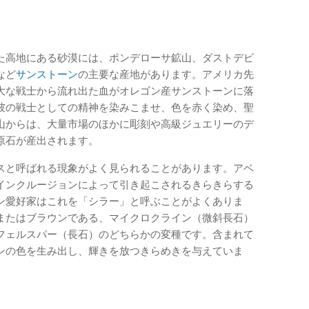
た高地にある砂漠には、ポンデローサ鉱山、ダストデビ
など
サンストーン
の主要な産地があります。アメリカ先
大な戦士から流れ出た血がオレゴン産サンストーンに落
彼の戦士としての精神を染みこませ、色を赤く染め、聖
山からは、大量市場のほかに彫刻や高級ジュエリーのデ
原石が産出されます。
スと呼ばれる現象がよく見られることがあります。アベ
インクルージョンによって引き起こされるきらきらする
ン愛好家はこれを「シラー」と呼ぶことがよくありま
またはブラウンである、マイクロクライン（微斜長石）
フェルスパー（長石）のどちらかの変種です。含まれて
ンの色を生み出し、輝きを放つきらめきを与えていま