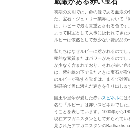
威厳がある赤い宝石
初期の文明では、命の源である血液の
た。宝石・ジュエリー業界において「
は、ルビーで最も貴重とされる色です
よって財宝として大事に扱われてきた
ルビーは依然として数少ない贅沢品の
私たちはなぜルビーに惹かれるのでし
秘的な素質またはパワーがあるのでし
が少なく含まれており、それが赤い色
は、紫外線の下で見たときに宝石が蛍
のルビーが発する蛍光は、まるで砂漠
魅惑的で奥に潜んだ輝きを作り出しま
国王や皇帝が愛した赤い
スピネル
には
名な「ルビー」は赤いスピネルでした
うことを表しています。1000年から1
現在アフガニスタンとして知られてい
見されたアフガニスタンのBadhakh