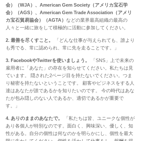
会）（WJA）、American Gem Society（アメリカ宝石学
会）（AGS）、American Gem Trade Association（アメリ
カ宝石貿易協会）（AGTA）
などの業界最高組織の最高の
人々と一緒に旅をして積極的に活動に参加してください。
2.
最善を尽くすこと。
「どんな仕事が与えられても、誰より
も秀でる、常に認められ、常に先を走ることです。」
3.
FacebookやTwitterを使いましょう。
「SNS」上で未来の
雇用者に「あなた」の存在を知らせてください。私たちは見
ています。 隠された2ページ目を持たないでください。つま
り秘密を持たないということです。 顧客やビジネスをする人
達はあなたが誰であるかを知りたいのです。 今の時代はあな
たが包み隠しのない人であるか、適切であるかが重要で
す。」
4. ありのままのあなたで。
「私たちは皆、ユニークな個性が
あり各個人が特別なのです。面白く、興味深い、優しく、知
性がある。自分の個性は何なのかを明らかにし、個性を最大
限に生かしてください。個性を活かして仕事をし、報酬を得