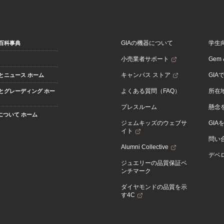
GIAの機器について
学生
百科事典
小売業者サポート
Gem &
キャンパス ストア
GIA
とニュース ホーム
よくある質問（FAQ）
所在
とグレーディング ホー
プレスルーム
懸念
Aについて ホーム
ジェムキッズのウェブサ
GIA
イト
問い
Alumni Collective
デベロ
ジュエリーの品質保証ベ
ンチマーク
ダイヤモンドの品質を示
す4C