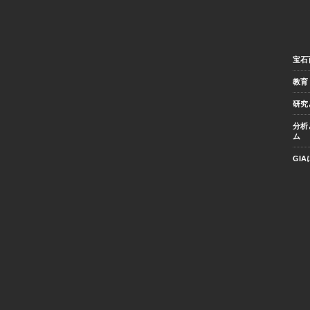
宝石
教育
研究
分析
ム
GI